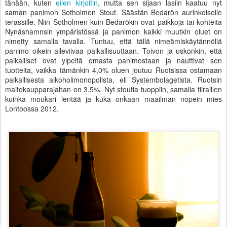
tänään, kuten
eilen kirjoitin
, mutta sen sijaan lasiin kaatuu nyt
saman panimon Sotholmen Stout. Säästän Bedarön aurinkoiselle
terassille. Niin Sotholmen kuin Bedarökin ovat paikkoja tai kohteita
Nynäshamnsin ympäristössä ja panimon kaikki muutkin oluet on
nimetty samalla tavalla. Tuntuu, että tällä nimeämiskäytännöllä
panimo oikein alleviivaa paikallisuuttaan. Toivon ja uskonkin, että
paikalliset ovat ylpeitä omasta panimostaan ja nauttivat sen
tuotteita, vaikka tämänkin 4,0% oluen joutuu Ruotsissa ostamaan
paikallisesta alkoholimonopolista, eli Systembolagetista. Ruotsin
maitokaupparajahan on 3,5%. Nyt stoutia tuoppiin, samalla tiiraillen
kuinka moukari lentää ja kuka onkaan maailman nopein mies
Lontoossa 2012.