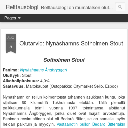
Reittausblogi
Reittausblogi on raumalaisen olutharrastajan blogi. Reittaus (rating) tarkoittaa asioiden arvioimista. Reittausblogissa paneudutaan panemisen lopputuotteisiin eli arvioidaan oluita, puolueettomasti.
Pages
AUG
Olutarvio: Nynäshamns Sotholmen Stout
5
Sotholmen Stout
Panimo:
Nynäshamns Ångbryggeri
Oluttyyli:
Stout
Alkoholipitoisuus:
4,0%
Saatavuus:
Maitokaupat (Ostopaikka: Citymarket Sello, Espoo)
Nynäshamn on reilun kolmentoista tuhannen asukkaan kunta, joka
sijaitsee 60 kilometriä Tukholmasta etelään. Tällä pienellä
paikkakunnalla toimii vuonna 1997 toimintansa aloittanut
Nynäshamns Ångbryggeri, jonka oluet ovat laajalti arvostettuja.
Panimon ensimmäinen olut oli Bedarö Bitter, se on samalla myös
heidän palkituin ja myydyin.
Vastaanotin pullon Bedarö Bitteriäkin