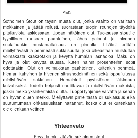
Pitsiä!
Sotholmen Stout on täysin musta olut, jonka vaahto on väriltään
mokkainen ja jättää reilusti, suorastaan tuopin reunojen täydeltä
pitsikuviota laskiessaan. Upean näköinen olut. Tuoksussa stoutille
tyypillinen runsaan paahteinen, lähes palanut ja hivenen
suolainenkin mustamaltaisuus on pinnalla. Lisäksi erittäin
miellyttävästi ja pehmeästi suklaisuutta, joka oikeastaan muistuttaa
voimakasta kaakaotakin ja kevyttä humalan läsnäoloa. Maku on
hyvä ja olut kevyttä suussa, kuten näihin prosentteihin sopii
odottaakin. Olut on voimakkaan paahteinen, kuitenkin pehmeä,
hieman kahvinen ja hivenen sitrushedelmäinen sekä loppuliu'ussa
miellyttävän suklainen. Humalointi pyyhkäisee jälkimaun
kuivahkoksi. Todella helposti nautittavaa ja miellyttävän makuista,
joskin melko yksinkertaista olutta. Tuoppi tyhjenee vaivatta ja sehän
on hyvän oluen merkki. Miellyttävin piirre tässä oli suklaisuus eikä
suutuntumaan ohkaisuuskaan haitannut, koska olut ei kuitenkaan
ole ollenkaan vetinen.
Yhteenveto
Kevyt ja miellyttävän suklainen stout