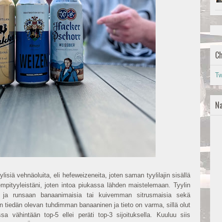
Ch
Tw
Na
lisiä vehnäoluita, eli hefeweizeneita, joten saman tyylilajin sisällä
mpityyleistäni, joten intoa piukassa lähden maistelemaan. Tyylin
ta ja runsaan banaanimaisia tai kuivemman sitrusmaisia sekä
on tiedän olevan tuhdimman banaaninen ja tieto on varma, sillä olut
sa vähintään top-5 ellei peräti top-3 sijoituksella. Kuuluu siis