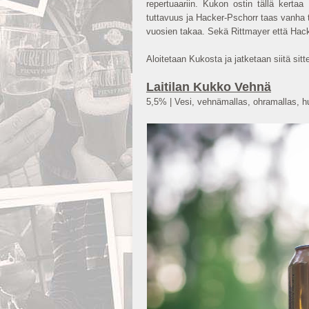
repertuaariin. Kukon ostin tällä kerta
tuttavuus ja Hacker-Pschorr taas vanha tut
vuosien takaa. Sekä Rittmayer että Hac
Aloitetaan Kukosta ja jatketaan siitä sit
Laitilan Kukko Vehnä
5,5% | Vesi, vehnämallas, ohramallas, h