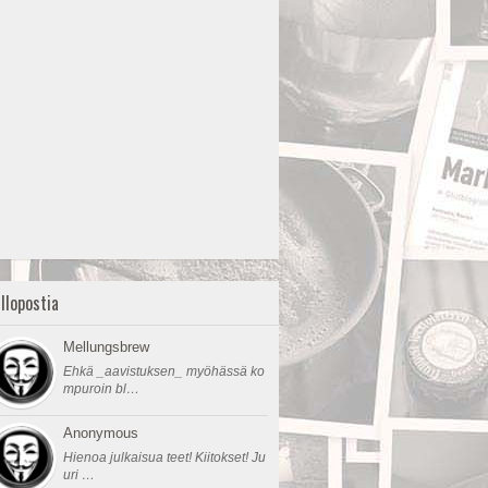
llopostia
Mellungsbrew
Ehkä _aavistuksen_ myöhässä ko
mpuroin bl…
Anonymous
Hienoa julkaisua teet! Kiitokset! Ju
uri …