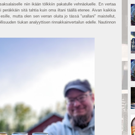
 saksalaiselle niin ikään tölkkiin pakatulle vehnäoluelle. En vertaa
 peräkkäin sitä tahtia kuin oma iltani täällä etenee. Aivan kaikkia
sille, mutta olen sen verran oluita jo tässä "urallani" maistellut,
llisuuden tiukan analyyttisen rinnakkainvertailun edelle. Nautinnon