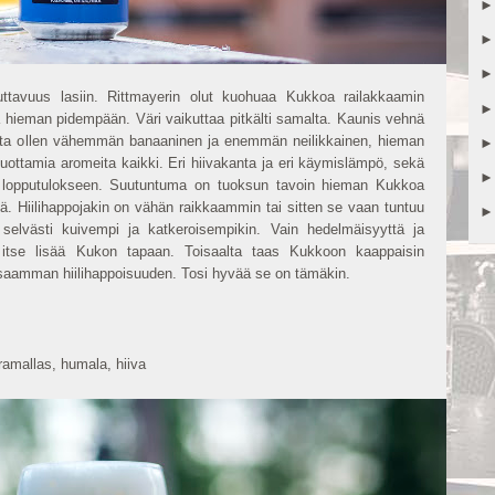
uttavuus lasiin. Rittmayerin olut kuohuaa Kukkoa railakkaamin 
hieman pidempään. Väri vaikuttaa pitkälti samalta. Kaunis vehnä 
ta ollen vähemmän banaaninen ja enemmän neilikkainen, hieman 
uottamia aromeita kaikki. Eri hiivakanta ja eri käymislämpö, sekä 
at lopputulokseen. Suutuntuma on tuoksun tavoin hieman Kukkoa 
ä. Hiilihappojakin on vähän raikkaammin tai sitten se vaan tuntuu 
elvästi kuivempi ja katkeroisempikin. Vain hedelmäisyyttä ja 
n itse lisää Kukon tapaan. Toisaalta taas Kukkoon kaappaisin 
nsaamman hiilihappoisuuden. Tosi hyvää se on tämäkin. 
ramallas, humala, hiiva