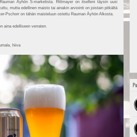
a Rauman Äyhön S-marketista. Rittmayer on itselleni täysin uusi
tu, mutta edellinen maisto tai ainakin arviointi on joistain pitkältä
ker-Pschorr on tähän maisteluun ostettu Rauman Äyhön Alkosta.
ten aina edelliseen verraten.
umala, hiiva
Pu