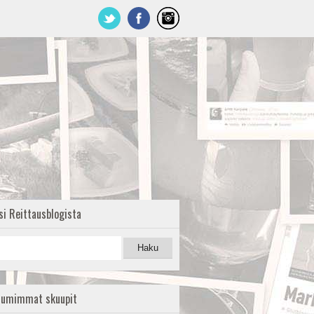
si Reittausblogista
uumimmat skuupit