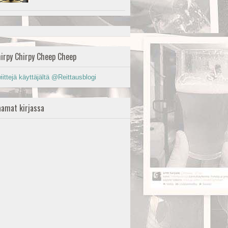
irpy Chirpy Cheep Cheep
iittejä käyttäjältä @Reittausblogi
amat kirjassa