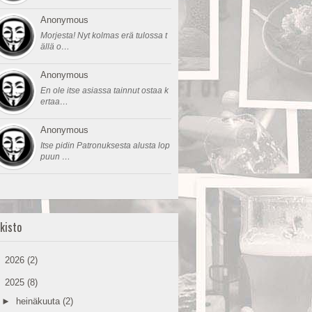
Anonymous
Morjesta! Nyt kolmas erä tulossa t
ällä o…
Anonymous
En ole itse asiassa tainnut ostaa k
ertaa…
Anonymous
Itse pidin Patronuksesta alusta lop
puun …
kisto
►
2026
(2)
▼
2025
(8)
►
heinäkuuta
(2)