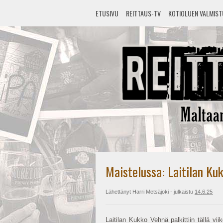
ETUSIVU
REITTAUS-TV
KOTIOLUEN VALMIS
Maistelussa: Laitilan Ku
Lähettänyt
Harri Metsäjoki
- julkaistu
14.6.25
Laitilan Kukko Vehnä palkittiin tällä v