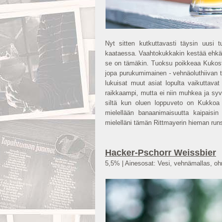
Nyt sitten kutkuttavasti täysin uusi t
kaataessa. Vaahtokukkakin kestää ehkä 
se on tämäkin. Tuoksu poikkeaa Kukos
jopa purukumimainen - vehnäoluthiivan t
lukuisat muut asiat lopulta vaikuttav
raikkaampi, mutta ei niin muhkea ja syv
siltä kun oluen loppuveto on Kukkoa s
mielellään banaanimaisuutta kaipaisi
mielelläni tämän Rittmayerin hieman ru
Hacker-Pschorr Weissbier
5,5% | Ainesosat: Vesi, vehnämallas, oh