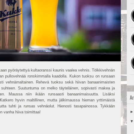
aan pyöräytettyä kultaoranssi kaunis vaalea vehnis. Tölkkivehnän 
n pullovehnää ronskimmalla kaadolla. Kukon tuoksu on runsaan 
sti vehnämaltainen. Rehevä tuoksu sekä hiivan banaanimaisten 
 suhteen. Suutuntuma on melko täyteläinen, sopivasti makea ja 
en. Maussa niin ikään runsaasti banaanimaisuutta. Lisäksi 
Ar
. Katkero hyvin maltillinen, mutta jälkimaussa hieman yrttimäistä 
utta tuhti ja runsas vehnäolut. Hienosti tasapainossa. Tykkään 
n vanha hiiva toimittaa!