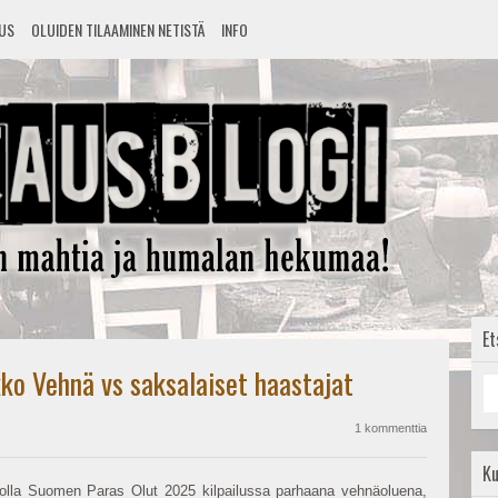
TUS
OLUIDEN TILAAMINEN NETISTÄ
INFO
Et
kko Vehnä vs saksalaiset haastajat
1 kommenttia
K
iikolla Suomen Paras Olut 2025 kilpailussa parhaana vehnäoluena,