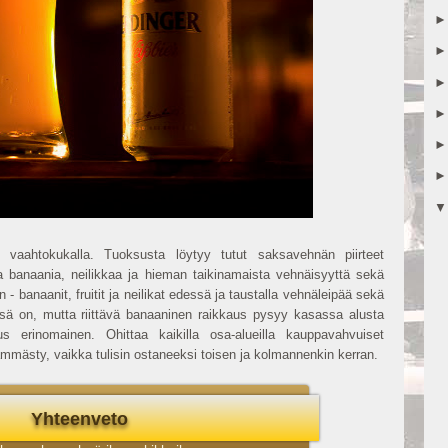
a vaahtokukalla. Tuoksusta löytyy tutut saksavehnän piirteet
ta banaania, neilikkaa ja hieman taikinamaista vehnäisyyttä sekä
 banaanit, fruitit ja neilikat edessä ja taustalla vehnäleipää sekä
ssä on, mutta riittävä banaaninen raikkaus pysyy kasassa alusta
s erinomainen. Ohittaa kaikilla osa-alueilla kauppavahvuiset
ämmästy, vaikka tulisin ostaneeksi toisen ja kolmannenkin kerran.
Yhteenveto