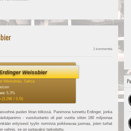
sbier
2 kommenttia
Erdinger Weissbier
Pu
er Weissbräu, Saksa
eizen
uus:
5,3%
 (3,29€ / 0,5l)
svehnä puolen litran tölkissä. Panimona tunnettu Erdinger, jonka
lutpanimo - vuosituotanto oli pari vuotta sitten 180 miljoonaa
enkään erityisesti tyylin normista poikkeavaa juomaa, joten turhat
on vehnis, se on juotavaksi tarkoitettu.