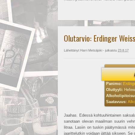
Olutarvio: Erdinger Weis
Lähettänyt
Harri Metsäjoki
- julkaistu
23.8.17
Panimo:
Erding
Oluttyyli:
Hefew
Alkoholipitois
Saatavuus:
Alko
Jaahas. Edessä kohtuuhintainen saksalai
sanotaan olevan maailman suurin vehnäo
litraa. Lasiin on tuskin päätymässä mit
jaarittelutkin voidaan jättää sikseen. Se 