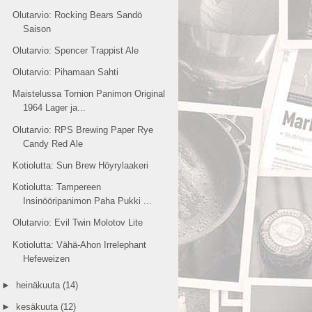
Olutarvio: Rocking Bears Sandö
Saison
Olutarvio: Spencer Trappist Ale
Olutarvio: Pihamaan Sahti
Maistelussa Tornion Panimon Original
1964 Lager ja...
Olutarvio: RPS Brewing Paper Rye
Candy Red Ale
Kotiolutta: Sun Brew Höyrylaakeri
Kotiolutta: Tampereen
Insinööripanimon Paha Pukki ...
Olutarvio: Evil Twin Molotov Lite
Kotiolutta: Vähä-Ahon Irrelephant
Hefeweizen
►
heinäkuuta
(14)
►
kesäkuuta
(12)