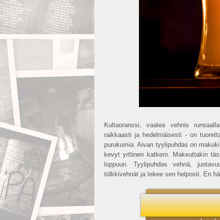
Kultaoranssi, vaalea vehnis runsaall
raikkaasti ja hedelmäisesti - on tuoret
purukumia. Aivan tyylipuhdas on makukin -
kevyt yrttinen katkero. Makeuttakin tä
loppuun. Tyylipuhdas vehnä, juotavuu
tölkkivehnät ja tekee sen helposti. En h