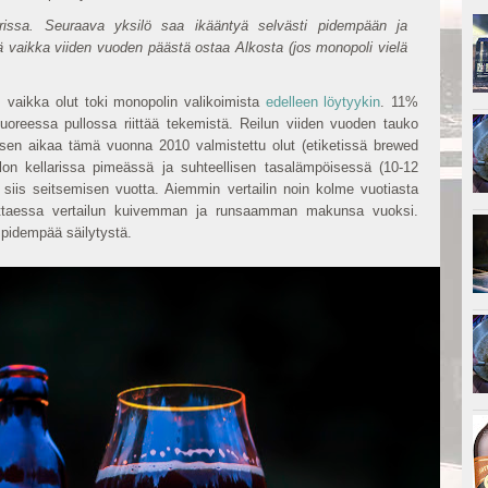
parissa. Seuraava yksilö saa ikääntyä selvästi pidempään ja
elä vaikka viiden vuoden päästä ostaa Alkosta (jos monopoli vielä
e, vaikka olut toki monopolin valikoimista
edelleen löytyykin
. 11%
uoreessa pullossa riittää tekemistä. Reilun viiden vuoden tauko
a sen aikaa tämä vuonna 2010 valmistettu olut (etiketissä brewed
on kellarissa pimeässä ja suhteellisen tasalämpöisessä (10-12
t siis seitsemisen vuotta. Aiemmin vertailin noin kolme vuotiasta
oittaessa vertailun kuivemman ja runsaamman makunsa vuoksi.
 pidempää säilytystä.