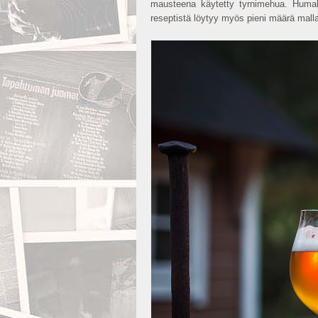
mausteena käytetty tyrnimehua. Humalo
reseptistä löytyy myös pieni määrä mal