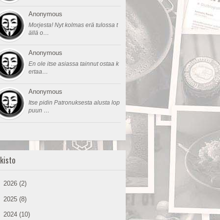
Anonymous
Morjesta! Nyt kolmas erä tulossa t
ällä o…
Anonymous
En ole itse asiassa tainnut ostaa k
ertaa…
Anonymous
Itse pidin Patronuksesta alusta lop
puun …
kisto
►
2026
(2)
►
2025
(8)
►
2024
(10)