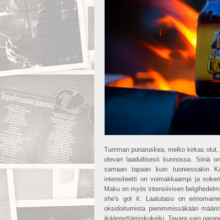
Tumman punaruskea, melko kirkas olut, jo
olevan laadullisesti kunnossa. Siinä o
samaan tapaan kuin tuoreessakin Ka
intensiteetti on voimakkaampi ja soke
Maku on myös intensiivisen belgihedelmä
she's got it. Laatutaso on erinomain
oksidoitumista pienimmissäkään määrin.
ikäännyttämiskokeilu. Tavara vain para