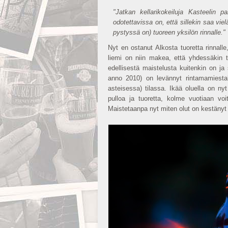
"Jatkan kellarikokeiluja Kasteelin 
odotettavissa on, että sillekin saa vi
pystyssä on) tuoreen yksilön rinnalle."
Nyt en ostanut Alkosta tuoretta rinnall
liemi on niin makea, että yhdessäkin t
edellisestä maistelusta kuitenkin on j
anno 2010) on levännyt rintamamiestal
asteisessa) tilassa. Ikää oluella on ny
pulloa ja tuoretta, kolme vuotiaan v
Maistetaanpa nyt miten olut on kestänyt