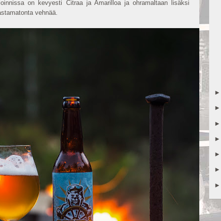
innissa on kevyesti Citraa ja Amarilloa ja ohramaltaan lisäksi
lastamatonta vehnää.