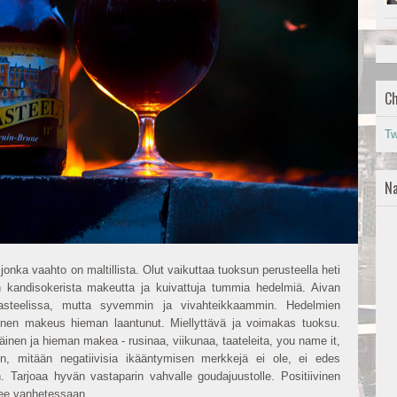
Ch
Tw
Na
nka vaahto on maltillista. Olut vaikuttaa tuoksun perusteella heti
n kandisokerista makeutta ja kuivattuja tummia hedelmiä. Aivan
steelissa, mutta syvemmin ja vivahteikkaammin. Hedelmien
rinen makeus hieman laantunut. Miellyttävä ja voimakas tuoksu.
inen ja hieman makea - rusinaa, viikunaa, taateleita, you name it,
en, mitään negatiivisia ikääntymisen merkkejä ei ole, ei edes
 Tarjoaa hyvän vastaparin vahvalle goudajuustolle. Positiivinen
nee vanhetessaan.