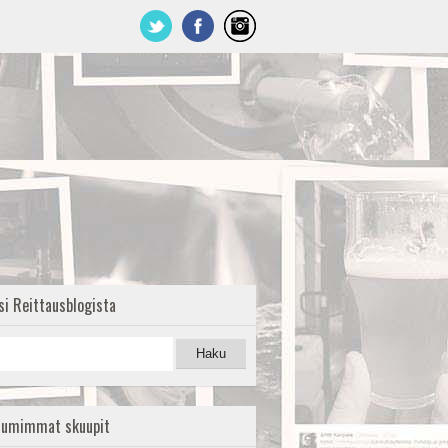
si Reittausblogista
uumimmat skuupit