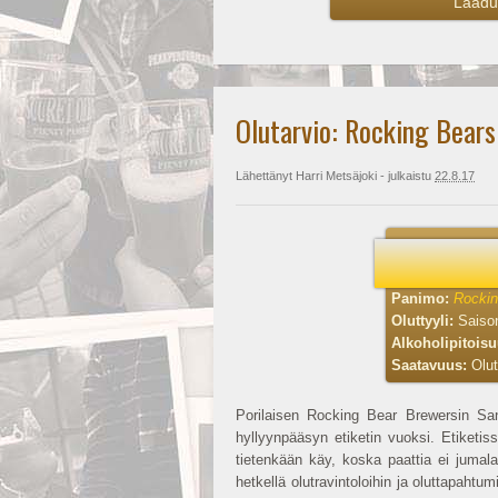
Laadu
Olutarvio: Rocking Bears
Lähettänyt
Harri Metsäjoki
- julkaistu
22.8.17
Panimo:
Rockin
Oluttyyli:
Saiso
Alkoholipitois
Saatavuus:
Olut
Porilaisen Rocking Bear Brewersin Sa
hyllyynpääsyn etiketin vuoksi. Etiketiss
tietenkään käy, koska paattia ei jumala
hetkellä olutravintoloihin ja oluttapahtu