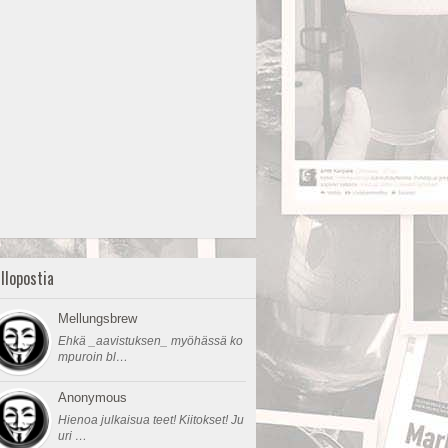
llopostia
Mellungsbrew
Ehkä _aavistuksen_ myöhässä ko
mpuroin bl…
Anonymous
Hienoa julkaisua teet! Kiitokset! Ju
uri …