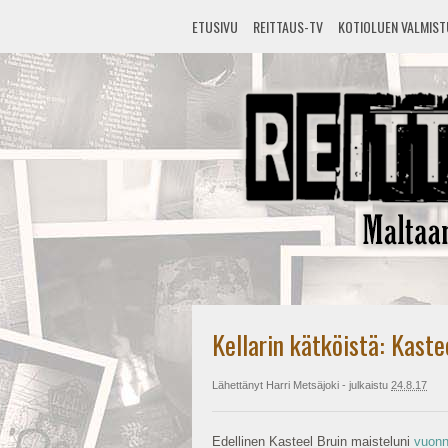
ETUSIVU
REITTAUS-TV
KOTIOLUEN VALMIS
Kellarin kätköistä: Kast
Lähettänyt
Harri Metsäjoki
- julkaistu
24.8.17
Edellinen Kasteel Bruin maisteluni
vuonn