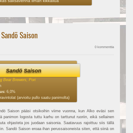
kas saksavehnä ilman kikkailua
 Sandö Saison
0 kommenttia
Sandö Saison
g Bear Brewers, Pori
n
uus:
6,0%
ravintolat (arvioitu pullo saatu panimolta)
ndö Saison pääsi otsikoihin viime vuonna, kun Alko eväsi sen
ä panimon logosta tuttu karhu on tarttunut ruoriin, eikä sellainen
uta ohjasteta jos juodaan saisonia. Saatavuus rajoittuu siis tällä
miin. Sandö Saison eroaa ihan perussaisoneista siten, että siinä on