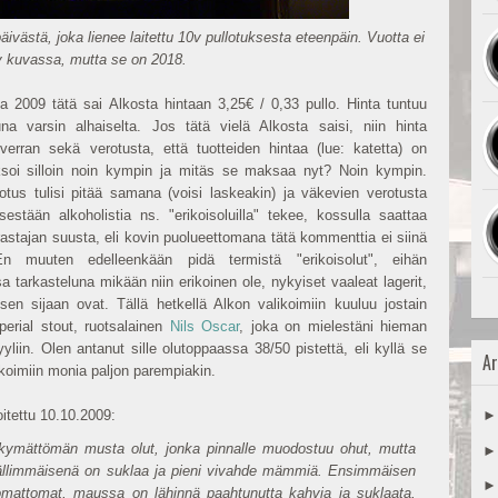
äivästä, joka lienee laitettu 10v pullotuksesta eteenpäin. Vuotta ei
 kuvassa, mutta se on 2018.
na 2009 tätä sai Alkosta hintaan 3,25€ / 0,33 pullo. Hinta tuntuu
na varsin alhaiselta. Jos tätä vielä Alkosta saisi, niin hinta
 verran sekä verotusta, että tuotteiden hintaa (lue: katetta) on
ksoi silloin noin kympin ja mitäs se maksaa nyt? Noin kympin.
otus tulisi pitää samana (voisi laskeakin) ja väkevien verotusta
estään alkoholistia ns. "erikoisoluilla" tekee, kossulla saattaa
rrastajan suusta, eli kovin puolueettomana tätä kommenttia ei siinä
En muuten edelleenkään pidä termistä "erikoisolut", eihän
a tarkasteluna mikään niin erikoinen ole, nykyiset vaaleat lagerit,
sen sijaan ovat. Tällä hetkellä Alkon valikoimiin kuuluu jostain
erial stout, ruotsalainen
Nils Oscar
, joka on mielestäni hieman
yliin. Olen antanut sille olutoppaassa 38/50 pistettä, eli kyllä se
Ar
ikoimiin monia paljon parempiakin.
oitettu 10.10.2009:
inäkymättömän musta olut, jonka pinnalle muodostuu ohut, mutta
llimmäisenä on suklaa ja pieni vivahde mämmiä. Ensimmäisen
omattomat, maussa on lähinnä paahtunutta kahvia ja suklaata,