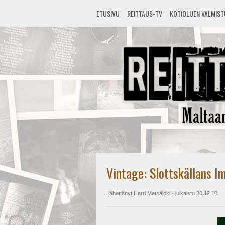
ETUSIVU
REITTAUS-TV
KOTIOLUEN VALMIS
Vintage: Slottskällans I
Lähettänyt
Harri Metsäjoki
- julkaistu
30.12.10