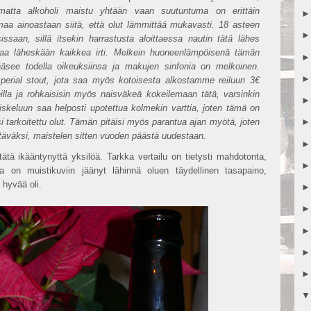
imatta alkoholi maistu yhtään vaan suutuntuma on erittäin
maa ainoastaan siitä, että olut lämmittää mukavasti. 18 asteen
issaan, sillä itsekin harrastusta aloittaessa nautin tätä lähes
n saa läheskään kaikkea irti. Melkein huoneenlämpöisenä tämän
äsee todella oikeuksiinsa ja makujen sinfonia on melkoinen.
erial stout, jota saa myös kotoisesta alkostamme reiluun 3€
illa ja rohkaisisin myös naisväkeä kokeilemaan tätä, varsinkin
iskeluun saa helposti upotettua kolmekin varttia, joten tämä on
 tarkoitettu olut. Tämän pitäisi myös parantua ajan myötä, joten
tettäväksi, maistelen sitten vuoden päästä uudestaan.
 tätä ikääntynyttä yksilöä. Tarkka vertailu on tietysti mahdotonta,
ta on muistikuviin jäänyt lähinnä oluen täydellinen tasapaino,
 hyvää oli.