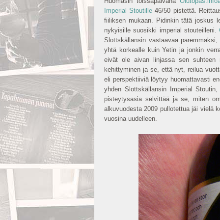
Huomasin toissapäivänä
Olutopas.info
Imperial Stoutille
46/50 pistettä. Reittau
fiiliksen mukaan. Pidinkin tätä joskus l
nykyisille suosikki imperial stouteilleni.
Slottskällansin vastaavaa paremmaksi,
yhtä korkealle kuin Yetin ja jonkin ver
eivät ole aivan linjassa sen suhteen
kehittyminen ja se, että nyt, reilua v
eli perspektiiviä löytyy huomattavasti en
yhden Slottskällansin Imperial Stoutin
pisteytysasia selvittää ja se, miten 
alkuvuodesta 2009 pullotettua jäi vielä 
vuosina uudelleen.