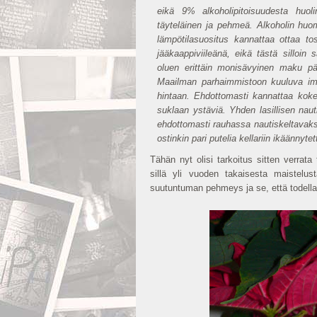
eikä 9% alkoholipitoisuudesta huol
täyteläinen ja pehmeä. Alkoholin huo
lämpötilasuositus kannattaa ottaa tos
jääkaappiviileänä, eikä tästä silloi
oluen erittäin monisävyinen maku pä
Maailman parhaimmistoon kuuluva imp
hintaan. Ehdottomasti kannattaa koke
suklaan ystäviä. Yhden lasillisen naut
ehdottomasti rauhassa nautiskeltavaksi
ostinkin pari putelia kellariin ikäänny
Tähän nyt olisi tarkoitus sitten verrata
sillä yli vuoden takaisesta maistelus
suutuntuman pehmeys ja se, että todella