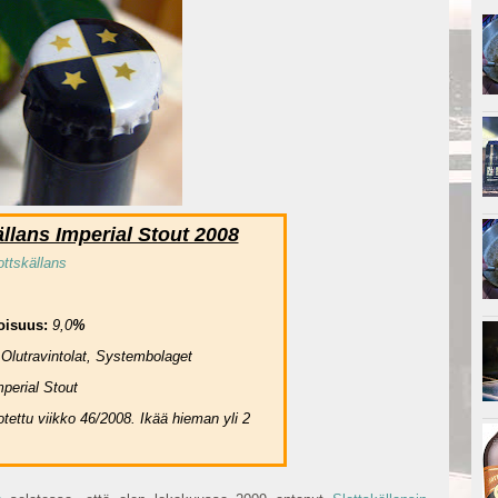
ällans Imperial Stout 2008
ottskällans
oisuus:
9,0
%
:
Olutravintolat, Systembolaget
mperial Stout
otettu viikko 46/2008. Ikää hieman yli 2