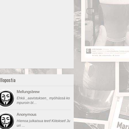
llopostia
Mellungsbrew
Ehkä _aavistuksen_ myöhässä ko
mpuroin bl…
Anonymous
Hienoa julkaisua teet! Kiitokset! Ju
uri …