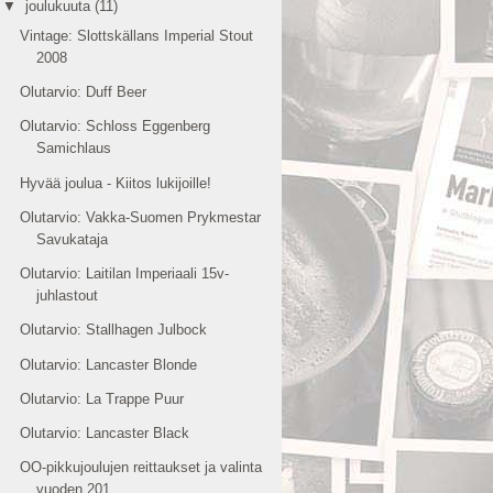
▼
joulukuuta
(11)
Vintage: Slottskällans Imperial Stout
2008
Olutarvio: Duff Beer
Olutarvio: Schloss Eggenberg
Samichlaus
Hyvää joulua - Kiitos lukijoille!
Olutarvio: Vakka-Suomen Prykmestar
Savukataja
Olutarvio: Laitilan Imperiaali 15v-
juhlastout
Olutarvio: Stallhagen Julbock
Olutarvio: Lancaster Blonde
Olutarvio: La Trappe Puur
Olutarvio: Lancaster Black
OO-pikkujoulujen reittaukset ja valinta
vuoden 201...