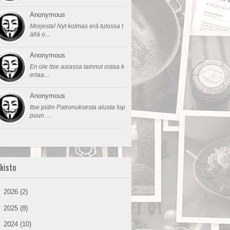
Anonymous
Morjesta! Nyt kolmas erä tulossa t
ällä o…
Anonymous
En ole itse asiassa tainnut ostaa k
ertaa…
Anonymous
Itse pidin Patronuksesta alusta lop
puun …
kisto
►
2026
(2)
►
2025
(8)
►
2024
(10)