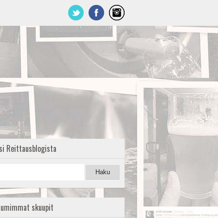
si Reittausblogista
uumimmat skuupit