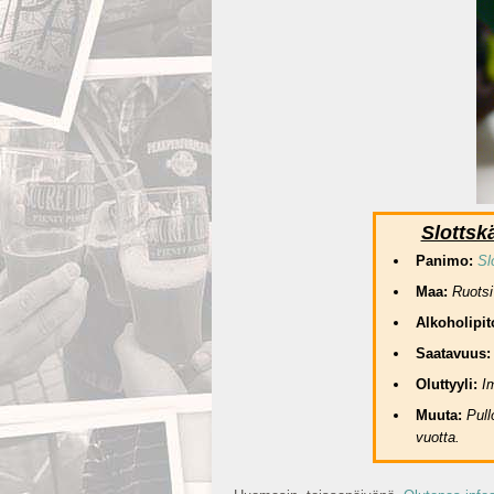
Slottsk
Panimo:
Sl
Maa:
Ruotsi
Alkoholipit
Saatavuus
Olu
ttyyli:
I
Muuta:
Pull
vuotta.