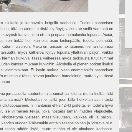
 niukalla ja katoavalla beigellä vaahdolla. Tuoksu paahteisen
inen, tätä en aiemmin tästä löytänyt, vaikka se siellä varmasti on
 kevyesti kahvimaista otetta ja ripaus humalointia lopussa. Aiaiai,
, sen tietää heti kun olut osuu kielenpäälle, todella pehmeää,
ta, kuten muistinkin. Maku on runsaan lakritsainen, hieman tummaa
ltaisuutta, myös katkeroa löytyy lopusta yllättävän paljon, vaikka
kin hieman kuivuva, tässä vaiheessa myös tuoksusta tutut tummat
suuden kanssa mukaan kuvioihin. Alkoholia ei pienen potkun lisäksi
n ei aiemminkaan. Ei kovin makea, vaan enemmänkin paahteisen
En muistanut tässä olevan juurikaan humalointia, mutta kyllä tässä
tuntuu.
vaa jumalaisella suutuntumalla siunattua olutta, mutta kieltämättä
na särmää? Mielestäni ei, sillä juuri tällä hetkellä nautin tästä
ata Olutoppaaseen, niin antaisin ehkä 42-43 pistettä, eli todella hyvä
in", se viimeinen tekijä, joka nostaisi tämän muiden yläpuolelle.
ti yhdistettynä yleiseen massiivisuuteen, kaikkea oli ja paljon.
 kahden vuoden ikäisenäkin erittäin tasapainoinen ja loistava olut.
ut tähän mitään lisää, mutta mitään ei ole ainakaan kadonnut.