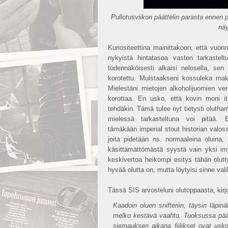
Pullotusviikon päättelin parasta ennen p
näy
Kuriositeettina mainittakoon, että vuon
nykyistä hintatasoa vasten tarkasteltu
todennäköisesti alkaisi nelosella, sen
korotettu. Muistaakseni kossuleka ma
Mielestäni mietojen alkoholijuomien ver
korottaa. En usko, että kovin moni its
tehdäkin. Tämä tulee nyt tietysti olutha
mielessä tarkasteltuna voi pitää. 
tämäkään imperial stout historian valoss
joita pidetään ns. normaaleina oluina, 
käsittämättömästä syystä vain yksi imp
keskivertoa heikompi esitys tähän olutty
hyvää olutta on, mutta löytyisi sinne val
Tässä SIS arvosteluni olutoppaasta, kirj
Kaadoin oluen snifteriin, täysin läp
melko kestävä vaahto. Tuoksussa pää
siemauksen aikana fiilikset ovat usk