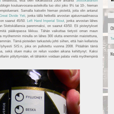
a
selatessa, että olen lokakuussa 2009 antanut
Slottskällansin
sblogin kouluarvosana-asteikolla tuo olisi joko 9½ tai 10-, hieman
empioluenani. Samalla katselin hieman pisteitä, joita olin antanut
Great Divide Yeti
, jonka tällä hetkellä arvostan ajatusmaailmassa
 on saanut 45/50.
Left Hand Imperial Stout
, jonka arvostan lähes
ran Slottskällansia paremmaksi, on saanut 43/50. Eli pisteytykset
Ch
 mitä pääkopassa liikkuu. Tähän vaikuttaa tietysti oman maun
uotta myöhemmin minulla on lähes 300 olutta enemmän maistettuna,
Tw
emmän. Tämä pisteiden tarkastelu johti siihen, että hain kellarista
, lyhyesti SIS:n, joka on pullotettu vuonna 2008. Pitäähän tämä
oma, sekä oluen maku on reilun vuoden aikana kehittynyt. Kaksi
Na
kellariin pölyttymään, eli tähänkin voidaan palata vielä myöhempinä