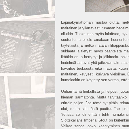
Läpinäkymättömän mustaa olutta, melko
maltainen ja yllättävästi tumman hedelmä
ollutkin. Tuoksussa myös lakritsaa, hyvin
suutuntuma ei ole ainakaan huonontunut
täyteläistä ja melko matalahiilihappois
suklaata ja tietysti myös paahteista ma
ikääkin on jo kertynyt ja jälkimaku on
hedelmät astuvat yhä jatkuvan lakritsai
havaitse tuoksusta eikä mausta, kute
maltainen, kevyesti kuivuva yleisilme. 
humalaakin on käytetty sen verran, että 
Onhan tämä herkullista ja helposti juota
hieman särmätöntä. Mutta tarvitaanko ai
erittäin paljon. Jos tämä nyt pitäisi reit
olut, mutta silti tästä puuttuu "se jok
Yetissä se oli erittäin tuhti humaloin
Slottskällans Imperial Stout on kuitenkin
Vaikea sanoa, onko ikääntyminen tuon