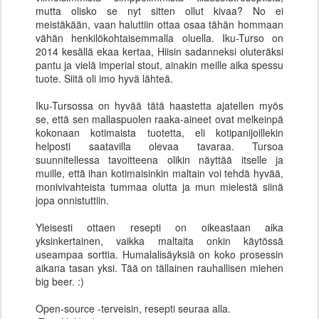
mutta olisko se nyt sitten ollut kivaa? No ei
meistäkään, vaan haluttiin ottaa osaa tähän hommaan
vähän henkilökohtaisemmalla oluella. Iku-Turso on
2014 kesällä ekaa kertaa, Hiisin sadanneksi oluteräksi
pantu ja vielä imperial stout, ainakin meille aika spessu
tuote. Siitä oli imo hyvä lähteä.
Iku-Tursossa on hyvää tätä haastetta ajatellen myös
se, että sen mallaspuolen raaka-aineet ovat melkeinpä
kokonaan kotimaista tuotetta, eli kotipanijoillekin
helposti saatavilla olevaa tavaraa. Tursoa
suunnitellessa tavoitteena olikin näyttää itselle ja
muille, että ihan kotimaisinkin maltain voi tehdä hyvää,
monivivahteista tummaa olutta ja mun mielestä siinä
jopa onnistuttiin.
Yleisesti ottaen resepti on oikeastaan aika
yksinkertainen, vaikka maltaita onkin käytössä
useampaa sorttia. Humalalisäyksiä on koko prosessin
aikana tasan yksi. Tää on tällainen rauhallisen miehen
big beer. :)
Open-source -terveisin, resepti seuraa alla.