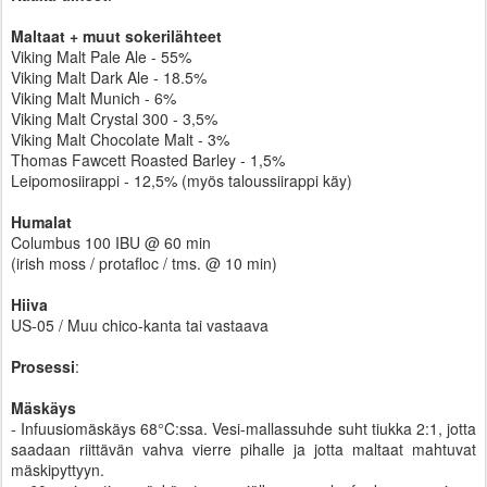
Maltaat + muut sokerilähteet
Viking Malt Pale Ale - 55%
Viking Malt Dark Ale - 18.5%
Viking Malt Munich - 6%
Viking Malt Crystal 300 - 3,5%
Viking Malt Chocolate Malt - 3%
Thomas Fawcett Roasted Barley - 1,5%
Leipomosiirappi - 12,5% (myös taloussiirappi käy)
Humalat
Columbus 100 IBU @ 60 min
(irish moss / protafloc / tms. @ 10 min)
Hiiva
US-05 / Muu chico-kanta tai vastaava
Prosessi
:
Mäskäys
- Infuusiomäskäys 68­°C:ssa. Vesi-mallassuhde suht tiukka 2:1, jotta
saadaan riittävän vahva vierre pihalle ja jotta maltaat mahtuvat
mäskipyttyyn.