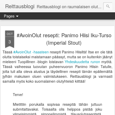
Reittausblogi
Reittausblogi on raumalaisen olutharrastajan blogi. Reittaus (rating) tarkoittaa asioiden arvioimista. Reittausblogissa paneudutaan panemisen lopputuotteisiin eli arvioidaan oluita, puolueettomasti.
Pages
#AvoinOlut resepti: Panimo Hiisi Iku-Turso
OCT
3
(Imperial Stout)
Tässä
#AvoinOlut -haasteen
resepti Panimo Hiisiltä! Itse en ole tätä
olutta toistaiseksi maistamaan päässyt, mutta se on kuitenkin jäänyt
mieleeni Tuopillinen -blogin loistavan
Yhdeskuudetta runon
myötä.
Tässä vaiheessa luovutan puheenvuoron Panimo Hiisin Tatulle,
jolta tuli alla oleva alustus ja täydellinen resepti tämän epäilemättä
jylhän makuisen oluen valmistukseen. Reittausblogi ja varmasti
samalla myös koko suomalainen olutyhteisö kiittää!
Terve!
Mietittiin porukalla sopivaa reseptiä tähän juttuun
submitattavaksi. Toisaalta olis helppoa pistää joku
viimeisimmistä simppelimmistä tilausolutreseptistä,