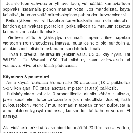
- Jos vierteen vahvuus on yli tavoitteen, voit säätää kantavierteen
sopivaksi lisäämällä pienen määrän vettä. Jos mahdollista, käytä
keitettyä, kuumaa vettä mikrobiologisen puhtauden turvaamiseksi.
- Keiton jälkeen voi whirlpoolata rosterilusikalla tms. noin minuutin-
kahden ajan rivakasti pyoritellen, jonka jälkeen 15 minuutin seisotus
kuumaruvan laskeuttamiseksi
- Vierteen siirto & jäähdytys normaaliin tapaan, itse hapetan
vierteen siirron yhteydessä linjassa, mutta jos se ei ole mahdollista,
ainakin suosittelisin ilmastamaan suodatetulla ilmalla.
- Hiivaa tuoreella, neutraalilla jenkkihiivalla. US-05 käy hyvin. Tai
WLP001. Tai Wyeast 1056. Tai mikä nyt vaan chico-strain tai
vastaava. Hiiva ei ole tässä pääosassa.
Käyminen & paketointi
- Anna käydä rauhassa hieman alle 20 asteessa (18°C paikkeilla)
5-6 viikon ajan. FG pitäisi asettua 4° platon (1.016) paikkeille.
- Pullokäyminen voi olla 9-prosenttisella oluella vähän kituliasta,
joten suosittelen force-carbaamista jos mahdollista. Jos ei, lisää
pullotussokeri / vierre / muu normaaliin tapaan ennen pullotusta ja
anna oluiden kypsyä rauhassa, kuukauden tai kahden verran. Ei
hätäilyä!
Alla vielä esimerkkinä raaka-aineiden määrät 20 litran satsia varten,