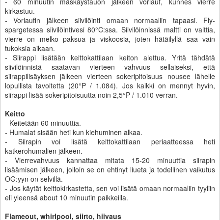
- 60 minuutin mäskäystauon jälkeen vorlauf, kunnes vierre
kirkastuu.
- Vorlaufin jälkeen siivilöinti omaan normaaliin tapaasi. Fly-
spargetessa siivilöintivesi 80°C:ssa. Siivilöinnissä maltti on valttia,
vierre on melko paksua ja viskoosia, joten hätäilyllä saa vain
tukoksia aikaan.
- Siirappi lisätään keittokattilaan keiton alettua. Yritä tähdätä
siivilöinnistä saatavan vierteen vahvuus sellaiseksi, että
siirappilisäyksen jälkeen vierteen sokeripitoisuus nousee lähelle
lopullista tavoitetta (20°P / 1.084). Jos kaikki on mennyt hyvin,
siirappi lisää sokeripitoisuutta noin 2,5°P / 1.010 verran.
Keitto
- Keitetään 60 minuuttia.
- Humalat sisään heti kun kiehuminen alkaa.
- Siirapin voi lisätä keittokattilaan periaatteessa heti
katkerohumalien jälkeen.
- Vierrevahvuus kannattaa mitata 15-20 minuuttia siirapin
lisäämisen jälkeen, jolloin se on ehtinyt liueta ja todellinen vaikutus
OG:yyn on selvillä.
- Jos käytät keittokirkastetta, sen voi lisätä omaan normaaliin tyyliin
eli yleensä about 10 minuutin paikkeilla.
Flameout, whirlpool, siirto, hiivaus