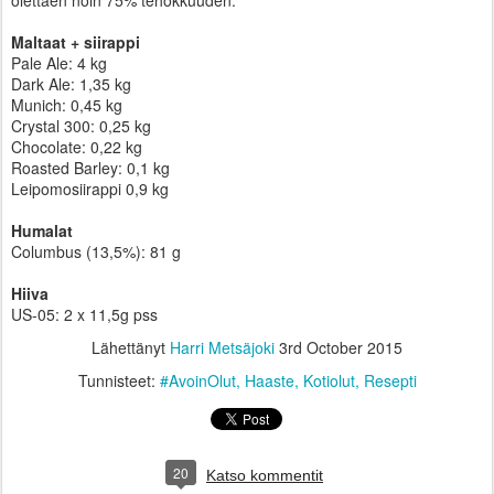
olettaen noin 75% tehokkuuden.
Maltaat + siirappi
Pale Ale: 4 kg
Dark Ale: 1,35 kg
Munich: 0,45 kg
Crystal 300: 0,25 kg
Chocolate: 0,22 kg
Roasted Barley: 0,1 kg
Leipomosiirappi 0,9 kg
Humalat
Columbus (13,5%): 81 g
Hiiva
US-05: 2 x 11,5g pss
Lähettänyt
Harri Metsäjoki
3rd October 2015
Tunnisteet:
#AvoinOlut
Haaste
Kotiolut
Resepti
20
Katso kommentit