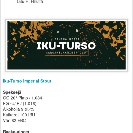
-Tatu H, Hiisiltä
Iku-Turso Imperial Stout
Speksejä
:
OG 20° Plato / 1.084
FG ~4°P / (1.016)
Alkoholia 9 til.-%
Katkerot 100 IBU
Väri 82 EBC
Raaka-aineet
: