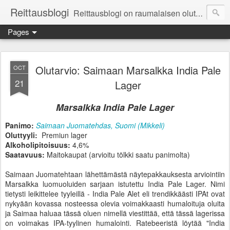
Reittausblogi
Reittausblogi on raumalaisen olutharrastajan blogi. Reittaus (rating) tarkoittaa asioiden arvioimista. Reittausblogissa paneudutaan panemisen lopputuotteisiin eli arvioidaan oluita, puolueettomasti.
Pages
Olutarvio: Saimaan Marsalkka India Pale
OCT
21
Lager
Marsalkka India Pale Lager
Panimo:
Saimaan Juomatehdas, Suomi (Mikkeli)
Oluttyyli:
Premiun lager
Alkoholipitoisuus:
4,6%
Saatavuus:
Maitokaupat (arvioitu tölkki saatu panimolta)
Saimaan Juomatehtaan lähettämästä näytepakkauksesta arviointiin
Marsalkka luomuoluiden sarjaan istutettu India Pale Lager. Nimi
tietysti leikittelee tyyleillä - India Pale Alet eli trendikkäästi IPAt ovat
nykyään kovassa nosteessa olevia voimakkaasti humaloituja oluita
ja Saimaa haluaa tässä oluen nimellä viestittää, että tässä lagerissa
on voimakas IPA-tyylinen humalointi. Ratebeeristä löytää "India