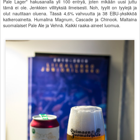
Pale Lager" hakusanalla yli 100 entryä, joten mikään uusi juttu
tämä ei ole. Jenkkien villityksiä ilmeisesti. Noh, tyylit on tyylejä ja
olut nautitaan oluena. Tässä 4,6% vahvuutta ja 38 EBU-yksikköä
katkeroaineita. Humalina Magnum, Cascade ja Chinook. Maltaina
suomalaiset Pale Ale ja Vehnä. Kaikki raaka-aineet luomua.