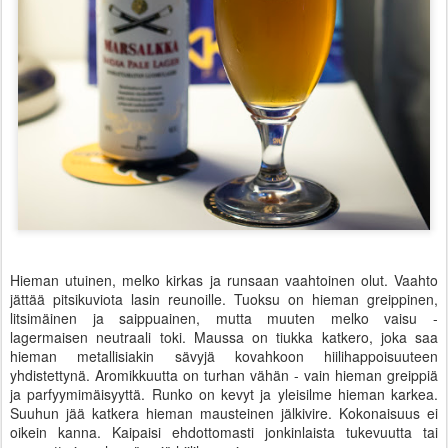
Hieman utuinen, melko kirkas ja runsaan vaahtoinen olut. Vaahto
jättää pitsikuviota lasin reunoille. Tuoksu on hieman greippinen,
litsimäinen ja saippuainen, mutta muuten melko vaisu -
lagermaisen neutraali toki. Maussa on tiukka katkero, joka saa
hieman metallisiakin sävyjä kovahkoon hiilihappoisuuteen
yhdistettynä. Aromikkuutta on turhan vähän - vain hieman greippiä
ja parfyymimäisyyttä. Runko on kevyt ja yleisilme hieman karkea.
Suuhun jää katkera hieman mausteinen jälkivire. Kokonaisuus ei
oikein kanna. Kaipaisi ehdottomasti jonkinlaista tukevuutta tai