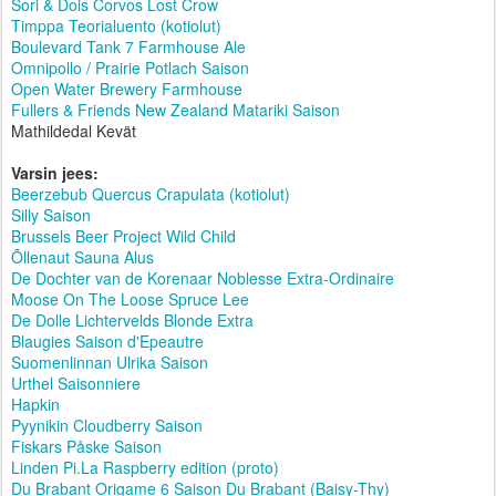
Sori & Dois Corvos Lost Crow
Timppa Teorialuento (kotiolut)
Boulevard Tank 7 Farmhouse Ale
Omnipollo / Prairie Potlach Saison
Open Water Brewery Farmhouse
Fullers & Friends New Zealand Matariki Saison
Mathildedal Kevät
Varsin jees:
Beerzebub Quercus Crapulata (kotiolut)
Silly Saison
Brussels Beer Project Wild Child
Õllenaut Sauna Alus
De Dochter van de Korenaar Noblesse Extra-Ordinaire
Moose On The Loose Spruce Lee
De Dolle Lichtervelds Blonde Extra
Blaugies Saison d'Epeautre
Suomenlinnan Ulrika Saison
Urthel Saisonniere
Hapkin
Pyynikin Cloudberry Saison
Fiskars Påske Saison
Linden Pi.La Raspberry edition (proto)
Du Brabant Origame 6 Saison Du Brabant (Baisy-Thy)