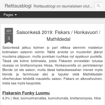
Reittausblogi
Reittausblogi on raumalaisen olutharrastajan blogi. Reittaus (rating) tarkoittaa asioiden arvioimista. Reittausblogissa paneudutaan panemisen lopputuotteisiin eli arvioidaan oluita, puolueettomasti.
Pages
Saisonkesä 2019: Fiskars / Honkavuori /
SEP
3
Mathildedal
Saisonkesä jatkuu kolmen jo pari viikkoa aiemmin maistetun
kotimaisen saisonin voimin. Näitä arvioita on muutenkin jäänyt
muutama piippuun, mutta puretaan ruuhkaa nyt syyskuun puolella.
Tässä siis kolme kotimaista, joista Fiskarsin ennestään tutussa
oluessa on brettanomyces hiivaa, Honkavuorella on perinteisempi
Blonde (ei siis saison, mutta tässä kattauksessahan menee myös
blonde ja farmhouse ale) ja lopuksi vielä Mathildedalin
viherherukan lehdellä maustettu saison. Fiskars on alkovahvuinen,
toisia saa myös kaupoista.
Fiskarsin Funky Luomu
6,5% | Vesi, luomuohramallas, luomuhumala, brettanomyces, hiiva