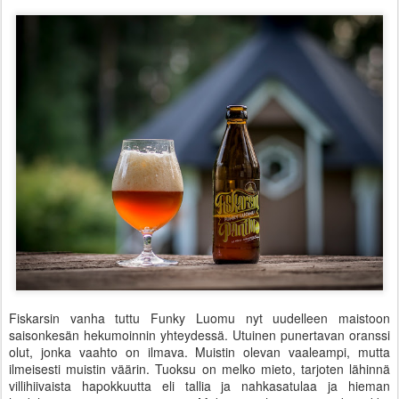
Fiskarsin vanha tuttu Funky Luomu nyt uudelleen maistoon
saisonkesän hekumoinnin yhteydessä. Utuinen punertavan oranssi
olut, jonka vaahto on ilmava. Muistin olevan vaaleampi, mutta
ilmeisesti muistin väärin. Tuoksu on melko mieto, tarjoten lähinnä
villihiivaista hapokkuutta eli tallia ja nahkasatulaa ja hieman