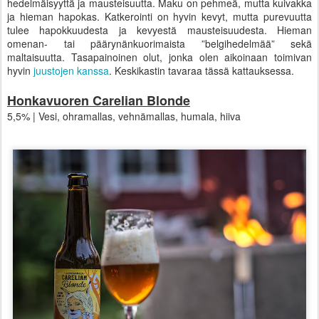
hedelmäisyyttä ja mausteisuutta. Maku on pehmeä, mutta kuivakka
ja hieman hapokas. Katkerointi on hyvin kevyt, mutta purevuutta
tulee hapokkuudesta ja kevyestä mausteisuudesta. Hieman
omenan- tai päärynänkuorimaista ”belgihedelmää” sekä
maltaisuutta. Tasapainoinen olut, jonka olen aikoinaan toimivan
hyvin
juustojen kanssa
. Keskikastin tavaraa tässä kattauksessa.
Honkavuoren Carelian Blonde
5,5% | Vesi, ohramallas, vehnämallas, humala, hiiva