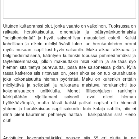
Utuinen kultaoranssi olut, jonka vaahto on valkoinen. Tuoksussa on
raikasta herukkaisuutta, omenaista ja päärynänkuorimaista
”belgihedelmää” ja hyvät saisonhiivan mausteiset esterit. Kaikki
kohdillaan ja oikein miellyttävästi tulee tuo herukanlehden aromi
myös mukaan, sopii tosi hyvin saisoniin. Maku alkaa raikkaana ja
belgihedelmäisenä, kääntyen kuitenkin lopussa pehmeämmäksi ja
täyteläisemmäksi, jolloin makeuttakin hiipii kehiin ja se taas syö
hieman sitä tiettyä purevuutta, jossa itse saisoneissa pidän. Kyllä
tässä katkeroa silti riittävästi on, joten ehkä se on tuo kaurahiutale
joka kokonaisuutta hieman pyöristää. Maku on kuitenkin erittäin
miellyttävä ja selkeästi ja raikkaana maistuva herukanlehti tuo
kokonaisuuteen uniikkiutta. Monet fiilispohjaisen rankingin
kärkipäähän sijoittamani saisonit ovat olleet hieman
hyökkäävämpiä, mutta tässä kaikki palikat sopivat niin hienosti
yhteen ja herukkaisuus sopii saisoniin kuin kataja sahtiin, niin ei
siinä pieni kaurainen pehmeys haittaa - kärkipäähän siis! Hieno
olut!
Arvioitujen kokonaismääräksi nousee siis 55 eri olutta ja ne