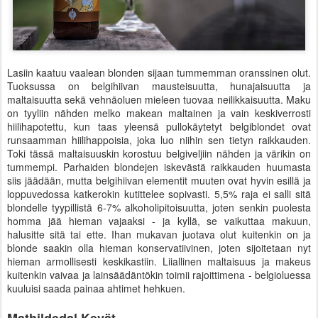
Lasiin kaatuu vaalean blonden sijaan tummemman oranssinen olut.
Tuoksussa on belgihiivan mausteisuutta, hunajaisuutta ja
maltaisuutta sekä vehnäoluen mieleen tuovaa neilikkaisuutta. Maku
on tyyliin nähden melko makean maltainen ja vain keskiverrosti
hiilihapotettu, kun taas yleensä pullokäytetyt belgiblondet ovat
runsaamman hiilihappoisia, joka luo niihin sen tietyn raikkauden.
Toki tässä maltaisuuskin korostuu belgiveljiin nähden ja värikin on
tummempi. Parhaiden blondejen iskevästä raikkauden huumasta
siis jäädään, mutta belgihiivan elementit muuten ovat hyvin esillä ja
loppuvedossa katkerokin kutittelee sopivasti. 5,5% raja ei salli sitä
blondelle tyypillistä 6-7% alkoholipitoisuutta, joten senkin puolesta
homma jää hieman vajaaksi - ja kyllä, se vaikuttaa makuun,
halusitte sitä tai ette. Ihan mukavan juotava olut kuitenkin on ja
blonde saakin olla hieman konservatiivinen, joten sijoitetaan nyt
hieman armollisesti keskikastiin. Liiallinen maltaisuus ja makeus
kuitenkin vaivaa ja lainsäädäntökin toimii rajoittimena - belgioluessa
kuuluisi saada painaa ahtimet hehkuen.