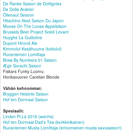
De Ranke Saison de Dottignies
De Dolle Arabier
Õllenaut Sesoon
Hitachino Nest Saison Du Japon
Moose On The Loose Appelsiison
Brussels Beer Project Soleil Levant
Huyghe La Guillotine
Dupont Hirond Ale
Kimmolut Kesähuuma (kotiolut)
Ruosniemen Lomittaja
Brew By Numbers 01 Saison
Ægir Sorachi Saison
Fiskars Funky Luomu
Honkavuoren Carelian Blonde
Vähän kehnommat:
Bryggeri Helsinki Saison
Hof ten Dormaal Saison
Spesiaalit:
Linden Pi.La 2016 (wanha)
Hof ten Dormaal Dad's Tea (korkkivikainen)
Ruosniemen Musta Lomittaja (erinomainen musta savusaison!)