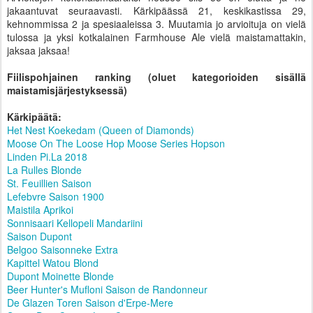
jakaantuvat seuraavasti. Kärkipäässä 21, keskikastissa 29,
kehnommissa 2 ja spesiaaleissa 3. Muutamia jo arvioituja on vielä
tulossa ja yksi kotkalainen Farmhouse Ale vielä maistamattakin,
jaksaa jaksaa!
Fiilispohjainen ranking (oluet kategorioiden sisällä
maistamisjärjestyksessä)
Kärkipäätä:
Het Nest Koekedam (Queen of Diamonds)
Moose On The Loose Hop Moose Series Hopson
Linden Pi.La 2018
La Rulles Blonde
St. Feuillien Saison
Lefebvre Saison 1900
Maistila Aprikoi
Sonnisaari Kellopeli Mandariini
Saison Dupont
Belgoo Saisonneke Extra
Kapittel Watou Blond
Dupont Moinette Blonde
Beer Hunter's Mufloni Saison de Randonneur
De Glazen Toren Saison d'Erpe-Mere