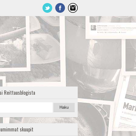
si Reittausblogista
uumimmat skuupit