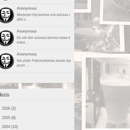
Anonymous
Morjesta! Nyt kolmas erä tulossa t
ällä o…
Anonymous
En ole itse asiassa tainnut ostaa k
ertaa…
Anonymous
Itse pidin Patronuksesta alusta lop
puun …
kisto
►
2026
(2)
►
2025
(8)
►
2024
(10)