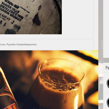
Kuva: Pyynikin Käsityöläispanimo
Pu