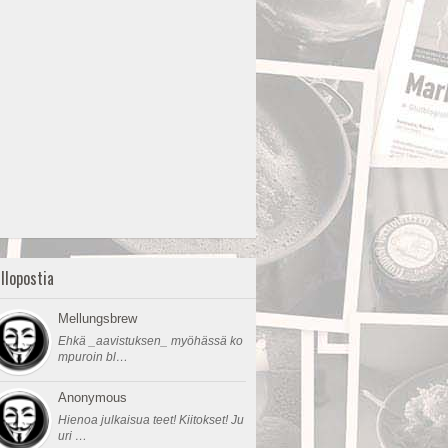
llopostia
Mellungsbrew
Ehkä _aavistuksen_ myöhässä ko
mpuroin bl…
Anonymous
Hienoa julkaisua teet! Kiitokset! Ju
uri …