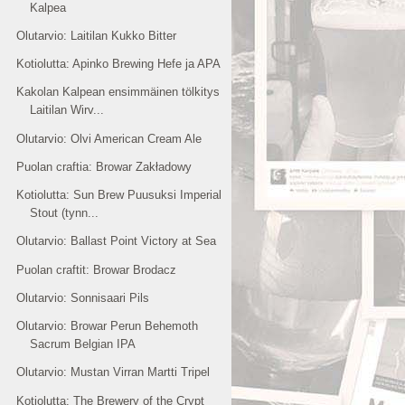
Kalpea
Olutarvio: Laitilan Kukko Bitter
Kotiolutta: Apinko Brewing Hefe ja APA
Kakolan Kalpean ensimmäinen tölkitys
Laitilan Wirv...
Olutarvio: Olvi American Cream Ale
Puolan craftia: Browar Zakładowy
Kotiolutta: Sun Brew Puusuksi Imperial
Stout (tynn...
Olutarvio: Ballast Point Victory at Sea
Puolan craftit: Browar Brodacz
Olutarvio: Sonnisaari Pils
Olutarvio: Browar Perun Behemoth
Sacrum Belgian IPA
Olutarvio: Mustan Virran Martti Tripel
Kotiolutta: The Brewery of the Crypt