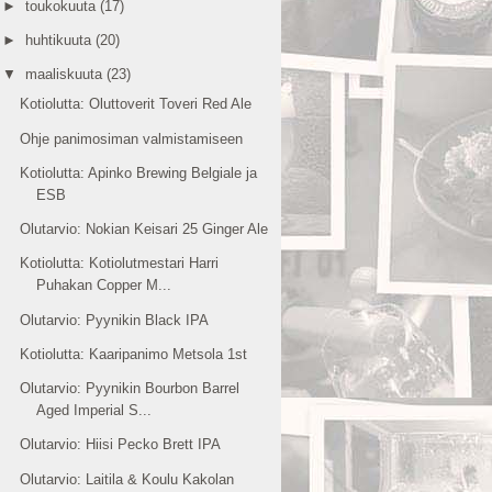
►
toukokuuta
(17)
►
huhtikuuta
(20)
▼
maaliskuuta
(23)
Kotiolutta: Oluttoverit Toveri Red Ale
Ohje panimosiman valmistamiseen
Kotiolutta: Apinko Brewing Belgiale ja
ESB
Olutarvio: Nokian Keisari 25 Ginger Ale
Kotiolutta: Kotiolutmestari Harri
Puhakan Copper M...
Olutarvio: Pyynikin Black IPA
Kotiolutta: Kaaripanimo Metsola 1st
Olutarvio: Pyynikin Bourbon Barrel
Aged Imperial S...
Olutarvio: Hiisi Pecko Brett IPA
Olutarvio: Laitila & Koulu Kakolan