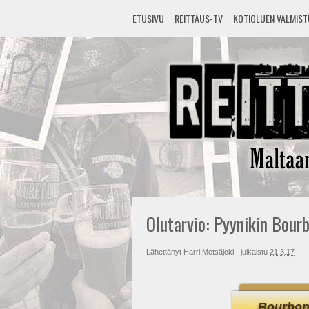
ETUSIVU
REITTAUS-TV
KOTIOLUEN VALMIS
Olutarvio: Pyynikin Bour
Lähettänyt
Harri Metsäjoki
- julkaistu
21.3.17
Bourbon 