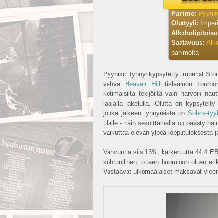
Panimo:
Pyynik
Oluttyyli:
Imperi
Alkoholipitois
Saatavuus:
Alko
panimolta
Pyynikin tynnyrikypsytetty Imperial Sto
vahva
Heaven Hill
tislaamon bourbon
kotimaisilta tekijöiltä vain harvoin na
laajalla jakelulla. Olutta on kypsyte
jonka jälkeen tynnyreistä on
Solera-tyyl
tilalle - näin sekoittamalla on päästy 
vaikuttaa olevan ylpeä lopputuloksesta ja
Vahvuutta siis 13%, katkeruutta 44,4 EBU 
kohtuullinen, ottaen huomioon oluen er
Vastaavat ulkomaalaiset maksavat ylee