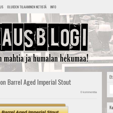
TUS
OLUIDEN TILAAMINEN NETISTÄ
INFO
Et
bon Barrel Aged Imperial Stout
0 kommenttia
K
Barrel Aged Imperial Stout