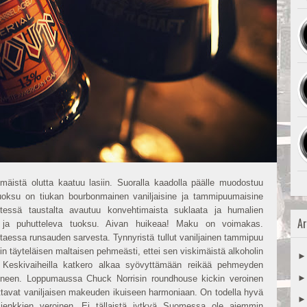
ymäistä olutta kaatuu lasiin. Suoralla kaadolla päälle muodostuu
uoksu on tiukan bourbonmainen vaniljaisine ja tammipuumaisine
tessä taustalta avautuu konvehtimaista suklaata ja humalien
Ar
ä ja puhutteleva tuoksu. Aivan huikeaa! Maku on voimakas.
essa runsauden sarvesta. Tynnyristä tullut vaniljainen tammipuu
iin täyteläisen maltaisen pehmeästi, ettei sen viskimäistä alkoholin
. Keskivaiheilla katkero alkaa syövyttämään reikää pehmeyden
toineen. Loppumaussa Chuck Norrisin roundhouse kickin veroinen
ittavat vaniljaisen makeuden ikuiseen harmoniaan. On todella hyvä
n jenkkien veroinen. Ei tällaistä jytkyä Suomessa ole aiemmin