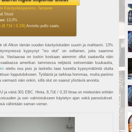
in Käsityöläispanimo, Tampere
al Stout
uus:
13,0%
 (8,71€ / 0,33l)
Arvioitu pullo saatu
ut oli Alkon tämän vuoden käsityöoluiden suurin ja mahtavin. 13%
tynnyreissä kypsynyt "iso olut" on sellainen, joita saamme
uttia. Vastaavaa on tuskin koskaan aiemmin ollut saatavilla näin
lty vaaleassa amerikan tammessa neljästä seitsemään kuukautta,
iin
otettu osa pois ja laskettu taas tuoretta kypsymätöntä olutta
haluttuun lopputulokseen. Työlästä ja tarkkaa hommaa, mutta panimo
 varmasti näin onkin, sillä olut on saanut ylistäviä arvioita.
ja väriä 301 EBC. Hinta, 8,71€ / 0,33 litraa on mielestäni erittäin
ikoisuuden ja sen valmistukseen käytetyn ajan sekä panostukset.
nsä vähintään saman verran.