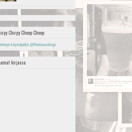
irpy Chirpy Cheep Cheep
iittejä käyttäjältä @Reittausblogi
amat kirjassa