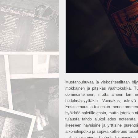
Mustanpuhuvaa ja viskositeetiltaan ölj
mokkainen ja pitsikäs vaahtokukka. T
dominointeineen, mutta aineen lämme
hedelmäisyyttäkin. Voimakas, iskev
Ensisiemaus ja toinenkin menee ammenta
hyökkää paletille ensin, mutta jotenkin n
tujausta tahdo aluksi edes noteerata
ikeeseen havuisine ja yrttisine puren
alkoholinpotku ja sopiva katkeruus taso
- ihan esikuvina taatusti toimineide