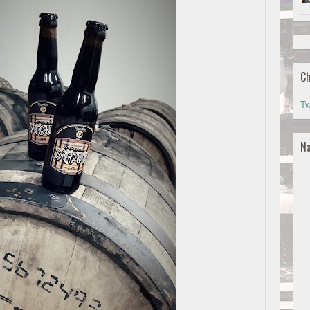
Ch
Tw
Na