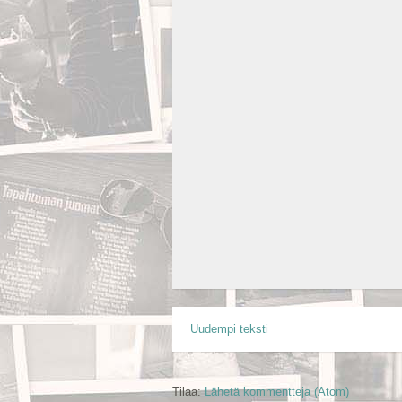
Uudempi teksti
Tilaa:
Lähetä kommentteja (Atom)