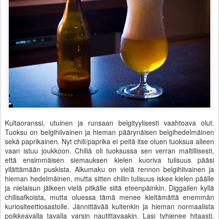
Kultaoranssi, utuinen ja runsaan belgityylisesti vaahtoava olut.
Tuoksu on belgihiivainen ja hieman päärynäisen belgihedelmäinen
sekä paprikainen. Nyt chili/paprika ei peitä itse oluen tuoksua alleen
vaan istuu joukkoon. Chiliä oli tuoksussa sen verran maltillisesti,
että ensimmäisen siemauksen kielen kuoriva tulisuus pääsi
yllättämään puskista. Alkumaku on vielä rennon belgihiivainen ja
hieman hedelmäinen, mutta sitten chilin tulisuus iskee kielen päälle
ja nielaisun jälkeen vielä pitkälle siitä eteenpäinkin. Diggailen kyllä
chilisafkoista, mutta oluessa tämä menee kieltämättä enemmän
kuriositeettiosastolle. Jännittävää kuitenkin ja hieman normaalista
poikkeavalla tavalla varsin nautittavaakin. Lasi tyhjenee hitaasti.