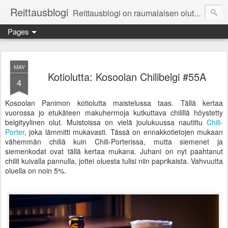
Reittausblogi
Reittausblogi on raumalaisen olutharrastajan blogi. Reittaus (rating) tarkoittaa asioiden arvioimista. Reittausblogissa paneudutaan panemisen lopputuotteisiin eli arvioidaan oluita, puolueettomasti.
Pages
MAY
Kotiolutta: Kosoolan Chilibelgi #55A
4
Kosoolan Panimon kotiolutta maistelussa taas. Tällä kertaa
vuorossa jo etukäteen makuhermoja kutkuttava chilillä höystetty
belgityylinen olut. Muistoissa on vielä joulukuussa nautittu
Chili-
Porter
, joka lämmitti mukavasti. Tässä on ennakkotietojen mukaan
vähemmän chiliä kuin Chili-Porterissa, mutta siemenet ja
siemenkodat ovat tällä kertaa mukana. Juhani on nyt paahtanut
chilit kuivalla pannulla, jottei oluesta tulisi niin paprikaista. Vahvuutta
oluella on noin 5%.