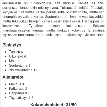
Jälkimaussa on turkinpippuria, sitä karkkia. Samaa oli chili-
porterissa, lienee jokin mielleyhtymä. Tulisuus lämmittää. Taustalta
löytyvä olut vaikuttaa varsin perinteiselta belgiblondelta, mutta sen
enempää on vaikea kertoa. Suutuntuma on ilman hiivoja kevyehkö,
mutta tukevoituu hiivojen kanssa keskitäyteläiseksi. Hiilihappoja on
keskiverrosti. Tymäkän tulinen kokonaisuus. Selvästi
marginaaliosaston kamaa, mutta mukava kokemus ja sinänsä
tyylissään onnistunut. Loppu onkin sitten makumieltymyksistä kiinni.
Pisteytys
Tuoksu 6
Ulkonäkö 4
Maku 6
Suutuntuma 3
Yleisvaikutelma 12
Aistiarviot
Makeus 3
Katkeruus 2
Happamuus 3
Täyteläisyys 4-5
Kokonaispisteet: 3
1
/50