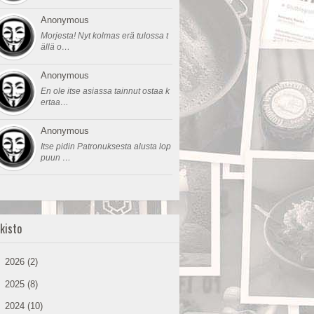
Anonymous
Morjesta! Nyt kolmas erä tulossa t
ällä o…
Anonymous
En ole itse asiassa tainnut ostaa k
ertaa…
Anonymous
Itse pidin Patronuksesta alusta lop
puun …
kisto
►
2026
(2)
►
2025
(8)
►
2024
(10)