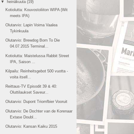
▼
heinäkuuta
(19)
Kotiolutta: Kouvostoliiton WIPA (Wit
meets IPA)
Olutarvio: Lapin Voima Vaalea
Tykinkuula
Olutarvio: Brewdog Born To Die
04.07.2015 Terminal...
Kotiolutta: Maistelussa Rabbit Street
IPA, Saison ...
Kilpailu: Reinheitsgebot 500 vuotta -
voita itsell...
Reittaus-TV Episodit 39 & 40:
Oluttilaukset Saveur...
Olutarvio: Dupont Triomfbier Vooruit
Olutarvio: De Dochter van de Korenaar
Extase Doubl...
Olutarvio: Kansan Kaiku 2015