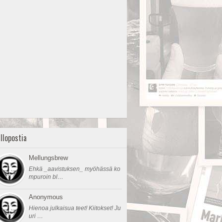
llopostia
Mellungsbrew
Ehkä _aavistuksen_ myöhässä ko
mpuroin bl…
Anonymous
Hienoa julkaisua teet! Kiitokset! Ju
uri …