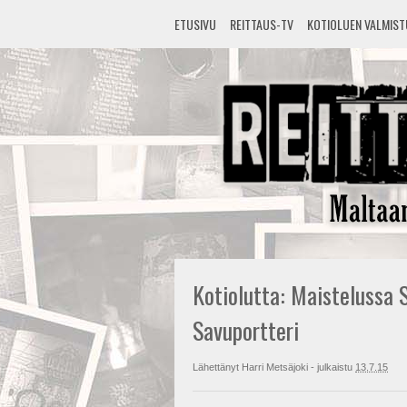
ETUSIVU
REITTAUS-TV
KOTIOLUEN VALMIS
Kotiolutta: Maistelussa 
Savuportteri
Lähettänyt
Harri Metsäjoki
- julkaistu
13.7.15