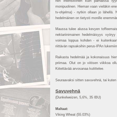
niin intensiivinen kuin parhaissa tyy
monipuolinen. Hieman vaan vieläkin enem
tv-ohjelma) - nytkin ollaan jo lähellä
hedelmäinen on tietysti monille enemmän
Maussa tulee alussa kevyen toffeemais
nektariinimainen hedelmäisyys vyöryy 
voimaa loppua kohden - ei kuitenkaan n
riittävän rapsakoihin perus-IPAn lukemii
Raikasta hedelmää ja kokonaisuus hieno
priimaa. Olut on jo viitisen viikkoa ol
Kiitettävää arvosanaa kutittelee.
Seuraavaksi sitten savuvehnä, tai kuten
Savuvehnä
(Dunkelweizen, 5,6%, 35 IBU)
Maltaat:
Viking Wheat (55.03%)