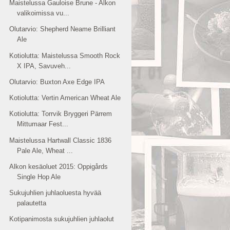
Maistelussa Gauloise Brune - Alkon
valikoimissa vu...
Olutarvio: Shepherd Neame Brilliant
Ale
Kotiolutta: Maistelussa Smooth Rock
X IPA, Savuveh...
Olutarvio: Buxton Axe Edge IPA
Kotiolutta: Vertin American Wheat Ale
Kotiolutta: Torrvik Bryggeri Pärrem
Mittumaar Fest...
Maistelussa Hartwall Classic 1836
Pale Ale, Wheat ...
Alkon kesäoluet 2015: Oppigårds
Single Hop Ale
Sukujuhlien juhlaoluesta hyvää
palautetta
Kotipanimosta sukujuhlien juhlaolut