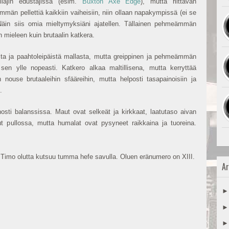
lilajin edustajissa (esim.
Buxton Axe Edge
), mutta riittävän
män pellettiä kaikkiin vaiheisiin, niin ollaan napakympissä (ei se
. Näin siis omia mieltymyksiäni ajatellen. Tällainen pehmeämmän
 mieleen kuin brutaalin katkera.
ta ja paahtoleipäistä mallasta, mutta greippinen ja pehmeämmän
sen ylle nopeasti. Katkero alkaa maltillisena, mutta kerryttää
ouse brutaaleihin sfääreihin, mutta helposti tasapainoisiin ja
n.
sti balanssissa. Maut ovat selkeät ja kirkkaat, laatutaso aivan
lut pullossa, mutta humalat ovat pysyneet raikkaina ja tuoreina.
 Timo olutta kutsuu tumma hefe savulla. Oluen eränumero on XIII.
Ar