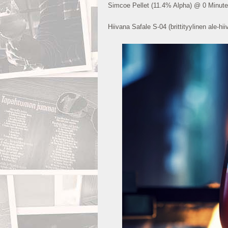
Simcoe Pellet (11.4% Alpha) @ 0 Minute
Hiivana Safale S-04 (brittityylinen ale-h