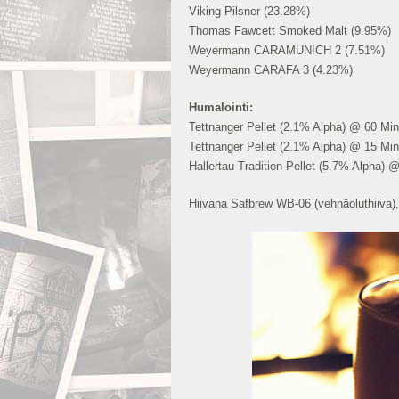
Viking Pilsner (23.28%)
Thomas Fawcett Smoked Malt (9.95%)
Weyermann CARAMUNICH 2 (7.51%)
Weyermann CARAFA 3 (4.23%)
Humalointi:
Tettnanger Pellet (2.1% Alpha) @ 60 Minu
Tettnanger Pellet (2.1% Alpha) @ 15 Minu
Hallertau Tradition Pellet (5.7% Alpha) @
Hiivana Safbrew WB-06 (vehnäoluthiiva),