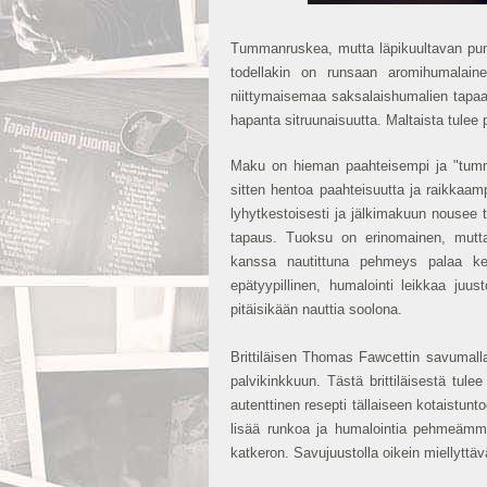
Tummanruskea, mutta läpikuultavan pune
todellakin on runsaan aromihumalaine
niittymaisemaa saksalaishumalien tapaan
hapanta sitruunaisuutta. Maltaista tulee
Maku on hieman paahteisempi ja "tumme
sitten hentoa paahteisuutta ja raikkaam
lyhytkestoisesti ja jälkimakuun nousee
tapaus. Tuoksu on erinomainen, mutta
kanssa nautittuna pehmeys palaa ker
epätyypillinen, humalointi leikkaa juu
pitäisikään nauttia soolona.
Brittiläisen Thomas Fawcettin savumall
palvikinkkuun. Tästä brittiläisestä tule
autenttinen resepti tällaiseen kotaistuntoo
lisää runkoa ja humalointia pehmeämmä
katkeron. Savujuustolla oikein miellyttä