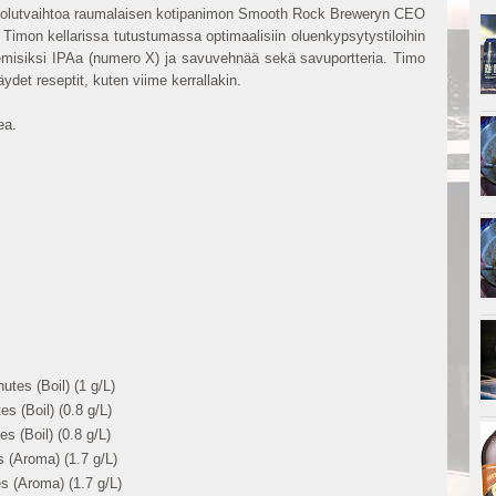
kotiolutvaihtoa raumalaisen kotipanimon Smooth Rock Breweryn CEO
mon kellarissa tutustumassa optimaalisiin oluenkypsytystiloihin
emisiksi IPAa (numero X) ja savuvehnää sekä savuportteria. Timo
ydet reseptit, kuten viime kerrallakin.
ea.
tes (Boil) (1 g/L)
s (Boil) (0.8 g/L)
s (Boil) (0.8 g/L)
 (Aroma) (1.7 g/L)
s (Aroma) (1.7 g/L)