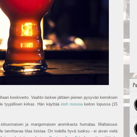
Pu
oltaan keskiverto. Vaahto laskee jättäen pienen pysyvän kerroksen
lle tyypillisen kirkas. Hän käyttää
irish mossia
keiton lopussa (15
 sitrusmaisen ja mangomaisen aromikasta humalaa. Maltaisuus
le tarvittavaa tilaa loistaa. On todella hyvä tuoksu - ei aivan vielä