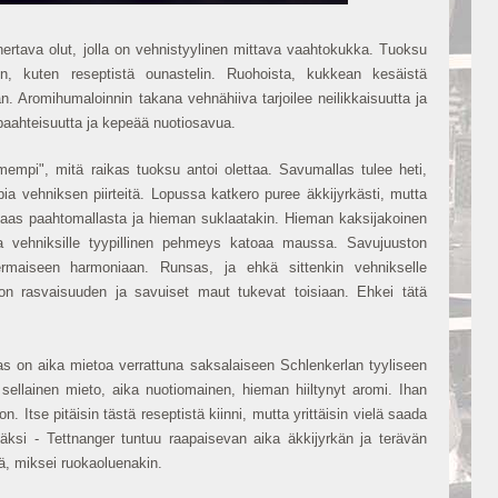
rtava olut, jolla on vehnistyylinen mittava vaahtokukka. Tuoksu
n, kuten reseptistä ounastelin. Ruohoista, kukkean kesäistä
. Aromihumaloinnin takana vehnähiiva tarjoilee neilikkaisuutta ja
 paahteisuutta ja kepeää nuotiosavua.
mpi", mitä raikas tuoksu antoi olettaa. Savumallas tulee heti,
pia vehniksen piirteitä. Lopussa katkero puree äkkijyrkästi, mutta
 taas paahtomallasta ja hieman suklaatakin. Hieman kaksijakoinen
 vehniksille tyypillinen pehmeys katoaa maussa. Savujuuston
maiseen harmoniaan. Runsas, ja ehkä sittenkin vehnikselle
ston rasvaisuuden ja savuiset maut tukevat toisiaan. Ehkei tätä
as on aika mietoa verrattuna saksalaiseen Schlenkerlan tyyliseen
e sellainen mieto, aika nuotiomainen, hieman hiiltynyt aromi. Ihan
n. Itse pitäisin tästä reseptistä kiinni, mutta yrittäisin vielä saada
ksi - Tettnanger tuntuu raapaisevan aika äkkijyrkän ja terävän
vä, miksei ruokaoluenakin.