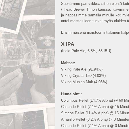
Suoritimme pari viikkoa sitten pientä 
/ Head Brewer Timon kanssa. Kävimme Ti
ja nappasimme samalla minulle kotiinvi
antoi maisteluiden tueksi myös oluiden tä
Ensimmäisenä maistoon intialainen kalp
X IPA
(India Pale Ale, 6,8%, 55 IBU)
Maltaat:
Viking Pale Ale (91.94%)
Viking Crystal 150 (4.03%)
Viking Munich Malt (4.03%)
Humalointi:
Columbus Pellet (14.7% Alpha) @ 60 Minu
Cascade Pellet (7.1% Alpha) @ 15 Minute
Simcoe Pellet (11.4% Alpha) @ 15 Minute
Amarillo Pellet (8.2% Alpha) @ 0 Minutes
Cascade Pellet (7.1% Alpha) @ 0 Minute