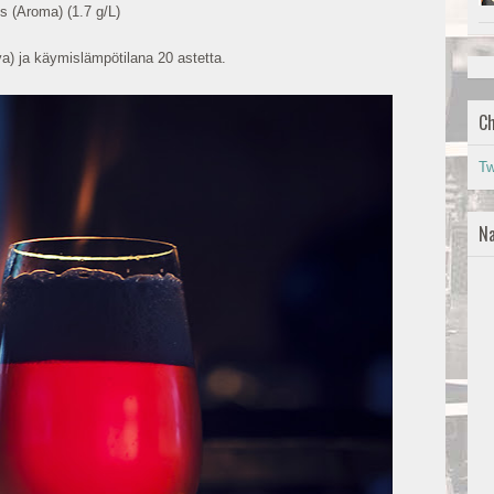
s (Aroma) (1.7 g/L)
iiva) ja käymislämpötilana 20 astetta.
Ch
Tw
Na