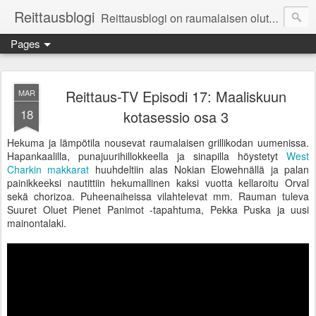
Reittausblogi
Reittausblogi on raumalaisen olutharrastajan blogi. Reittaus (rating) tarkoittaa asioiden arvioimista. Reittausblogissa paneudutaan panemisen lopputuotteisiin eli arvioidaan oluita, puolueettomasti.
Pages
Reittaus-TV Episodi 17: Maaliskuun
MAR
18
kotasessio osa 3
Hekuma ja lämpötila nousevat raumalaisen grillikodan uumenissa.
Hapankaalilla, punajuurihillokkeella ja sinapilla höystetyt
West
Charkin makkarat
huuhdeltiin alas Nokian Elowehnällä ja palan
painikkeeksi nautittiin hekumallinen kaksi vuotta kellaroitu Orval
sekä chorizoa. Puheenaiheissa vilahtelevat mm. Rauman tuleva
Suuret Oluet Pienet Panimot -tapahtuma, Pekka Puska ja uusi
mainontalaki.