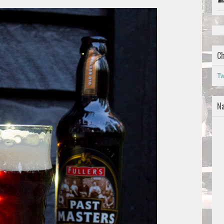
Ch
Tw
Na