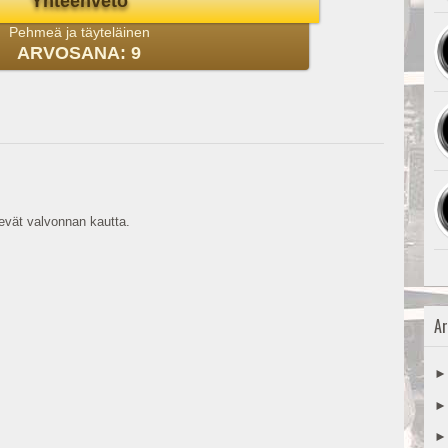
Yhteenveto
Pehmeä ja täyteläinen
ARVOSANA: 9
vät valvonnan kautta.
Ar