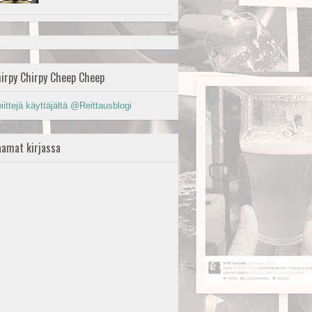
irpy Chirpy Cheep Cheep
iittejä käyttäjältä @Reittausblogi
amat kirjassa