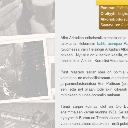
Panimo:
Fuller'
Oluttyyli:
Englis
Alkoholipitois
Saatavuus:
Alko
Alko Arkadian erikoisvalikoimasta on jo 
tulokasta. Hekumoin
kahta aiempaa
Pas
(Suomessa vain Helsingin Arkadian Alk
pitkään. Nyt olut on kuitenkin käsillä, mu
tahoille kuin Alkolle. Kun olisi Arkadia
Past Masters sarjan idea on poimia van
valmistaa ne mahdollisimman autenttise
ja panimohistorioitsia Ron Pattison (j
sen, että nyt ollaan todellakin oikeast
mihinkään huuhaa-hommiin mukaan.
Tämä sarjan kolmas olut on Old Burto
ensimmäisen kerran vuonna 1931. Se saat
syntyneitä Burton-on-Trentin alueen Bur
varsin kunniallisen statuksen - niitä pidet