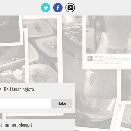
si Reittausblogista
uumimmat skuupit