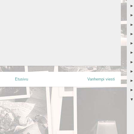
Etusivu
Vanhempi viesti