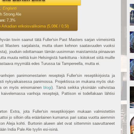
s, Englanti
h Strong Ale
uus:
7,3%
 Arkadian erikoisvalikoima (5,08€ / 0,5l)
hyvän tovin saanut tätä Fuller'sin Past Masters sarjan viimeisintä
t Masters sarjalaista, mutta oluen kehnon saatavuuden vuoksi
osta), jouduin odottamaan tämän uusimman maistamista piinaavan
tta muuta reittiä kuin Helsingistä hankittuna - kiitokset siitä muille
a vastaava myymälä edes Turussa tai Tampereella, mutta ei.
hojen panimomestarien reseptejä Fuller'sin reseptikirjoista ja
sti nykyaikaisessa panimossa. Projektissa on mukana myös olut-
olla on myös erinomainen
blogi
). Tämä seikka yksinään vahvistaa
i kaivelemassa vanhoja reseptejä, Pattison ei todellakaan lähtisi
n Extra, jota Fuller'sin reseptikirjojen mukaan valmistettiin
toi jo silloin olla eräänlainen kumarrus pari sataa vuotta aiemmin
ton Aleja kohti. Burtonin alueen alet ovat sittemmin saavuttaneet
ään India Pale Ale tyylin esi-isinä.