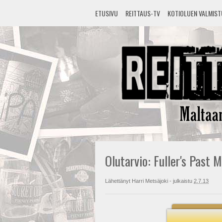
ETUSIVU
REITTAUS-TV
KOTIOLUEN VALMIS
Olutarvio: Fuller's Past 
Lähettänyt
Harri Metsäjoki
- julkaistu
2.7.13