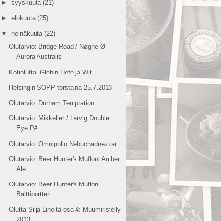
►
syyskuuta
(21)
►
elokuuta
(25)
▼
heinäkuuta
(22)
Olutarvio: Bridge Road / Nøgne Ø
Aurora Australis
Kotiolutta: Glebin Hefe ja Wit
Helsingin SOPP torstaina 25.7.2013
Olutarvio: Durham Temptation
Olutarvio: Mikkeller / Lervig Double
Eye PA
Olutarvio: Omnipollo Nebuchadnezzar
Olutarvio: Beer Hunter's Mufloni Amber
Ale
Olutarvio: Beer Hunter's Mufloni
Balttiportteri
Olutta Silja Lineltä osa 4: Muumiristeily
2013