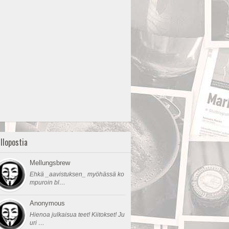
llopostia
Mellungsbrew
Ehkä _aavistuksen_ myöhässä ko
mpuroin bl…
Anonymous
Hienoa julkaisua teet! Kiitokset! Ju
uri …