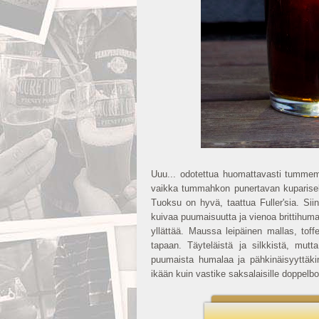
Uuu... odotettua huomattavasti tummemp
vaikka tummahkon punertavan kupariseksi
Tuoksu on hyvä, taattua Fuller'sia. Sii
kuivaa puumaisuutta ja vienoa brittihum
yllättää. Maussa leipäinen mallas, toff
tapaan. Täyteläistä ja silkkistä, mutta
puumaista humalaa ja pähkinäisyyttäkin
ikään kuin vastike saksalaisille doppelbock