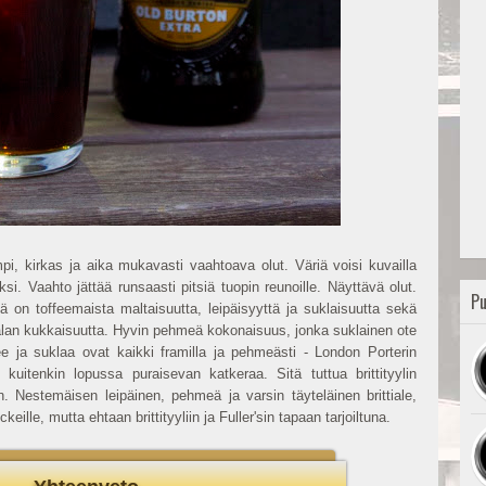
i, kirkas ja aika mukavasti vaahtoava olut. Väriä voisi kuvailla
. Vaahto jättää runsaasti pitsiä tuopin reunoille. Näyttävä olut.
Pu
nä on toffeemaista maltaisuutta, leipäisyyttä ja suklaisuutta sekä
alan kukkaisuutta. Hyvin pehmeä kokonaisuus, jonka suklainen ote
ee ja suklaa ovat kaikki framilla ja pehmeästi - London Porterin
 kuitenkin lopussa puraisevan katkeraa. Sitä tuttua brittityylin
. Nestemäisen leipäinen, pehmeä ja varsin täyteläinen brittiale,
eille, mutta ehtaan brittityyliin ja Fuller'sin tapaan tarjoiltuna.