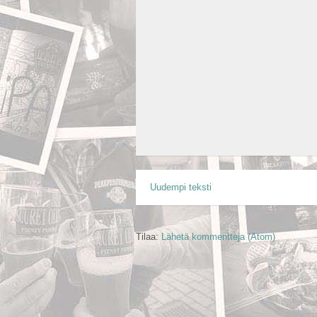
Uudempi teksti
Tilaa:
Lähetä kommentteja (Atom)