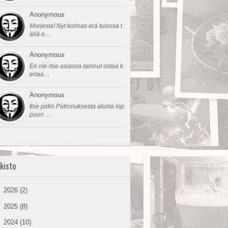
Anonymous
Morjesta! Nyt kolmas erä tulossa t
ällä o…
Anonymous
En ole itse asiassa tainnut ostaa k
ertaa…
Anonymous
Itse pidin Patronuksesta alusta lop
puun …
kisto
►
2026
(2)
►
2025
(8)
►
2024
(10)