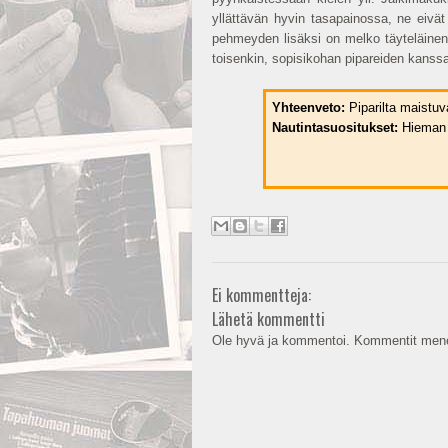
yllättävän hyvin tasapainossa, ne eivä
pehmeyden lisäksi on melko täyteläinen ja
toisenkin, sopisikohan pipareiden kanssa
Yhteenveto:
Piparilta maistuv
Nautintasuositukset:
Hieman 
Ei kommentteja:
Lähetä kommentti
Ole hyvä ja kommentoi. Kommentit mene