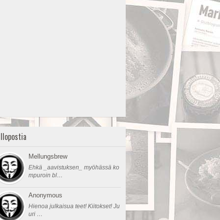
llopostia
Mellungsbrew
Ehkä _aavistuksen_ myöhässä ko
mpuroin bl…
Anonymous
Hienoa julkaisua teet! Kiitokset! Ju
uri …