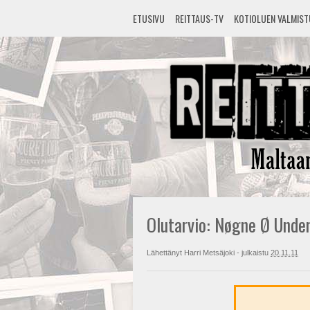
ETUSIVU
REITTAUS-TV
KOTIOLUEN VALMIS
Olutarvio: Nøgne Ø Under
Lähettänyt
Harri Metsäjoki
- julkaistu
20.11.11