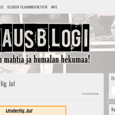
TUS
OLUIDEN TILAAMINEN NETISTÄ
INFO
Et
lig Jul
0 kommenttia
K
Underlig Jul