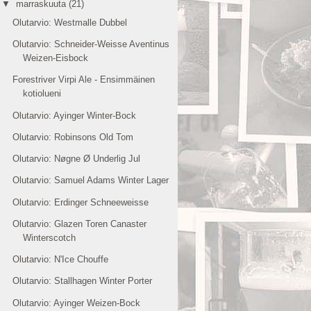
▼
marraskuuta
(21)
Olutarvio: Westmalle Dubbel
Olutarvio: Schneider-Weisse Aventinus
Weizen-Eisbock
Forestriver Virpi Ale - Ensimmäinen
kotiolueni
Olutarvio: Ayinger Winter-Bock
Olutarvio: Robinsons Old Tom
Olutarvio: Nøgne Ø Underlig Jul
Olutarvio: Samuel Adams Winter Lager
Olutarvio: Erdinger Schneeweisse
Olutarvio: Glazen Toren Canaster
Winterscotch
Olutarvio: N'Ice Chouffe
Olutarvio: Stallhagen Winter Porter
Olutarvio: Ayinger Weizen-Bock