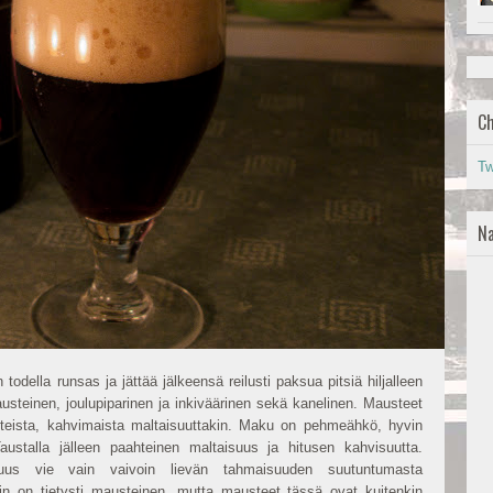
Ch
Tw
Na
odella runsas ja jättää jälkeensä reilusti paksua pitsiä hiljalleen
teinen, joulupiparinen ja inkiväärinen sekä kanelinen. Mausteet
hteista, kahvimaista maltaisuuttakin. Maku on pehmeähkö, hyvin
Taustalla jälleen paahteinen maltaisuus ja hitusen kahvisuutta.
uus vie vain vaivoin lievän tahmaisuuden suutuntumasta
in on tietysti mausteinen, mutta mausteet tässä ovat kuitenkin