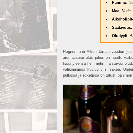
Panimo:
Nø
Maa:
Norja
Alkoholipit
Saatavuus
Oluttyyli:
A
Nøgnen anti Alkon tämän vuoden jouluo
aromatisoitu olut, johon on haettu vaik
litraa yleensä hemmetin maistuvaa olutt
valikoimiinsa kuuluu viisi sakea. Underl
pullossa ja etiketissä on tutusti panimon