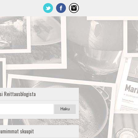
si Reittausblogista
uumimmat skuupit