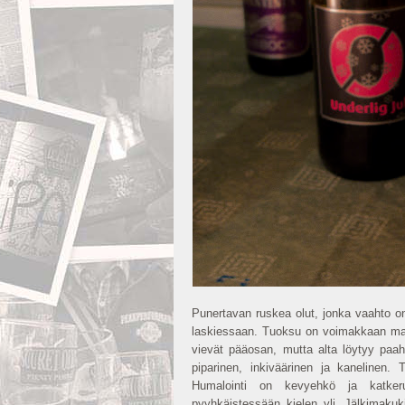
Punertavan ruskea olut, jonka vaahto on t
laskiessaan. Tuoksu on voimakkaan maus
vievät pääosan, mutta alta löytyy paa
piparinen, inkiväärinen ja kanelinen. 
Humalointi on kevyehkö ja katker
pyyhkäistessään kielen yli. Jälkimakuk