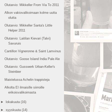
Olutarvio: Mikkeller From Via To 2011
Alkon vakiovalikoimaan kolme uutta
olutta
Olutarvio: Mikkeller Santa's Little
Helper 2011
Olutarvio: Laitilan Kievari (Talvi)
Savuruis
Cantillon Vigneronne & Saint Lamvinus
Olutarvio: Goose Island India Pale Ale
Olutarvio: Gusswerk Urban-Keller's
Steinbier
Maistelussa Achelin trappisteja
Alkolta EI ilmaisille siirroille
erikoisvalikoimasta
►
lokakuuta
(16)
►
syyskuuta
(14)