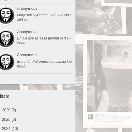
Anonymous
Morjesta! Nyt kolmas erä tulossa t
ällä o…
Anonymous
En ole itse asiassa tainnut ostaa k
ertaa…
Anonymous
Itse pidin Patronuksesta alusta lop
puun …
kisto
►
2026
(2)
►
2025
(8)
►
2024
(10)