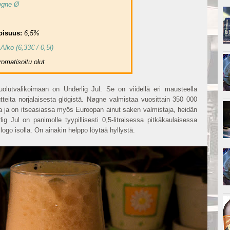
gne Ø
oisuus:
6,5
%
:
Alko (6,33€ / 0,5l)
romatisoitu olut
lutvalikoimaan on Underlig Jul. Se on viidellä eri mausteella
utteita norjalaisesta glögistä. Nøgne valmistaa vuosittain 350 000
a ja on itseasiassa myös Euroopan ainut saken valmistaja, heidän
ig Jul on panimolle tyypillisesti 0,5-litraisessa pitkäkaulaisessa
 logo isolla. On ainakin helppo löytää hyllystä.