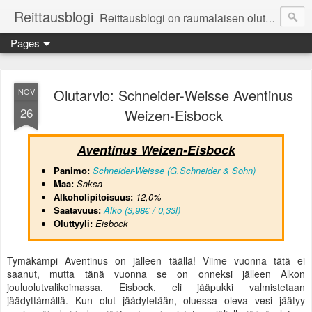
Reittausblogi
Reittausblogi on raumalaisen olutharrastajan blogi. Reittaus (rating) tarkoittaa asioiden arvioimista. Reittausblogissa paneudutaan panemisen lopputuotteisiin eli arvioidaan oluita, puolueettomasti.
Pages
Olutarvio: Schneider-Weisse Aventinus
NOV
26
Weizen-Eisbock
Aventinus Weizen-Eisbock
Panimo:
Schneider-Weisse (G.Schneider & Sohn)
Maa:
Saksa
Alkoholipitoisuus:
12
,0%
Saatavuus:
Alko (3,98€ / 0,33l)
Oluttyyli:
Eisbock
Tymäkämpi Aventinus on jälleen täällä! Viime vuonna tätä ei
saanut, mutta tänä vuonna se on onneksi jälleen Alkon
jouluolutvalikoimassa. Eisbock, eli jääpukki valmistetaan
jäädyttämällä. Kun olut jäädytetään, oluessa oleva vesi jäätyy