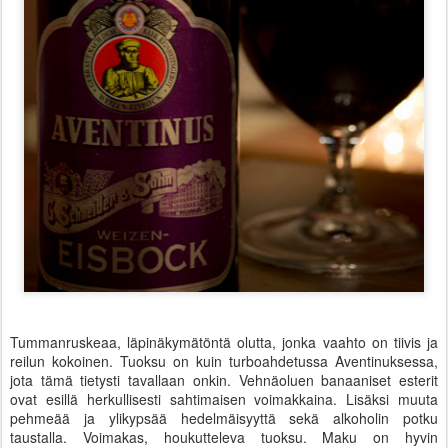
Tummanruskeaa, läpinäkymätöntä olutta, jonka vaahto on tiivis ja
reilun kokoinen. Tuoksu on kuin turboahdetussa Aventinuksessa,
jota tämä tietysti tavallaan onkin. Vehnäoluen banaaniset esterit
ovat esillä herkullisesti sahtimaisen voimakkaina. Lisäksi muuta
pehmeää ja ylikypsää hedelmäisyyttä sekä alkoholin potku
taustalla. Voimakas, houkutteleva tuoksu. Maku on hyvin