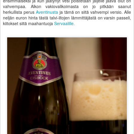
ensimmäiseksi ja kun jäätynyt vesi poistetaan jäljelle jäävä olut on
vahvempaa. Alkon vakiovalikoimasta on jo pitkään saanut
herkullista perus
Aventinusta
ja tämä on siitä vahvempi versio. Alle
neljän euron hinta tästä talvi-iltojen lämmittäjästä on varsin passeli,
kiitokset siitä maahantuoja
Servaalille.