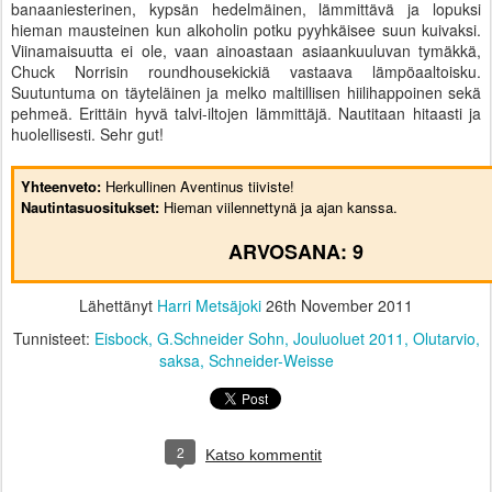
banaaniesterinen, kypsän hedelmäinen, lämmittävä ja lopuksi
hieman mausteinen kun alkoholin potku pyyhkäisee suun kuivaksi.
Viinamaisuutta ei ole, vaan ainoastaan asiaankuuluvan tymäkkä,
Chuck Norrisin roundhousekickiä vastaava lämpöaaltoisku.
Suutuntuma on täyteläinen ja melko maltillisen hiilihappoinen sekä
pehmeä. Erittäin hyvä talvi-iltojen lämmittäjä. Nautitaan hitaasti ja
huolellisesti. Sehr gut!
Yhteenveto:
Herkullinen Aventinus tiiviste!
Nautintasuositukset:
Hieman viilennettynä ja ajan kanssa.
ARVOSANA: 9
Lähettänyt
Harri Metsäjoki
26th November 2011
Tunnisteet:
Eisbock
G.Schneider Sohn
Jouluoluet 2011
Olutarvio
saksa
Schneider-Weisse
2
Katso kommentit