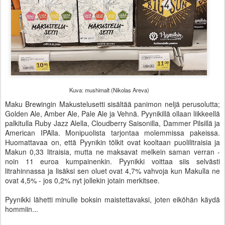
Kuva: mushimalt (Nikolas Areva)
Maku Brewingin Makustelusetti sisältää panimon neljä perusolutta;
Golden Ale, Amber Ale, Pale Ale ja Vehnä. Pyynikillä ollaan liikkeellä
palkitulla Ruby Jazz Alella, Cloudberry Saisonilla, Dammer Pilsillä ja
American IPAlla. Monipuolista tarjontaa molemmissa pakeissa.
Huomattavaa on, että Pyynikin tölkit ovat kooltaan puolilitraisia ja
Makun 0,33 litraisia, mutta ne maksavat melkein saman verran -
noin 11 euroa kumpainenkin. Pyynikki voittaa siis selvästi
litrahinnassa ja lisäksi sen oluet ovat 4,7% vahvoja kun Makulla ne
ovat 4,5% - jos 0,2% nyt jollekin jotain merkitsee.
Pyynikki lähetti minulle boksin maistettavaksi, joten eiköhän käydä
hommiin...