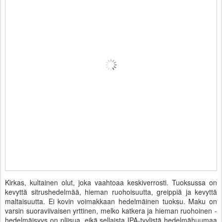
Kirkas, kultainen olut, joka vaahtoaa keskiverrosti. Tuoksussa on
kevyttä sitrushedelmää, hieman ruohoisuutta, greippiä ja kevyttä
maltaisuutta. Ei kovin voimakkaan hedelmäinen tuoksu. Maku on
varsin suoraviivaisen yrttinen, melko katkera ja hieman ruohoinen -
hedelmäisyys on pliisua, eikä sellaista IPA-tyylistä hedelmähuumaa