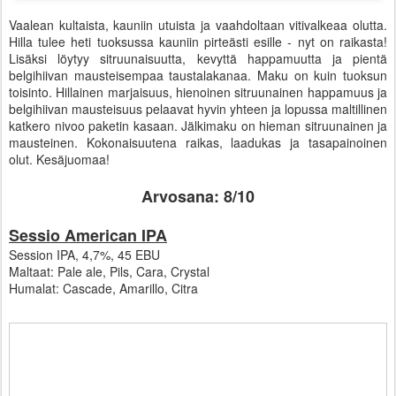
Vaalean kultaista, kauniin utuista ja vaahdoltaan vitivalkeaa olutta.
Hilla tulee heti tuoksussa kauniin pirteästi esille - nyt on raikasta!
Lisäksi löytyy sitruunaisuutta, kevyttä happamuutta ja pientä
belgihiivan mausteisempaa taustalakanaa. Maku on kuin tuoksun
toisinto. Hillainen marjaisuus, hienoinen sitruunainen happamuus ja
belgihiivan mausteisuus pelaavat hyvin yhteen ja lopussa maltillinen
katkero nivoo paketin kasaan. Jälkimaku on hieman sitruunainen ja
mausteinen. Kokonaisuutena raikas, laadukas ja tasapainoinen
olut. Kesäjuomaa!
Arvosana: 8/10
Sessio American IPA
Session IPA, 4,7%, 45 EBU
Maltaat: Pale ale, Pils, Cara, Crystal
Humalat: Cascade, Amarillo, Citra