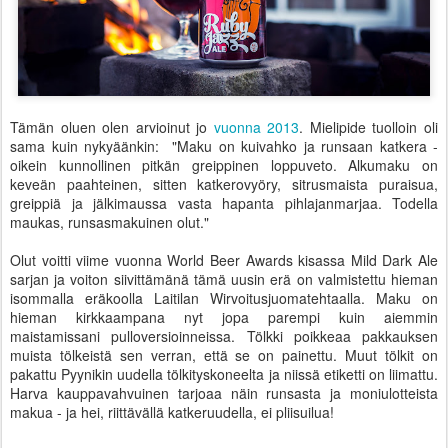
Tämän oluen olen arvioinut jo
vuonna 2013
. Mielipide tuolloin oli
sama kuin nykyäänkin: "Maku on kuivahko ja runsaan katkera -
oikein kunnollinen pitkän greippinen loppuveto. Alkumaku on
keveän paahteinen, sitten katkerovyöry, sitrusmaista puraisua,
greippiä ja jälkimaussa vasta hapanta pihlajanmarjaa. Todella
maukas, runsasmakuinen olut."
Olut voitti viime vuonna World Beer Awards kisassa Mild Dark Ale
sarjan ja voiton siivittämänä tämä uusin erä on valmistettu hieman
isommalla eräkoolla Laitilan Wirvoitusjuomatehtaalla. Maku on
hieman kirkkaampana nyt jopa parempi kuin aiemmin
maistamissani pulloversioinneissa. Tölkki poikkeaa pakkauksen
muista tölkeistä sen verran, että se on painettu. Muut tölkit on
pakattu Pyynikin uudella tölkityskoneelta ja niissä etiketti on liimattu.
Harva kauppavahvuinen tarjoaa näin runsasta ja moniulotteista
makua - ja hei, riittävällä katkeruudella, ei pliisuilua!