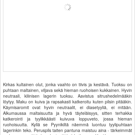
Kirkas kultainen olut, jonka vaahto on tiivis ja kestävä. Tuoksu on
puhtaan maltainen, viljava sekä hieman ruohoisen kukkainen. Hyvin
neutraali, kliinisen lagerin tuoksu. Aavistus sitrushedelmääkin
löytyy. Maku on kuiva ja rapsakasti katkeroitu kuten pilsin pitääkin.
Käymisaromit ovat hyvin neutraalit, ei diasetyyliä, ei mitään.
Alkumaussa maltaisuutta ja hyvä täyteläisyys, sitten terhakka
katkerointi ja tyylikkäästi kuivuva loppuveto, jossa hieman
ruohoisuutta. Kyllä se Pyynikiltä näemmä luontuu tyylipuhtaan
lagerinkin teko. Peruspils taiten pantuna maistuu aina - tärkeimmät