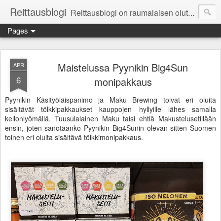
Reittausblogi
Reittausblogi on raumalaisen olutharrastajan blogi. Reittaus (rating) tarkoittaa asioiden arvioimista. Reittausblogissa paneudutaan panemisen lopputuotteisiin eli arvioidaan oluita, puolueettomasti.
Pages
Maistelussa Pyynikin Big4Sun
APR
6
monipakkaus
Pyynikin Käsityöläispanimo ja Maku Brewing toivat eri oluita
sisältävät tölkkipakkaukset kauppojen hyllyille lähes samalla
kellonlyömällä. Tuusulalainen Maku taisi ehtiä Makustelusetillään
ensin, joten sanotaanko Pyynikin Big4Sunin olevan sitten Suomen
toinen eri oluita sisältävä tölkkimonipakkaus.