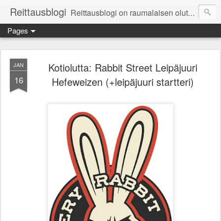
Reittausblogi
Reittausblogi on raumalaisen olutharrastajan blogi. Reittaus (rating) tarkoittaa asioiden arvioimista. Reittausblogissa paneudutaan panemisen lopputuotteisiin eli arvioidaan oluita, puolueettomasti.
Pages
Kotiolutta: Rabbit Street Leipäjuuri
JAN
16
Hefeweizen (+leipäjuuri startteri)