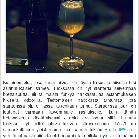
Keltainen olut, joka ilman hiivoja on täysin kirkas ja hiivoilla toki
asianmukaisen samea. Tuoksussa on nyt startteria selvempää
brettaisuutta, eli tallimaista funkya nahkasatulaa asianmukaisen
hikisellä odöörillä. Testomaisen hapokasta tuntumaa, jota
startterissa oli, ei tässä kuitenkaan tunnu. Startterissa juuri on
joutunut varmaan kovemmalle rasitukselle, kuin tämän
hefeweizenin käyttämisessä - ehkä ero johtuu siitä. Humala
tuoksuu nyt miltei pirskahtelevan sitrusmaisena. Tässä on
samankaltainen yleistuntuma kuin saman tekijän
Bretta IPAssa
-
vehnäolutmaisia piirteitä eli banaania tai neilikkaa yms. ei leipäjuuri