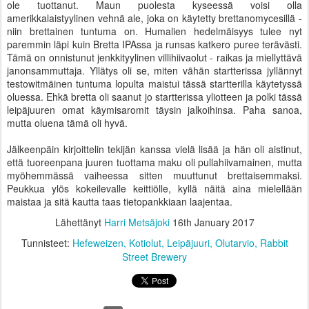
ole tuottanut. Maun puolesta kyseessä voisi olla
amerikkalaistyylinen vehnä ale, joka on käytetty brettanomycesillä -
niin brettainen tuntuma on. Humalien hedelmäisyys tulee nyt
paremmin läpi kuin Bretta IPAssa ja runsas katkero puree terävästi.
Tämä on onnistunut jenkkityylinen villihiivaolut - raikas ja miellyttävä
janonsammuttaja. Yllätys oli se, miten vähän startterissa jyllännyt
testowitmäinen tuntuma lopulta maistui tässä startterilla käytetyssä
oluessa. Ehkä bretta oli saanut jo startterissa yliotteen ja polki tässä
leipäjuuren omat käymisaromit täysin jalkoihinsa. Paha sanoa,
mutta oluena tämä oli hyvä.
Jälkeenpäin kirjoittelin tekijän kanssa vielä lisää ja hän oli aistinut,
että tuoreenpana juuren tuottama maku oli pullahiivamainen, mutta
myöhemmässä vaiheessa sitten muuttunut brettaisemmaksi.
Peukkua ylös kokeilevalle keittiölle, kyllä näitä aina mielellään
maistaa ja sitä kautta taas tietopankkiaan laajentaa.
Lähettänyt
Harri Metsäjoki
16th January 2017
Tunnisteet:
Hefeweizen
Kotiolut
Leipäjuuri
Olutarvio
Rabbit
Street Brewery