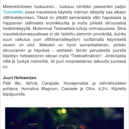
Mielenkiintoisen tuoksuinen... tuoksuu nimittäin jokseenkin paljon
Testowitille
, jossa mausteena käytetty männyn siitepöly saa aikaan
villihiivakäymisen. Tässä on pitkälti samanlaista villin hapokasta ja
happaman tallimaista aromikkuutta ja myös pirteää sitruunaista
hedelmäisyyttä. Molemmat Testowitistä tuttuja ominaisuuksia. Siinä
maustekokonaisuudessa ei ole taidettu aiemmin ymmärtää, kuinka
suuri vaikutus juuri villihiivan(siitepölyn) tuottamalla käymisellä
olueen on ollut. Makukin on hyvin samankaltainen, pirteän
sitruunainen ja hapokas - olettaisin tämän perusteella juurella
käytetyn hefeweizenin olevan myös "Testowitmäinen". Jonkinlaista
villiä ja funkyä meininkiä, eli juuri omanlaistansa taikuutta juuressa
on.
Juuri Hefeweizen
Pale Ale, Vehnä, Carapale, Hunajamallas ja vehnähiutaleet
pohjana. Humalina Magnum, Cascade ja Citra. 4,2%. Käytetty
leipäjuurella.