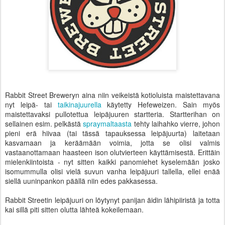
Rabbit Street Breweryn aina niin veikeistä kotioluista maistettavana
nyt leipä- tai
taikinajuurella
käytetty Hefeweizen. Sain myös
maistettavaksi pullotettua leipäjuuren startteria. Startterihan on
sellainen esim. pelkästä
spraymaltaasta
tehty laihahko vierre, johon
pieni erä hiivaa (tai tässä tapauksessa leipäjuurta) laitetaan
kasvamaan ja keräämään voimia, jotta se olisi valmis
vastaanottamaan haasteen ison olutvierteen käyttämisestä. Erittäin
mielenkiintoista - nyt sitten kaikki panomiehet kyselemään josko
isomummulla olisi vielä suvun vanha leipäjuuri tallella, ellei enää
siellä uuninpankon päällä niin edes pakkasessa.
Rabbit Streetin leipäjuuri on löytynyt panijan äidin lähipiiristä ja totta
kai sillä piti sitten olutta lähteä kokeilemaan.