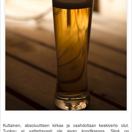
Kultainen, absoluuttisen kirkas ja vaahdoltaan keskiverto olut.
Tuoksu ei valitettavasti ole aivan kondiksessa. Siinä on