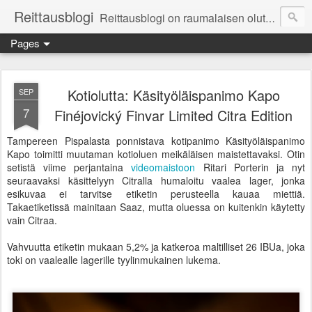
Reittausblogi
Reittausblogi on raumalaisen olutharrastajan blogi. Reittaus (rating) tarkoittaa asioiden arvioimista. Reittausblogissa paneudutaan panemisen lopputuotteisiin eli arvioidaan oluita, puolueettomasti.
Pages
Kotiolutta: Käsityöläispanimo Kapo
SEP
7
Finéjovický Finvar Limited Citra Edition
Tampereen Pispalasta ponnistava kotipanimo Käsityöläispanimo
Kapo toimitti muutaman kotioluen meikäläisen maistettavaksi. Otin
setistä viime perjantaina
videomaistoon
Ritari Porterin ja nyt
seuraavaksi käsittelyyn Citralla humaloitu vaalea lager, jonka
esikuvaa ei tarvitse etiketin perusteella kauaa miettiä.
Takaetiketissä mainitaan Saaz, mutta oluessa on kuitenkin käytetty
vain Citraa.
Vahvuutta etiketin mukaan 5,2% ja katkeroa maltilliset 26 IBUa, joka
toki on vaalealle lagerille tyylinmukainen lukema.