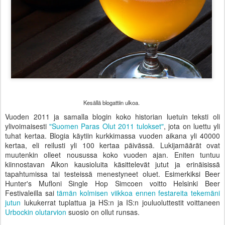
Kesällä blogattiin ulkoa.
Vuoden 2011 ja samalla blogin koko historian luetuin teksti oli
ylivoimaisesti
"Suomen Paras Olut 2011 tulokset"
, jota on luettu yli
tuhat kertaa. Blogia käytiin kurkkimassa vuoden aikana yli 40000
kertaa, eli reilusti yli 100 kertaa päivässä. Lukijamäärät ovat
muutenkin olleet nousussa koko vuoden ajan. Eniten tuntuu
kiinnostavan Alkon kausioluita käsittelevät jutut ja erinäisissä
tapahtumissa tai testeissä menestyneet oluet. Esimerkiksi Beer
Hunter's Mufloni Single Hop Simcoen voitto Helsinki Beer
Festivaleilla sai
tämän kolmisen viikkoa ennen festareita tekemäni
jutun
lukukerrat tuplattua ja HS:n ja IS:n jouluoluttestit voittaneen
Urbockin olutarvion
suosio on ollut runsas.