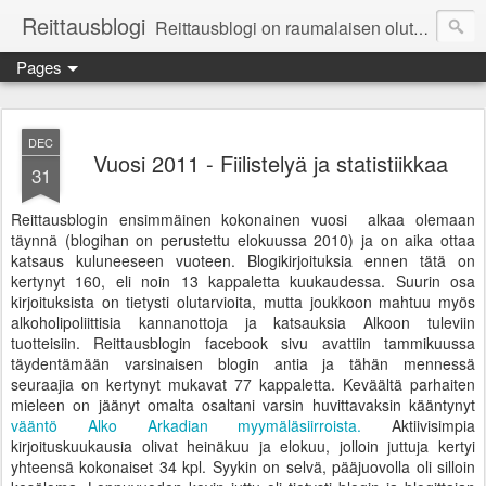
Reittausblogi
Reittausblogi on raumalaisen olutharrastajan blogi. Reittaus (rating) tarkoittaa asioiden arvioimista. Reittausblogissa paneudutaan panemisen lopputuotteisiin eli arvioidaan oluita, puolueettomasti.
Pages
DEC
Vuosi 2011 - Fiilistelyä ja statistiikkaa
31
Reittausblogin ensimmäinen kokonainen vuosi alkaa olemaan
täynnä (blogihan on perustettu elokuussa 2010) ja on aika ottaa
katsaus kuluneeseen vuoteen. Blogikirjoituksia ennen tätä on
kertynyt 160, eli noin 13 kappaletta kuukaudessa. Suurin osa
kirjoituksista on tietysti olutarvioita, mutta joukkoon mahtuu myös
alkoholipoliittisia kannanottoja ja katsauksia Alkoon tuleviin
tuotteisiin. Reittausblogin facebook sivu avattiin tammikuussa
täydentämään varsinaisen blogin antia ja tähän mennessä
seuraajia on kertynyt mukavat 77 kappaletta. Keväältä parhaiten
mieleen on jäänyt omalta osaltani varsin huvittavaksin kääntynyt
vääntö Alko Arkadian myymäläsiirroista.
Aktiivisimpia
kirjoituskuukausia olivat heinäkuu ja elokuu, jolloin juttuja kertyi
yhteensä kokonaiset 34 kpl. Syykin on selvä, pääjuovolla oli silloin