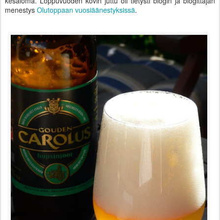
kesäloma. Loppuvuoden kovin juttu oli tietysti blogin ja blogittajan
menestys
Olutoppaan vuosiäänestyksissä
.