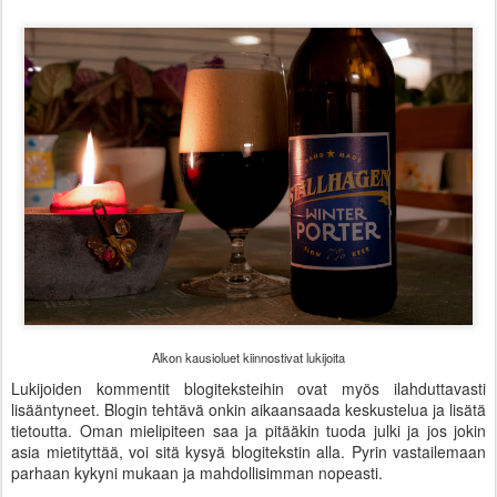
Alkon kausioluet kiinnostivat lukijoita
Lukijoiden kommentit blogiteksteihin ovat myös ilahduttavasti
lisääntyneet. Blogin tehtävä onkin aikaansaada keskustelua ja lisätä
tietoutta. Oman mielipiteen saa ja pitääkin tuoda julki ja jos jokin
asia mietityttää, voi sitä kysyä blogitekstin alla. Pyrin vastailemaan
parhaan kykyni mukaan ja mahdollisimman nopeasti.