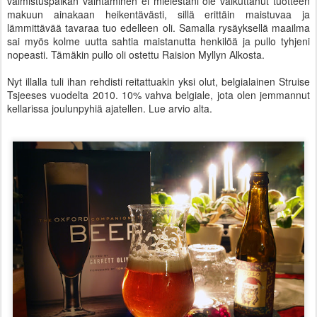
valmistuspaikan vaihtaminen ei mielestäni ole vaikuttanut tuotteen
makuun ainakaan heikentävästi, sillä erittäin maistuvaa ja
lämmittävää tavaraa tuo edelleen oli. Samalla rysäyksellä maailma
sai myös kolme uutta sahtia maistanutta henkilöä ja pullo tyhjeni
nopeasti. Tämäkin pullo oli ostettu Raision Myllyn Alkosta.
Nyt illalla tuli ihan rehdisti reitattuakin yksi olut, belgialainen Struise
Tsjeeses vuodelta 2010. 10% vahva belgiale, jota olen jemmannut
kellarissa joulunpyhiä ajatellen. Lue arvio alta.