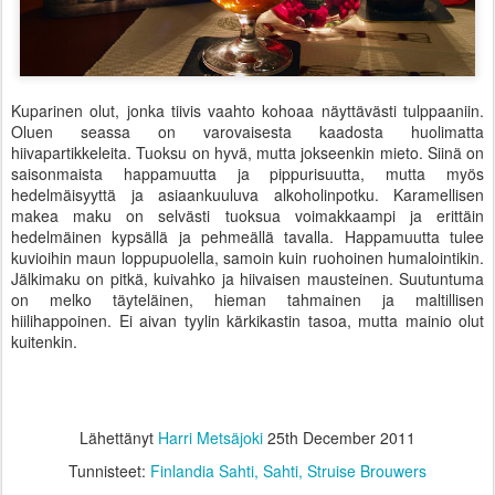
Kuparinen olut, jonka tiivis vaahto kohoaa näyttävästi tulppaaniin.
Oluen seassa on varovaisesta kaadosta huolimatta
hiivapartikkeleita. Tuoksu on hyvä, mutta jokseenkin mieto. Siinä on
saisonmaista happamuutta ja pippurisuutta, mutta myös
hedelmäisyyttä ja asiaankuuluva alkoholinpotku. Karamellisen
makea maku on selvästi tuoksua voimakkaampi ja erittäin
hedelmäinen kypsällä ja pehmeällä tavalla. Happamuutta tulee
kuvioihin maun loppupuolella, samoin kuin ruohoinen humalointikin.
Jälkimaku on pitkä, kuivahko ja hiivaisen mausteinen. Suutuntuma
on melko täyteläinen, hieman tahmainen ja maltillisen
hiilihappoinen. Ei aivan tyylin kärkikastin tasoa, mutta mainio olut
kuitenkin.
Lähettänyt
Harri Metsäjoki
25th December 2011
Tunnisteet:
Finlandia Sahti
Sahti
Struise Brouwers