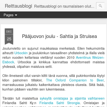
Reittausblogi
Reittausblogi on raumalaisen olutharrastajan blogi. Reittaus (rating) tarkoittaa asioiden arvioimista. Reittausblogissa paneudutaan panemisen lopputuotteisiin eli arvioidaan oluita, puolueettomasti.
Pages
DEC
Pääjuovon joulu - Sahtia ja Struisea
25
Joulunvietto on sujunut maukkaissa merkeissä. Eilen hekumointia
aiheutti
Urbockin
ja joulukinkun taivaallinen yhdistelmä ja illalla vielä
reilun vuoden kellarissa viettänyt vuoden 2010
Aventinus Weizen-
Eisbock
. Urbockia ja kinkkua kannattaa ehdottomasti maistaa
yhdessä, olipahan maistuva setti.
Olin ilmeisesti ollut varsin kiltti tänä vuonna, sillä pukinkontista löytyi
kilon painoinen tiiliskivi,
The Oxford Companion to Beer
,
marraskuussa julkaistu kaikenkattava yleisteos oluesta. Siitä lisää,
kunhan pääsen vauhtiin sen lukemisessa.
Tänään tuli maistettua
syksyllä omistajaa ja sijaintia vaihtaneen
Finlandia Sahti Ky:n
Finlandia Sahti Strongia
. Omistajan ja