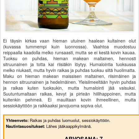
Ei täysin kirkas vaan hieman utuinen haalean kultainen olut
(kuvassa tummempi kuin luonnossa). Vaahtoa muodostuu
reippaalla kaadolla melko runsaasti, mutta se ei kestä kovin kauaa.
Tuoksu on puhdas, hieman makean maltainen, hennosti
sitruunainen ja totta kai riisiäkin löytyy. Humalointia tuoksussa
melko niukasti, mutta hyvin raikas ja puhdas tuoksu siitä huolimatta.
Maku on hieman makean maissisen maltainen, riisimäinen ja
hennon sitruunainen ja hedelmäinen. Yleisilmeeltään hyvin puhdas
ja raikas kuten tuoksukin, mutta humalointi jää vaisuksi.
Suutuntumaltaan raikas, kevyt ja pirteän hiilihappoinen, mutta
kuitenkin pehmeä. Ei mauiltaan kovin ihmeellinen, mutta
sessiokäyttöön ja raikkaaksi janojuoma sopiva olut.
Yhteenveto:
Raikas ja puhdas luomuolut, sessiokäyttöön.
Nautintasuositukset:
Lähes jääkaappikylmänä.
ARVOSANA: 7