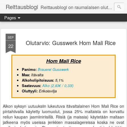
Reittausblogi
Reittausblogi on raumalaisen olutharrastajan blogi. Reittaus (rating) tarkoittaa asioiden arvioimista. Reittausblogissa paneudutaan panemisen lopputuotteisiin eli arvioidaan oluita, puolueettomasti.
Pages
SEP
Olutarvio: Gusswerk Hom Mali Rice
22
Hom Mali Rice
Panimo:
Brauerei Gusswerk
Maa:
Itävalta
Alkoholipitoisuus:
5
,1%
Saatavuus:
Alko (2,83€ / 0,33l)
Oluttyyli:
Erikoisvilja
Alkon syksyn uutuuksiin lukeutuva itävaltalainen Hom Mali Rice on
pintahiivalla käytetty luomuolut, jossa 25% maltaista on korvattu
reilun kaupan jasmiiniriisillä. Riisiä (ja maissia) käytetään maltaan
jatkeena myös useissa jenkkien massalagereissa koska ne ovat