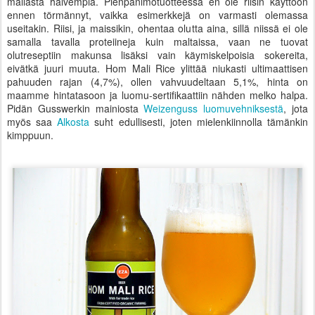
mallasta halvempia. Pienpanimotuotteessa en ole riisin käyttöön
ennen törmännyt, vaikka esimerkkejä on varmasti olemassa
useitakin. Riisi, ja maissikin, ohentaa olutta aina, sillä niissä ei ole
samalla tavalla proteiineja kuin maltaissa, vaan ne tuovat
olutreseptiin makunsa lisäksi vain käymiskelpoisia sokereita,
eivätkä juuri muuta. Hom Mali Rice ylittää niukasti ultimaattisen
pahuuden rajan (4,7%), ollen vahvuudeltaan 5,1%, hinta on
maamme hintatasoon ja luomu-sertifikaattiin nähden melko halpa.
Pidän Gusswerkin mainiosta
Weizenguss luomuvehniksestä
, jota
myös saa
Alkosta
suht edullisesti, joten mielenkiinnolla tämänkin
kimppuun.