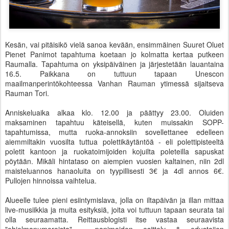
Kesän, vai pitäisikö vielä sanoa kevään, ensimmäinen Suuret Oluet
Pienet Panimot tapahtuma koetaan jo kolmatta kertaa putkeen
Raumalla. Tapahtuma on yksipäiväinen ja järjestetään lauantaina
16.5. Paikkana on tuttuun tapaan Unescon
maailmanperintökohteessa Vanhan Rauman ytimessä sijaitseva
Rauman Tori.
Anniskeluaika alkaa klo. 12.00 ja päättyy 23.00. Oluiden
maksaminen tapahtuu käteisellä, kuten muissakin SOPP-
tapahtumissa, mutta ruoka-annoksiin sovellettanee edelleen
aiemmiltakin vuosilta tuttua polettikäytäntöä - eli polettipisteeltä
poletit kantoon ja ruokatoimijoiden kojuilta poleteilla sapuskat
pöytään. Mikäli hintataso on aiempien vuosien kaltainen, niin 2dl
maisteluannos hanaoluita on tyypillisesti 3€ ja 4dl annos 6€.
Pullojen hinnoissa vaihtelua.
Alueelle tulee pieni esiintymislava, jolla on iltapäivän ja illan mittaa
live-musiikkia ja muita esityksiä, joita voi tuttuun tapaan seurata tai
olla seuraamatta. Reittausblogisti itse vastaa seuraavista