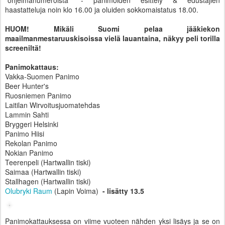
"ohjelmanumeroista" - panimoiden esittely & edustajien
haastatteluja noin klo 16.00 ja oluiden sokkomaistatus 18.00.
HUOM! Mikäli Suomi pelaa jääkiekon
maailmanmestaruuskisoissa vielä lauantaina, näkyy peli torilla
screeniltä!
Panimokattaus:
Vakka-Suomen Panimo
Beer Hunter's
Ruosniemen Panimo
Laitilan Wirvoitusjuomatehdas
Lammin Sahti
Bryggeri Helsinki
Panimo Hiisi
Rekolan Panimo
Nokian Panimo
Teerenpeli (Hartwallin tiski)
Saimaa (Hartwallin tiski)
Stallhagen (Hartwallin tiski)
Olubryki Raum
(Lapin Voima)
- lisätty 13.5
Panimokattauksessa on viime vuoteen nähden yksi lisäys ja se on