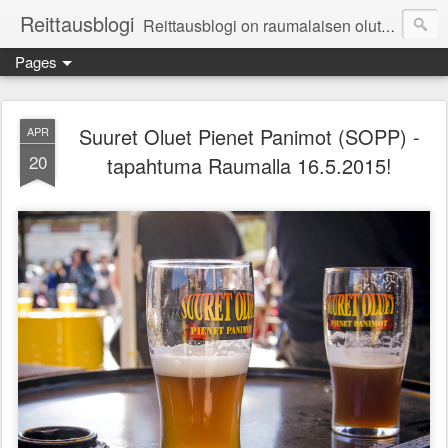
Reittausblogi
Reittausblogi on raumalaisen olutharrastajan blogi. Reittaus (rating) tarkoittaa asioiden arvioimista. Reittausblogissa paneudutaan panemisen lopputuotteisiin eli arvioidaan oluita, puolueettomasti.
Pages
Suuret Oluet Pienet Panimot (SOPP) -
APR
20
tapahtuma Raumalla 16.5.2015!