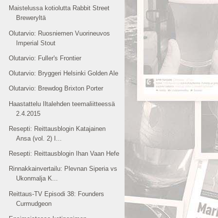
Maistelussa kotiolutta Rabbit Street
Breweryltä
Olutarvio: Ruosniemen Vuorineuvos
Imperial Stout
Olutarvio: Fuller's Frontier
Olutarvio: Bryggeri Helsinki Golden Ale
Olutarvio: Brewdog Brixton Porter
Haastattelu Iltalehden teemaliitteessä
2.4.2015
Resepti: Reittausblogin Katajainen
Ansa (vol. 2) I...
Resepti: Reittausblogin Ihan Vaan Hefe
Rinnakkainvertailu: Plevnan Siperia vs
Ukonmalja K...
Reittaus-TV Episodi 38: Founders
Curmudgeon