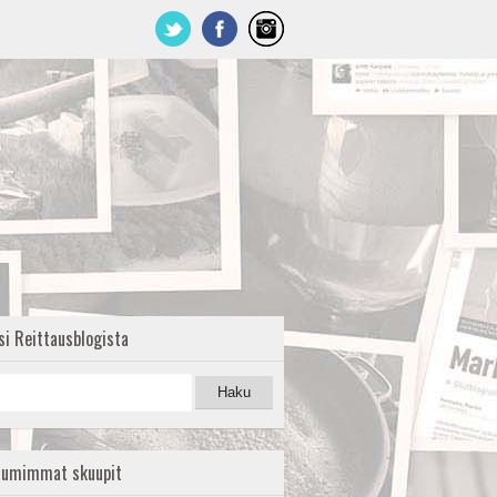
si Reittausblogista
uumimmat skuupit