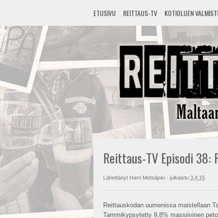
ETUSIVU
REITTAUS-TV
KOTIOLUEN VALMIS
Reittaus-TV Episodi 38:
Lähettänyt
Harri Metsäjoki
- julkaistu
3.4.15
Reittauskodan uumenissa maistellaan Ta
Tammikypsytetty 9,8% massiivinen peto