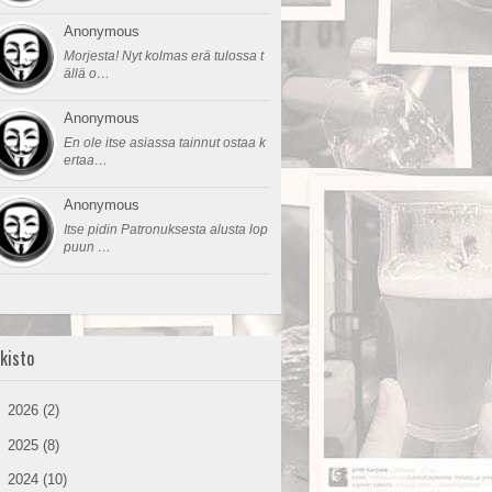
Anonymous
Morjesta! Nyt kolmas erä tulossa t
ällä o…
Anonymous
En ole itse asiassa tainnut ostaa k
ertaa…
Anonymous
Itse pidin Patronuksesta alusta lop
puun …
kisto
►
2026
(2)
►
2025
(8)
►
2024
(10)