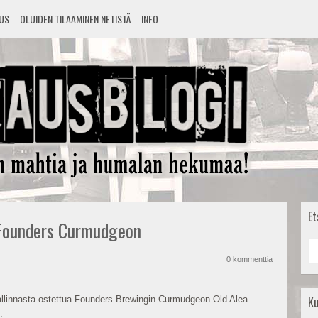
TUS
OLUIDEN TILAAMINEN NETISTÄ
INFO
Et
 Founders Curmudgeon
0 kommenttia
llinnasta ostettua Founders Brewingin Curmudgeon Old Alea.
K
.