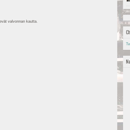
vät valvonnan kautta.
Ch
Tw
Na