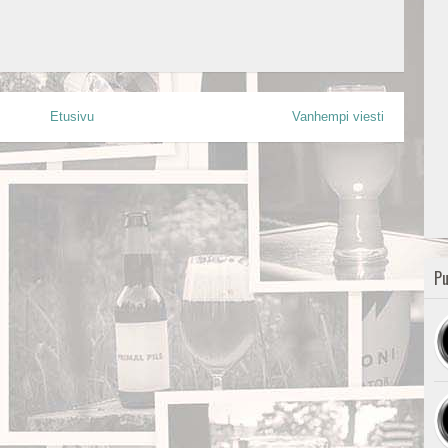
Etusivu
Vanhempi viesti
Pu