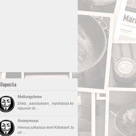
llopostia
Mellungsbrew
Ehkä _aavistuksen_ myöhässä ko
mpuroin bl…
Anonymous
Hienoa julkaisua teet! Kiitokset! Ju
uri …