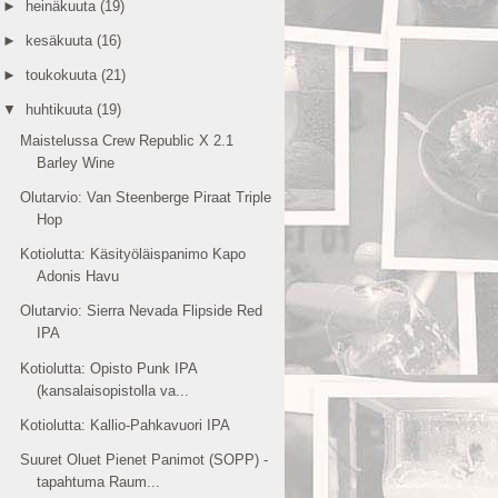
►
heinäkuuta
(19)
►
kesäkuuta
(16)
►
toukokuuta
(21)
▼
huhtikuuta
(19)
Maistelussa Crew Republic X 2.1
Barley Wine
Olutarvio: Van Steenberge Piraat Triple
Hop
Kotiolutta: Käsityöläispanimo Kapo
Adonis Havu
Olutarvio: Sierra Nevada Flipside Red
IPA
Kotiolutta: Opisto Punk IPA
(kansalaisopistolla va...
Kotiolutta: Kallio-Pahkavuori IPA
Suuret Oluet Pienet Panimot (SOPP) -
tapahtuma Raum...