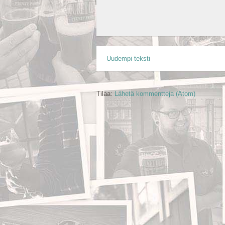
Uudempi teksti
Tilaa:
Lähetä kommentteja (Atom)