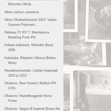
München Oktob...
Alkon syksyn uutuuksia
Alkon Oktoberfestoluet 2013: Vakka-
Suomen Prykmest...
Reittaus-TV EP 7: Maistelussa
BrewDog Punk IPA
Kellarin kätköistä: Mikkeller Black
2009
Kotiolutta: Rööperin Väkevä (Barley
Wine)
Rinnakkainvertailu: Laitilan Imperiaali
2010 ja 2013
Olutarvio: Beer Hunter's Mufloni IPA
4,5%
Olutarvio: Haandbryggeriet Norse
Porter
Olutarvio: Nøgne Ø Imperial Brown Ale