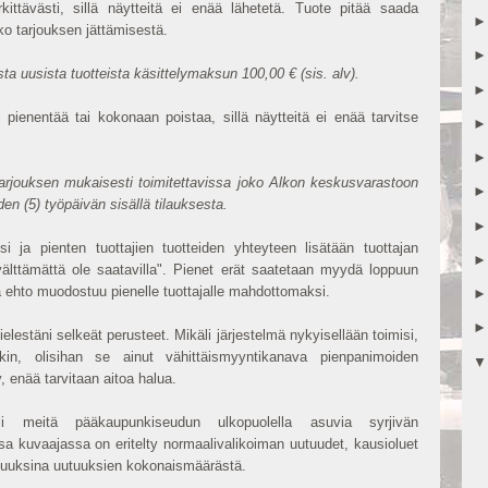
ittävästi, sillä näytteitä ei enää lähetetä. Tuote pitää saada
vko tarjouksen jättämisestä.
sta uusista tuotteista käsittelymaksun 100,00 € (sis. alv).
pienentää tai kokonaan poistaa, sillä näytteitä ei enää tarvitse
 tarjouksen mukaisesti toimitettavissa joko Alkon keskusvarastoon
en (5) työpäivän sisällä tilauksesta.
 ja pienten tuottajien tuotteiden yhteyteen lisätään tuottajan
välttämättä ole saatavilla". Pienet erät saatetaan myydä loppuun
eä ehto muodostuu pienelle tuottajalle mahdottomaksi.
elestäni selkeät perusteet. Mikäli järjestelmä nykyisellään toimisi,
nkin, olisihan se ainut vähittäismyyntikanava pienpanimoiden
, enää tarvitaan aitoa halua.
li meitä pääkaupunkiseudun ulkopuolella asuvia syrjivän
sa kuvaajassa on eritelty normaalivalikoiman uutuudet, kausioluet
osuuksina uutuuksien kokonaismäärästä.