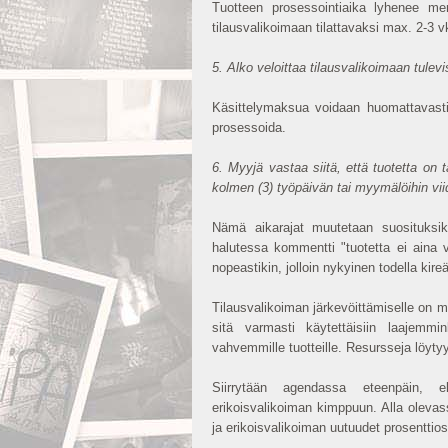
Tuotteen prosessointiaika lyhenee merk
tilausvalikoimaan tilattavaksi max. 2-3 
5. Alko veloittaa tilausvalikoimaan tulevi
Käsittelymaksua voidaan huomattavasti 
prosessoida.
6. Myyjä vastaa siitä, että tuotetta on
kolmen (3) työpäivän tai myymälöihin viid
Nämä aikarajat muutetaan suosituksiksi
halutessa kommentti "tuotetta ei aina 
nopeastikin, jolloin nykyinen todella kir
Tilausvalikoiman järkevöittämiselle on mi
sitä varmasti käytettäisiin laajemmi
vahvemmille tuotteille. Resursseja löytyy
Siirrytään agendassa eteenpäin, e
erikoisvalikoiman kimppuun. Alla olevas
ja erikoisvalikoiman uutuudet prosentti