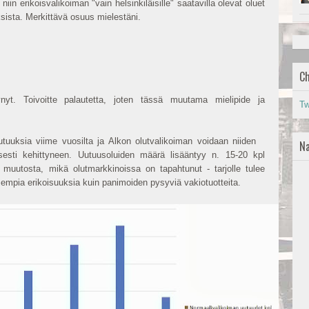
iin erikoisvalikoiman "vain helsinkiläisille" saatavilla olevat oluet
sista. Merkittävä osuus mielestäni.
Ch
ynyt. Toivoitte palautetta, joten tässä muutama mielipide ja
Tw
utuuksia viime vuosilta ja Alkon olutvalikoiman voidaan niiden
Na
esti kehittyneen. Uutuusoluiden määrä lisääntyy n. 15-20 kpl
 muutosta, mikä olutmarkkinoissa on tapahtunut - tarjolle tulee
sempia erikoisuuksia kuin panimoiden pysyviä vakiotuotteita.