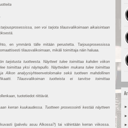
uotteita
.
tarjousprosessissa, sen voi tarjota tilausvalikoimaan aikaisintaan
öksestä.
hto, en ymmärrä tälle mitään perustetta. Tarjousprosessissa
tomaattisesti tilausvalikoimaan, mikäli toimittaja näin haluaa.
ön tarjotusta tuotteesta. Näytteet tulee toimittaa kahden viikon
ulee toimittaa yksi näytepullo. Näytteiden mukana tulee toimittaa
us ja Alkon analyysiyhteenvetolomake sekä tuotteen mahdollinen
fikaatti.
Tilausvalikoiman tuotteista ei tarvitse toimittaa
Ar
llenkaan, tuotetiedot riittävät.
oimaan kerran kuukaudessa. Tuotteen prosessointi kestää näytteen
tkuvasti (palvelu asuu Alkossa?) tai vähintään kerran viikossa.