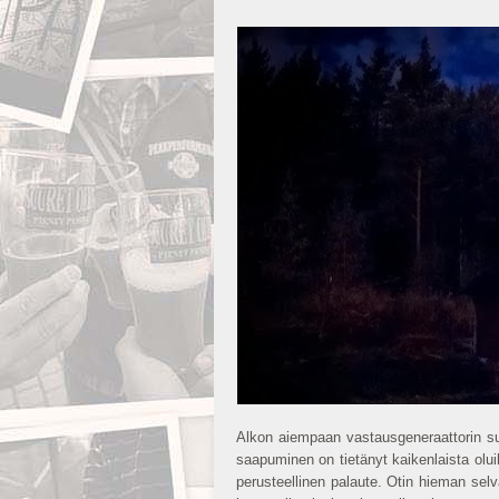
Alkon aiempaan vastausgeneraattorin 
saapuminen on tietänyt kaikenlaista oluih
perusteellinen palaute. Otin hieman sel