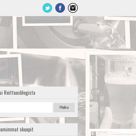
si Reittausblogista
uumimmat skuupit