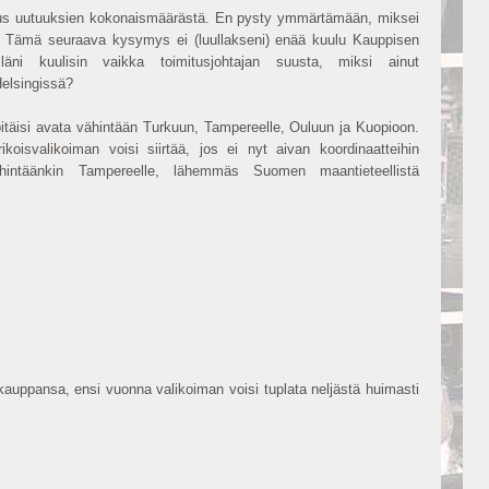
uus uutuuksien kokonaismäärästä. En pysty ymmärtämään, miksei
le. Tämä seuraava kysymys ei (luullakseni) enää kuulu Kauppisen
läni kuulisin vaikka toimitusjohtajan suusta, miksi ainut
elsingissä?
itäisi avata vähintään Turkuun, Tampereelle, Ouluun ja Kuopioon.
ikoisvalikoiman voisi siirtää, jos ei nyt aivan koordinaatteihin
ähintäänkin Tampereelle, lähemmäs Suomen maantieteellistä
kauppansa, ensi vuonna valikoiman voisi tuplata neljästä huimasti