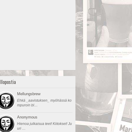
llopostia
Mellungsbrew
Ehkä _aavistuksen_ myöhässä ko
mpuroin bl…
Anonymous
Hienoa julkaisua teet! Kiitokset! Ju
uri …