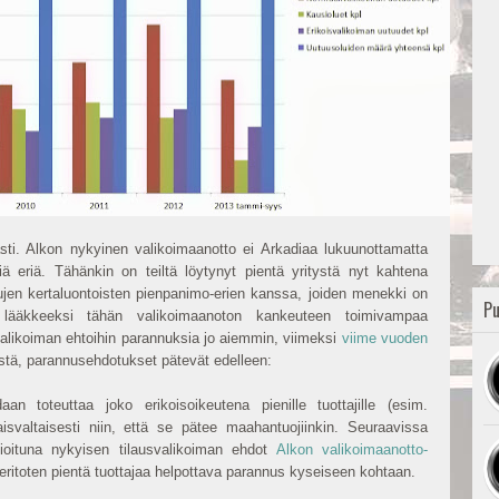
sti. Alkon nykyinen valikoimaanotto ei Arkadiaa lukuunottamatta
iä eriä. Tähänkin on teiltä löytynyt pientä yritystä nyt kahtena
ujen kertaluontoisten pienpanimo-erien kanssa, joiden menekki on
Pu
n lääkkeeksi tähän valikoimaanoton kankeuteen toimivampaa
valikoiman ehtoihin parannuksia jo aiemmin, viimeksi
viime vuoden
tistä, parannusehdotukset pätevät edelleen:
aan toteuttaa joko erikoisoikeutena pienille tuottajille (esim.
aisvaltaisesti niin, että se pätee maahantuojiinkin. Seuraavissa
oituna nykyisen tilausvalikoiman ehdot
Alkon valikoimaanotto-
y eritoten pientä tuottajaa helpottava parannus kyseiseen kohtaan.