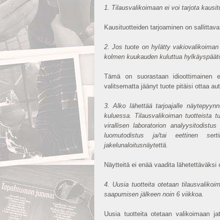
1. Tilausvalikoimaan ei voi tarjota kausit
Kausituotteiden tarjoaminen on sallittava
2. Jos tuote on hylätty vakiovalikoiman 
kolmen kuukauden kuluttua hylkäyspäät
Tämä on suorastaan idioottimainen e
valitsematta jäänyt tuote pitäisi ottaa au
3. Alko lähettää tarjoajalle näytepyynn
kuluessa. Tilausvalikoiman tuotteista t
virallisen laboratorion analyysitodist
luomutodistus ja/tai eettinen serti
jakelunaloitusnäytettä.
Näytteitä ei enää vaadita lähetettäväksi o
4. Uusia tuotteita otetaan tilausvalik
saapumisen jälkeen noin 6 viikkoa.
Uusia tuotteita otetaan valikoimaan ja