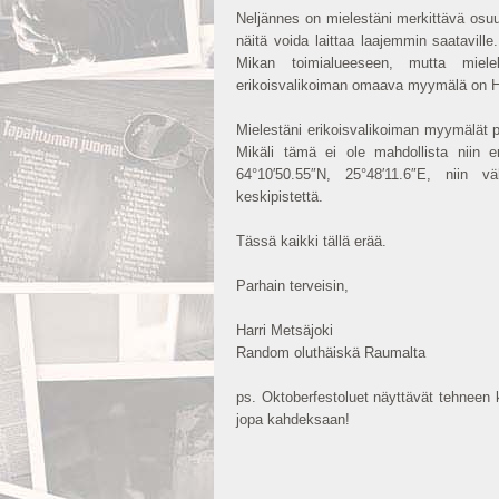
Neljännes on mielestäni merkittävä os
näitä voida laittaa laajemmin saatavil
Mikan toimialueeseen, mutta mielel
erikoisvalikoiman omaava myymälä on H
Mielestäni erikoisvalikoiman myymälät p
Mikäli tämä ei ole mahdollista niin er
64°10′50.55″N, 25°48′11.6″E, niin v
keskipistettä.
Tässä kaikki tällä erää.
Parhain terveisin,
Harri Metsäjoki
Random oluthäiskä Raumalta
ps. Oktoberfestoluet näyttävät tehneen 
jopa kahdeksaan!