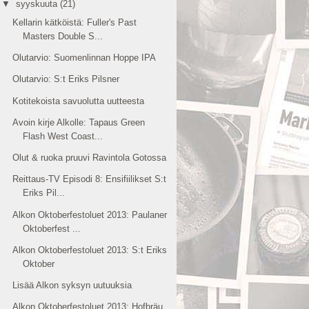
▼
syyskuuta
(21)
Kellarin kätköistä: Fuller's Past
Masters Double S...
Olutarvio: Suomenlinnan Hoppe IPA
Olutarvio: S:t Eriks Pilsner
Kotitekoista savuolutta uutteesta
Avoin kirje Alkolle: Tapaus Green
Flash West Coast...
Olut & ruoka pruuvi Ravintola Gotossa
Reittaus-TV Episodi 8: Ensifiilikset S:t
Eriks Pil...
Alkon Oktoberfestoluet 2013: Paulaner
Oktoberfest ...
Alkon Oktoberfestoluet 2013: S:t Eriks
Oktober
Lisää Alkon syksyn uutuuksia
Alkon Oktoberfestoluet 2013: Hofbräu