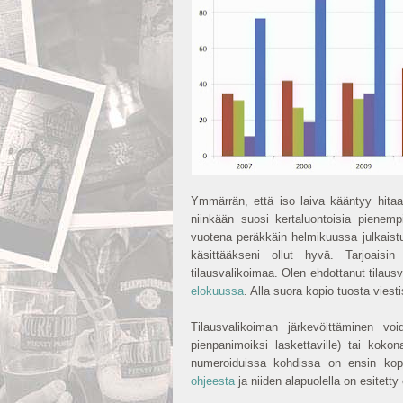
Ymmärrän, että iso laiva kääntyy hitaa
niinkään suosi kertaluontoisia pienemp
vuotena peräkkäin helmikuussa julkaist
käsittääkseni ollut hyvä. Tarjoaisi
tilausvalikoimaa. Olen ehdottanut tilaus
elokuussa
. Alla suora kopio tuosta vies
Tilausvalikoiman järkevöittäminen void
pienpanimoiksi laskettaville) tai kokon
numeroiduissa kohdissa on ensin kopi
ohjeesta
ja niiden alapuolella on esitett