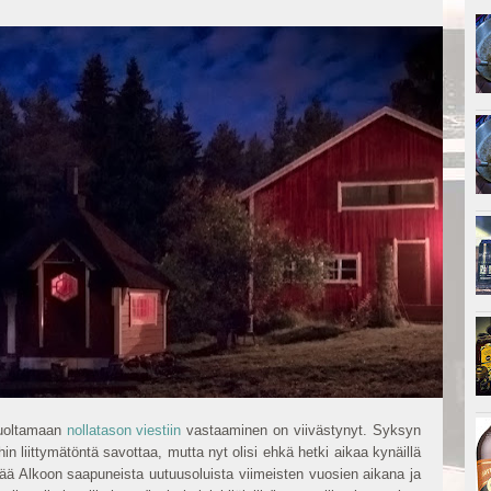
suoltamaan
nollatason viestiin
vastaaminen on viivästynyt. Syksyn
in liittymätöntä savottaa, mutta nyt olisi ehkä hetki aikaa kynäillä
vää Alkoon saapuneista uutuusoluista viimeisten vuosien aikana ja