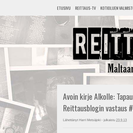
ETUSIVU
REITTAUS-TV
KOTIOLUEN VALMIS
Avoin kirje Alkolle: Tapa
Reittausblogin vastaus 
Lähettänyt
Harri Metsäjoki
- julkaistu
23.9.13