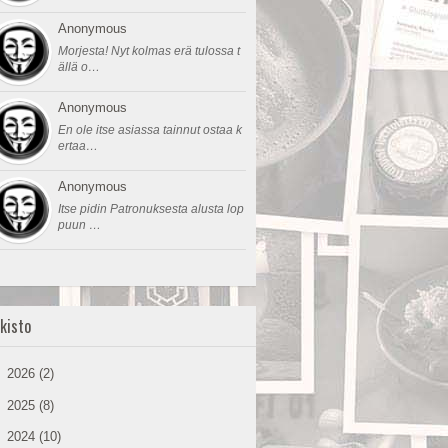
Anonymous
Morjesta! Nyt kolmas erä tulossa t
ällä o…
Anonymous
En ole itse asiassa tainnut ostaa k
ertaa…
Anonymous
Itse pidin Patronuksesta alusta lop
puun …
kisto
►
2026
(2)
►
2025
(8)
►
2024
(10)