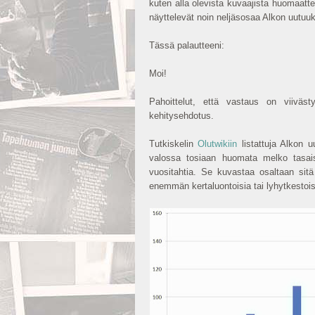
kuten alla olevista kuvaajista huomaatte n
näyttelevät noin neljäsosaa Alkon uutuuk
Tässä palautteeni:
Moi!
Pahoittelut, että vastaus on viiväst
kehitysehdotus.
Tutkiskelin
Olutwikiin
listattuja Alkon u
valossa tosiaan huomata melko tasais
vuositahtia. Se kuvastaa osaltaan sitä
enemmän kertaluontoisia tai lyhytkestoi