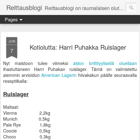
Reittausblogi
Reittausblogi on raumalaisen olutharrastajan blogi. Reittaus (rating) tarkoittaa asioiden arvioimista. Reittausblogissa paneudutaan panemisen lopputuotteisiin eli arvioidaan oluita, puolueettomasti.
Pages
JUN
Kotiolutta: Harri Puhakka Ruislager
7
Nyt maistoon tulee viimeksi
aidon brittityylisellä oluellaan
ihastuttaneen Harri Puhakan ruislager. Tämä on valmistettu
aiemmin arvioidun
American Lagerin
hiivakakun päälle seuraavalla
reseptiikalla:
Ruislager
Maltaat:
Vienna 2,2kg
Munich 0,5kg
Pale Rye 1,8kg
Coocie 0,5kg
Choco 0,3kg