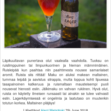
Läpikuultavan punertava olut vaalealla vaahdolla. Tuoksu on
ruislimppuinen tai limpunkuorinen ja hieman mämmimäinen.
Ruisleipää kun paahtaa niin paahtimesta nousee samanlaiset
aromit. Ruista siis riittää! Maku on aluksi makean maltainen,
tummaa leipää ja aavistus siirappia, mutta loppua kohti lipuessa
tasapainoinen katkeruus ja ruismaltaan mausteisempi puoli
nousevat hienosti esiin. Jälkimaku on vahvan rukiinen. Hyvä olut,
ruista on käytetty ilmeisen runsaasti tai ainakin se tulee vahvasti
esiin. Lagerkäymisessä ei ongelmia ja laatutaso on muutenkin
totutun korkea. Maltainen pläjäys!
Lähettänyt
Harri Metsäjoki
7th June 2018