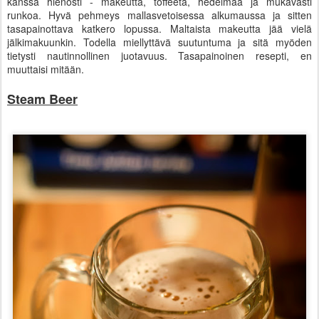
kanssa hienosti - makeutta, toffeeta, hedelmää ja mukavasti
runkoa. Hyvä pehmeys mallasvetoisessa alkumaussa ja sitten
tasapainottava katkero lopussa. Maltaista makeutta jää vielä
jälkimakuunkin. Todella miellyttävä suutuntuma ja sitä myöden
tietysti nautinnollinen juotavuus. Tasapainoinen resepti, en
muuttaisi mitään.
Steam Beer