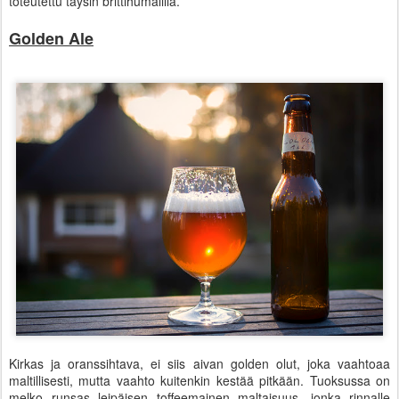
toteutettu täysin brittihumalilla.
Golden Ale
Kirkas ja oranssihtava, ei siis aivan golden olut, joka vaahtoaa
maltillisesti, mutta vaahto kuitenkin kestää pitkään. Tuoksussa on
melko runsas leipäisen toffeemainen maltaisuus, jonka rinnalle