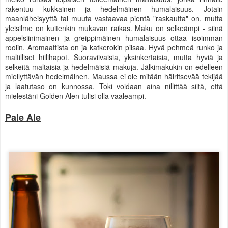
rakentuu kukkainen ja hedelmäinen humalaisuus. Jotain
maanläheisyyttä tai muuta vastaavaa pientä "raskautta" on, mutta
yleisilme on kuitenkin mukavan raikas. Maku on selkeämpi - siinä
appelsiinimainen ja greippimäinen humalaisuus ottaa isoimman
roolin. Aromaattista on ja katkerokin piisaa. Hyvä pehmeä runko ja
maltilliset hiilihapot. Suoraviivaisia, yksinkertaisia, mutta hyviä ja
selkeitä maltaisia ja hedelmäisiä makuja. Jälkimakukin on edelleen
miellyttävän hedelmäinen. Maussa ei ole mitään häiritsevää tekijää
ja laatutaso on kunnossa. Toki voidaan aina nillittää siitä, että
mielestäni Golden Alen tulisi olla vaaleampi.
Pale Ale