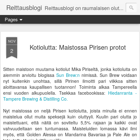
Reittausblogi
Reittausblogi on raumalaisen olutharrastajan blogi. Reittaus (rating) tarkoittaa asioiden arvioimista. Reittausblogissa paneudutaan panemisen lopputuotteisiin eli arvioidaan oluita, puolueettomasti.
Pages
NOV
Kotiolutta: Maistossa Pirisen protot
2
Sitten maistoon muutama kotiolut Mika Piriseltä, jonka kotioluita on
aiemmin arvioitu blogissa
Sun Brew:n
nimissä. Sun Brew voidaan
nyt kuitenkin unohtaa, sillä Pirinen ilmoitti pari viikkoa sitten
aloittavansa kaupallisen tuotannon! Toiminta alkaa Tampereella
ensi vuoden alkupuolella. Tsekkaa facebookissa:
Hiedanranta -
Tampere Brewing & Distilling Co.
Nyt maistossa on neljä Pirisen kotiolutta, joista minulla ei ennen
maistelua ollut muita speksejä kuin oluttyyli. Kuulin pari olutta jo
maistettuani, että näitä on soviteltu 5,5% rajaan ja kaikki ovat
vahvuudeltaan sen tuntumassa. Maisteluiden lomassa kävi ilmi
myös, että Golden Alessa on Mandarina Bavariaa ja Pale Ale on