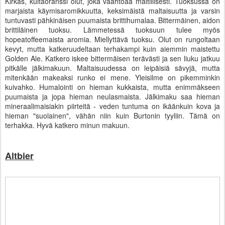
Kirkas, kultaoranssi olut, joka vaahtoaa maltillisesti. Tuoksussa on
marjaista käymisaromikkuutta, keksimäistä maltaisuutta ja varsin
tuntuvasti pähkinäisen puumaista brittihumalaa. Bittermäinen, aidon
brittiläinen tuoksu. Lämmetessä tuoksuun tulee myös
hopeatoffeemaista aromia. Miellyttävä tuoksu. Olut on rungoltaan
kevyt, mutta katkeruudeltaan terhakampi kuin aiemmin maistettu
Golden Ale. Katkero iskee bittermäisen terävästi ja sen liuku jatkuu
pitkälle jälkimakuun. Maltaisuudessa on leipäisiä sävyjä, mutta
mitenkään makeaksi runko ei mene. Yleisilme on pikemminkin
kuivahko. Humalointi on hieman kukkaista, mutta enimmäkseen
puumaista ja jopa hieman neulasmaista. Jälkimaku saa hieman
mineraalimaisiakin piirteitä - veden tuntuma on ikäänkuin kova ja
hieman "suolainen", vähän niin kuin Burtonin tyyliin. Tämä on
terhakka. Hyvä katkero minun makuun.
Altbier