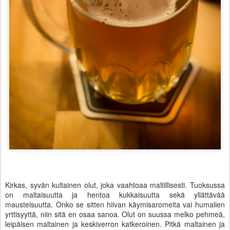
Kirkas, syvän kultainen olut, joka vaahtoaa maltillisesti. Tuoksussa
on maltaisuutta ja hentoa kukkaisuutta sekä yllättävää
mausteisuutta. Onko se sitten hiivan käymisaromeita vai humalien
yrttisyyttä, niin sitä en osaa sanoa. Olut on suussa melko pehmeä,
leipäisen maltainen ja keskiverron katkeroinen. Pitkä maltainen ja