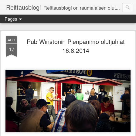
Reittausblogi
Reittausblogi on raumalaisen olutharrastajan blogi. Reittaus (rating) tarkoittaa asioiden arvioimista. Reittausblogissa paneudutaan panemisen lopputuotteisiin eli arvioidaan oluita, puolueettomasti.
Pages
Pub Winstonin Pienpanimo olutjuhlat
AUG
17
16.8.2014