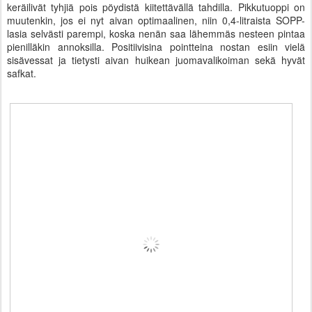
keräilivät tyhjiä pois pöydistä kiitettävällä tahdilla. Pikkutuoppi on
muutenkin, jos ei nyt aivan optimaalinen, niin 0,4-litraista SOPP-
lasia selvästi parempi, koska nenän saa lähemmäs nesteen pintaa
pienilläkin annoksilla. Positiivisina pointteina nostan esiin vielä
sisävessat ja tietysti aivan huikean juomavalikoiman sekä hyvät
safkat.