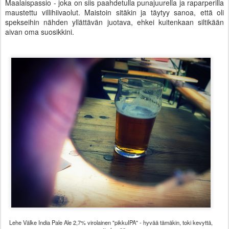
Maalaispassio - joka on siis paahdetulla punajuurella ja raparperilla
maustettu villihiivaolut. Maistoin sitäkin ja täytyy sanoa, että oli
spekseihin nähden yllättävän juotava, ehkei kuitenkaan siltikään
aivan oma suosikkini.
Lehe Välke India Pale Ale 2,7% virolainen "pikkuIPA" - hyvää tämäkin, toki kevyttä,