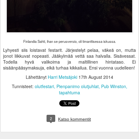
Finlandia Sahti, ihan se perusversio, oli timanttisessa iskussa.
Lyhyesti siis loistavat festarit. Järjestelyt pelaa, väkeä on, mutta
jonot liikkuvat nopeasti. Jääkylmää vettä saa halvalla. Sisävessat.
Todella hyvä valikoima ja maltillinen hintataso. Ei
sisäänpääsymaksuja, eikä turhaa kikkailua. Ensi vuonna uudelleen!
Lähettänyt
Harri Metsäjoki
17th August 2014
Tunnisteet:
olutfestari
Pienpanimo olutjuhlat
Pub Winston
tapahtuma
2
Katso kommentit