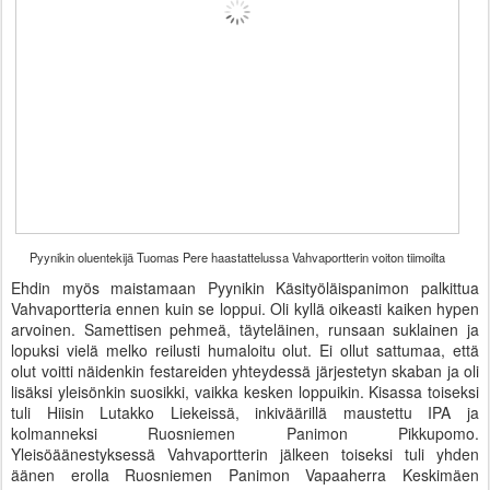
Pyynikin oluentekijä Tuomas Pere haastattelussa Vahvaportterin voiton tiimoilta
Ehdin myös maistamaan Pyynikin Käsityöläispanimon palkittua
Vahvaportteria ennen kuin se loppui. Oli kyllä oikeasti kaiken hypen
arvoinen. Samettisen pehmeä, täyteläinen, runsaan suklainen ja
lopuksi vielä melko reilusti humaloitu olut. Ei ollut sattumaa, että
olut voitti näidenkin festareiden yhteydessä järjestetyn skaban ja oli
lisäksi yleisönkin suosikki, vaikka kesken loppuikin. Kisassa toiseksi
tuli Hiisin Lutakko Liekeissä, inkiväärillä maustettu IPA ja
kolmanneksi Ruosniemen Panimon Pikkupomo.
Yleisöäänestyksessä Vahvaportterin jälkeen toiseksi tuli yhden
äänen erolla Ruosniemen Panimon Vapaaherra Keskimäen