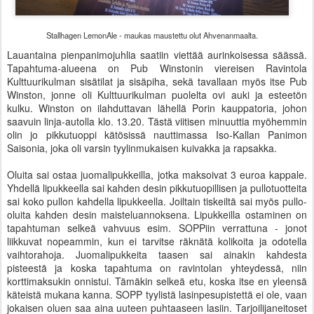
Stallhagen LemonAle - maukas maustettu olut Ahvenanmaalta.
Lauantaina pienpanimojuhlia saatiin viettää aurinkoisessa säässä.
Tapahtuma-alueena on Pub Winstonin viereisen Ravintola
Kulttuurikulman sisätilat ja sisäpiha, sekä tavallaan myös itse Pub
Winston, jonne oli Kulttuurikulman puolelta ovi auki ja esteetön
kulku. Winston on ilahduttavan lähellä Porin kauppatoria, johon
saavuin linja-autolla klo. 13.20. Tästä viitisen minuuttia myöhemmin
olin jo pikkutuoppi kätösissä nauttimassa Iso-Kallan Panimon
Saisonia, joka oli varsin tyylinmukaisen kuivakka ja rapsakka.
Oluita sai ostaa juomalipukkeilla, jotka maksoivat 3 euroa kappale.
Yhdellä lipukkeella sai kahden desin pikkutuopillisen ja pullotuotteita
sai koko pullon kahdella lipukkeella. Joiltain tiskeiltä sai myös pullo-
oluita kahden desin maisteluannoksena. Lipukkeilla ostaminen on
tapahtuman selkeä vahvuus esim. SOPPiin verrattuna - jonot
liikkuvat nopeammin, kun ei tarvitse räknätä kolikoita ja odotella
vaihtorahoja. Juomalipukkeita taasen sai ainakin kahdesta
pisteestä ja koska tapahtuma on ravintolan yhteydessä, niin
korttimaksukin onnistui. Tämäkin selkeä etu, koska itse en yleensä
käteistä mukana kanna. SOPP tyylistä lasinpesupistettä ei ole, vaan
jokaisen oluen saa aina uuteen puhtaaseen lasiin. Tarjoilijaneitoset