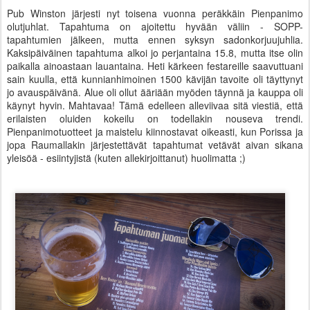
Pub Winston järjesti nyt toisena vuonna peräkkäin Pienpanimo
olutjuhlat. Tapahtuma on ajoitettu hyvään väliin - SOPP-
tapahtumien jälkeen, mutta ennen syksyn sadonkorjuujuhlia.
Kaksipäiväinen tapahtuma alkoi jo perjantaina 15.8, mutta itse olin
paikalla ainoastaan lauantaina. Heti kärkeen festareille saavuttuani
sain kuulla, että kunnianhimoinen 1500 kävijän tavoite oli täyttynyt
jo avauspäivänä. Alue oli ollut ääriään myöden täynnä ja kauppa oli
käynyt hyvin. Mahtavaa! Tämä edelleen alleviivaa sitä viestiä, että
erilaisten oluiden kokeilu on todellakin nouseva trendi.
Pienpanimotuotteet ja maistelu kiinnostavat oikeasti, kun Porissa ja
jopa Raumallakin järjestettävät tapahtumat vetävät aivan sikana
yleisöä - esiintyjistä (kuten allekirjoittanut) huolimatta ;)