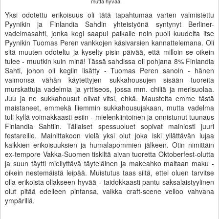
mutta hyvää.
Yksi odotettu erikoisuus oli tätä tapahtumaa varten valmistettu
Pyynikin ja Finlandia Sahdin yhteistyönä syntynyt Berliner-
vadelmasahti, jonka kegi saapui paikalle noin puoli kuudelta itse
Pyynikin Tuomas Peren vankkojen käsivarsien kannattelemana. Oli
sitä muuten odoteltu ja kyselty pisin päivää, että milloin se oikein
tulee - muutkin kuin minä! Tässä sahdissa oli pohjana 8% Finlandia
Sahti, johon oli kegiin lisätty - Tuomas Peren sanoin - hänen
vaimonsa vähän käytettyjen sukkahousujen sisään tuoreita
murskattuja vadelmia ja yrttiseos, jossa mm. chiliä ja merisuolaa.
Juu ja ne sukkahousut olivat vitsi, ehkä. Mausteita emme tästä
maistaneet, emmekä liiemmin sukkahousujakaan, mutta vadelma
tuli kyllä voimakkaasti esiin - mielenkiintoinen ja onnistunut tuunaus
Finlandia Sahtiin. Tällaiset spessuoluet sopivat mainiosti juuri
festareille. Mainittakoon vielä yksi olut joka iski yllättävän lujaa
kaikkien erikoisuuksien ja humalapommien jälkeen. Otin nimittäin
ex-tempore Vakka-Suomen tiskiltä aivan tuoretta Oktoberfest-olutta
ja suun täytti miellyttävä täyteläinen ja makeahko maltaan maku -
oikein nestemäistä leipää. Muistutus taas siitä, ettei oluen tarvitse
olla erikoista ollakseen hyvää - taidokkaasti pantu saksalaistyylinen
olut pitää edelleen pintansa, vaikka craft-scene velloo vahvana
ympärillä.