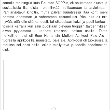
samalla meiningillä kuin Rauman SOPPiin, eli nauttimaan oluista ja
sosiaalisista tilanteista - en niinkään reittaamaan tai arvioimaan.
Pari arviotakin kirjoitin, mutta päivän kääntyessä iltaa kohti meni
homma enemmän ja vähemmän tissutteluksi. Yksi olut oli niin
hyvää, että otin sitä kahdesti, tai oikeastaan kaksi ja puoli kertaa -
toisella kerralla kun sain puolillaan olevaan tuoppiin täydennyksen
aivan pyytämättä - kannatti ilmeisesti notkua tiskillä. Tämä
herkullinen olut oli Beer Hunter'sin Mufloni Aprikoot Pale Ale -
tuoreella aprikoosilla maustettu pale ale. Aprikoosi oli tuoksussa ja
maussa selkeästi esillä, oikein miellyttävä ja todella hedelmäinen
olut.