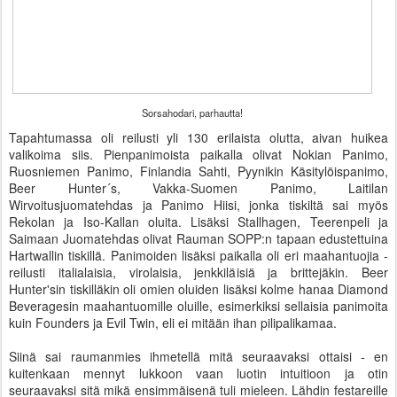
Sorsahodari, parhautta!
Tapahtumassa oli reilusti yli 130 erilaista olutta, aivan huikea
valikoima siis. Pienpanimoista paikalla olivat
Nokian Panimo,
Ruosniemen Panimo, Finlandia Sahti, Pyynikin Käsitylöispanimo,
Beer Hunter´s, Vakka-Suomen Panimo, Laitilan
Wirvoitusjuomatehdas ja Panimo Hiisi, jonka tiskiltä sai myös
Rekolan ja Iso-Kallan oluita. Lisäksi Stallhagen, Teerenpeli ja
Saimaan Juomatehdas olivat Rauman SOPP:n tapaan edustettuina
Hartwallin tiskillä. Panimoiden lisäksi paikalla oli eri maahantuojia -
reilusti italialaisia, virolaisia, jenkkiläisiä ja brittejäkin. Beer
Hunter'sin tiskilläkin oli omien oluiden lisäksi kolme hanaa Diamond
Beveragesin maahantuomille oluille, esimerkiksi sellaisia panimoita
kuin Founders ja Evil Twin, eli ei mitään ihan pilipalikamaa.
Siinä sai raumanmies ihmetellä mitä seuraavaksi ottaisi - en
kuitenkaan mennyt lukkoon vaan luotin intuitioon ja otin
seuraavaksi sitä mikä ensimmäisenä tuli mieleen. Lähdin festareille