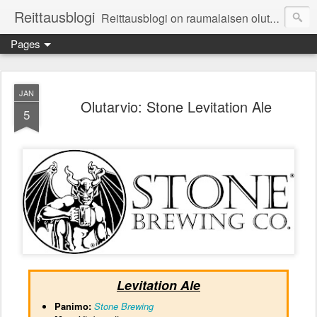
Reittausblogi
Reittausblogi on raumalaisen olutharrastajan blogi. Reittaus (rating) tarkoittaa asioiden arvioimista. Reittausblogissa paneudutaan panemisen lopputuotteisiin eli arvioidaan oluita, puolueettomasti.
Pages
JAN
Olutarvio: Stone Levitation Ale
5
Levitation Ale
Panimo:
Stone Brewing