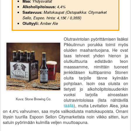
Maa:
Yhdysvallat
Alkoholipitoisuus:
4
,4%
Saatavuus:
Maitokaupat (Ostopaikka: Citymarket
Sello, Espoo. hinta: 4,15€ / 0,355l)
Oluttyyli:
Amber Ale
Olutravintolan pyörittämisen lisäksi
Pikkulinnun porukka toimii myös
oluiden maahantuojana. He ovat
taas tehneet yhden hienon ja
olutkulttuuria edistävän teon
maassamme, nimittäin tuoneet
jenkkiläisen kulttipanimo Stonen
oluita tarjolle tänne kylmään
pohjolaan. Isoin osa oluista on
tietysti jo alkoholipitoisuudenkin
vuoksi tarjolla ainoastaan
Kuva: Stone Brewing Co.
olutravintoloissa (lista nähtävillä
täällä
), mutta Levitation Alea, joka
on 4,4% vahvuinen, saa myös valikoiduista maitokaupoista. Omani
löysin tuurilla Espoon Sellon Citymarketista noin viikko sitten, kun
satuin pyörimään kulmilla veljen muuttoapuna.