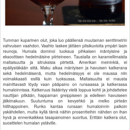
Tumman kuparinen olut, joka luo päällensä muutaman senttimetrin
vahvuisen vaahdon. Vaahto laskee jättäen pitsikuvioita ympäri lasin
reunoja. Humala dominoi tuoksua pihkaisen mäntyisine ja
eksoottisen hedelmäisine piirteineen. Taustalla on karamellimaista
maltaisuutta ja sitruksisia piirteitä. Amerikan meininkiä, ei
epäilystäkään siitä. Maku alkaa mäntyisen ja havuisen katkerana
sekä hedelmäisenä, mutta hedelmäisyys ei ole maussa niin
voimakkaasti esillä kuin tuoksussa. Maltaisuutta ei mausta
mainittavasti löydy vaan pääpaino on runsaassa ja katkerassa
humaloinnissa. Katkeruus lisääntyy vielä loppua kohti ja johdattelee
nauttijan pitkään, happaman greippiseen ja edelleen havuiseen
jälkimakuun. Suutuntuma on kevyehkö ja melko pirteän
hiilihappoinen. Runko kantaa runsaan humaloinnin paikoin
yskähdellen, mutta kyllä tämä näihin prosentteihin nähden on ihan
hyvä ja ennenkaikkea tasapainoinen suoritus. Erittäin katkera olut,
suosittelen humalan ystäville.