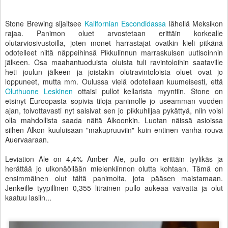
Stone Brewing sijaitsee
Kalifornian Escondidassa
lähellä Meksikon
rajaa. Panimon oluet arvostetaan erittäin korkealle
olutarviosivustoilla, joten monet harrastajat ovatkin kieli pitkänä
odotelleet niitä näppeihinsä Pikkulinnun marraskuisen uutisoinnin
jälkeen. Osa maahantuoduista oluista tuli ravintoloihin saataville
heti joulun jälkeen ja joistakin olutravintoloista oluet ovat jo
loppuneet, mutta mm. Oulussa vielä odotellaan kuumeisesti, että
Oluthuone Leskinen
ottaisi pullot kellarista myyntiin. Stone on
etsinyt Euroopasta sopivia tiloja panimolle jo useamman vuoden
ajan, toivottavasti nyt saisivat sen jo pikkuhiljaa pykättyä, niin voisi
olla mahdollista saada näitä Alkoonkin. Luotan näissä asioissa
siihen Alkon kuuluisaan "makupruuviin" kuin entinen vanha rouva
Auervaaraan.
Leviation Ale on 4,4% Amber Ale, pullo on erittäin tyylikäs ja
herättää jo ulkonäöllään mielenkiinnon olutta kohtaan. Tämä on
ensimmäinen olut tältä panimolta, jota pääsen maistamaan.
Jenkeille tyypillinen 0,355 litrainen pullo aukeaa vaivatta ja olut
kaatuu lasiin...