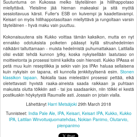
Suutuntuma on Kukossa melko täyteläinen ja hiilihappotaso
miellyttävä. Yleisilme jää hieman makeaksi ja sitä myötä
sessioitavuus kärsii. Fuller's ESB on kuivempi ja kaadettavampi.
Keisari on myös hiilihappotasoltaan miellyttävä ja rungoltaan varsin
täyteläinen - hyvä maku vain puuttuu.
Kokonaisuutena siis Kukko voittaa tämän kaksikon, mutta en nyt
ennakko odotuksista poiketen päässyt kyllä sitrushedelmien
nälkääni taltuttamaan - muista hedelmistä puhumattakaan. Laitilalla
olisi eväät tehdä kunnon jytky, koska nykyisellään laatutaso on
moitteetonta ja prosessi toimii kaikilta osin hienosti. Kukko IPAssa ei
petä muu kuin reseptiikka ja sekin vain jos IPAn haluaa sellaisena
kuin nykyisin on tapana, eli kunnolla jenkkityylisenä esim.
Stonen
klassikon tapaan
. Nokialla taas mielestäni prosessi pettää, eikä
oletettavasti hyvistä raaka-aineista saada raikkaan ja puhtaan
makuista olutta tölkkiin asti - tai jos saadaankin, niin tölkki ei kestä
postikuskin höykytystä Raumalle asti. Jossain on jotain vialla.
Lähettänyt
Harri Metsäjoki
29th March 2018
Tunnisteet:
India Pale Ale
IPA
Keisari
Keisari IPA
Kukko
Kukko
IPA
Laitilan Wirvoitusjuomatehdas
Nokian Panimo
Olutarvio
pienpanimo