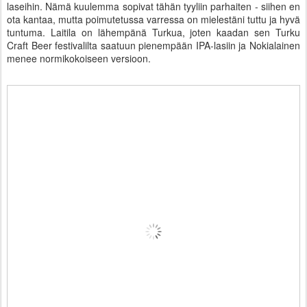
laseihin. Nämä kuulemma sopivat tähän tyyliin parhaiten - siihen en
ota kantaa, mutta poimutetussa varressa on mielestäni tuttu ja hyvä
tuntuma. Laitila on lähempänä Turkua, joten kaadan sen Turku
Craft Beer festivalilta saatuun pienempään IPA-lasiin ja Nokialainen
menee normikokoiseen versioon.