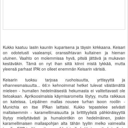
Kukko kaatuu lasiin kauniin kuparisena ja täysin kirkkaana. Keisari
on odotetusti vaaleampi, oranssihtavan kultainen ja hieman
utuinen. Vaahto on molemmissa hyvä, pitsiä jättävä ja mukavan
kestäväkin. Tämä on nyt ihan siitä kiinni mistä tykkää, mutta
yleensä parhaat IPAt on olleet enemmän Keisarin värisiä.
Keisarin tuoksu tarjoaa ruohoisuutta, yrttisyyttä ja
vihannesmaisuutta... 66:n kehnoimmat hetket tulevat väistämättä
mieleen - humalien hedelmäisestä hekumasta ei valitettavasti ole
tietoakaan. Aprikoosimaisia käymisaromeita löytyy, mutta raikkaus
on kateissa. Leipäinen mallas nousee turhan isoon rooliin -
Munichia en itse IPAan laittaisi. Kukko tepastelee selvästi
maltaisemmin - karamellimaisuutta ja brittityylistä pähkinäisyyttä
löytyy miellyttävästi ja humalointikin on hedelmäinen, joskin
karamellimaisen mallaspohjan alta tähän tyyliin melko vaimealla