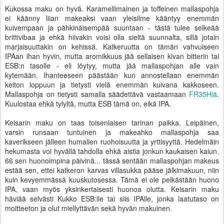
Kukossa maku on hyvä. Karamellimainen ja toffeinen mallaspohja
ei käänny liian makeaksi vaan yleisilme kääntyy enemmän
kuivempaan ja pähkinäisempää suuntaan - tästä tulee selkeää
brittivibaa ja ehkä hiivakin voisi olla sieltä suunnalta, sillä jotain
marjaisuuttakin on kehissä. Katkeruutta on tämän vahvuiseen
IPAan ihan hyvin, mutta aromikkuus jää sellaisen kivan bitterin tai
ESB:n tasolle - eli löytyy, mutta jää mallaspohjan alle vain
kytemään. Ihanteeseen päästään kun annostellaan enemmän
keiton loppuun ja tietysti vielä enemmän kuivana kakkoseen.
Mallaspohja on tietysti samalla säädettävä vastaamaan
FR35Hiä
.
Kuulostaa ehkä tylyltä, mutta ESB tämä on, eikä IPA.
Keisarin maku on taas toisenlaisen tarinan paikka. Leipäinen,
varsin runsaan tuntuinen ja makeahko mallaspohja saa
kaverikseen jälleen humalien ruohoisuutta ja yrttisyyttä. Hedelmäin
hekumasta voi hyvällä tahdolla ehkä aistia jonkun kaukaisen kaiun.
66 sen huonoimpina päivinä... tässä sentään mallaspohjan makeus
estää sen, ettei katkeron karvas villasukka pääse jälkimakuun, niin
kuin kevyemmässä kuuskutosessa. Tämä ei ole pelkästään huono
IPA, vaan myös yksinkertaisesti huonoa olutta. Keisarin maku
häviää selvästi Kukko ESB:lle tai siis IPAlle, jonka laatutaso on
moitteeton ja olut miellyttävän sekä hyvän makuinen.