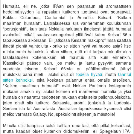
Humalat, eli ne, jotka IPAan sen päämaun eli aromaattisen
hedelmäisyyden ja rapsakan katkeron tuottavat ovat seuraavat.
Kukko: Columbus, Centennial ja Amarillo. Keisari: "Kaiken
maailman humalat". Laitilalaisessa siis vanhemman koulukunnan
"perusjenkit", kun taas Nokialla halutaan ilmeisesti jättää humalat
avoimiksi, mikäli saatavuusongelmat yllättävät kuten Keisari 66:n
tapauksessa aikoinaan. Eli jatkossa Keisarin makuprofiilissa saattaa
ilmetä pieniä vaihteluita - onko se sitten hyvä vai huono asia? Itse
mieluummin haluaisin luottaa siihen, että olut tarjoaa minulle aina
tasalaatuisen kokemuksen eli maistuu siltä kuin ennenkin.
Klassikoksi pääsee vain, jos maku ja laatu pysyvät samana
vuodesta toiseen. Keisari 66:sta on päällimmäisenä jäänyt
muistoksi paha mieli - aluksi olut oli
todella hyvää
, mutta
taantui
sitten kehnoksi
, eikä koskaan palannut enää omalle tasolleen.
"Kaiken maailman humalat" ovat Nokian Panimon instagramin
mukaan ainakin nyt aluksi kolmen eri mantereen humalia ja yksi
humala on naarattu tiedotteen mukaan eteläiseltä pallonpuoliskolta,
joten ehkä siis katkero Saksasta, aromit jenkeistä ja Uudesta-
Seelannista tai Australiasta. Australian tapauksessa kyseessä olisi
melko varmasti Galaxy. No, spekulointi sikseen ja maistolle!
Minulla olisi kaapissa sekä Laitilan oma lasi, että pitkä keisarilasi,
mutta kaadan oluet kuitenkin dildomukeihin, eli Spiegelaun IPA-