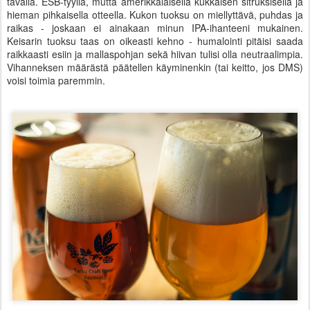
tavalla. ESB-tyyliä, mutta amerikkalaisella kukkaisen sitruksisella ja
hieman pihkaisella otteella. Kukon tuoksu on miellyttävä, puhdas ja
raikas - joskaan ei ainakaan minun IPA-ihanteeni mukainen.
Keisarin tuoksu taas on oikeasti kehno - humalointi pitäisi saada
raikkaasti esiin ja mallaspohjan sekä hiivan tulisi olla neutraalimpia.
Vihanneksen määrästä päätellen käyminenkin (tai keitto, jos DMS)
voisi toimia paremmin.