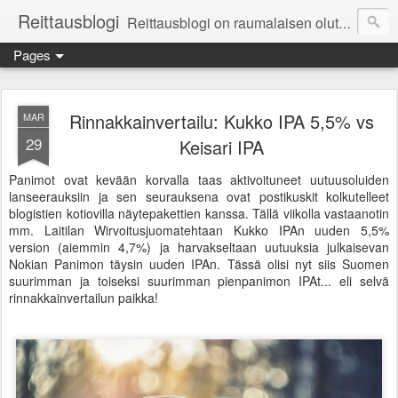
Reittausblogi
Reittausblogi on raumalaisen olutharrastajan blogi. Reittaus (rating) tarkoittaa asioiden arvioimista. Reittausblogissa paneudutaan panemisen lopputuotteisiin eli arvioidaan oluita, puolueettomasti.
Pages
Rinnakkainvertailu: Kukko IPA 5,5% vs
MAR
29
Keisari IPA
Panimot ovat kevään korvalla taas aktivoituneet uutuusoluiden
lanseerauksiin ja sen seurauksena ovat postikuskit kolkutelleet
blogistien kotiovilla näytepakettien kanssa. Tällä viikolla vastaanotin
mm. Laitilan Wirvoitusjuomatehtaan Kukko IPAn uuden 5,5%
version (aiemmin 4,7%) ja harvakseltaan uutuuksia julkaisevan
Nokian Panimon täysin uuden IPAn. Tässä olisi nyt siis Suomen
suurimman ja toiseksi suurimman pienpanimon IPAt... eli selvä
rinnakkainvertailun paikka!