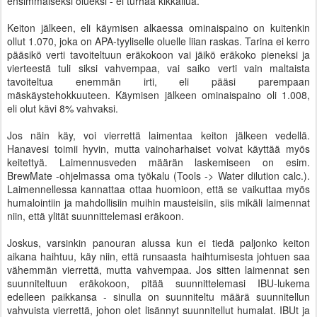
ensimmäiseksi olueksi - ei turhaa kikkailua.
Keiton jälkeen, eli käymisen alkaessa ominaispaino on kuitenkin
ollut 1.070, joka on APA-tyyliselle oluelle liian raskas. Tarina ei kerro
pääsikö verti tavoiteltuun eräkokoon vai jäikö eräkoko pieneksi ja
vierteestä tuli siksi vahvempaa, vai saiko verti vain maltaista
tavoiteltua enemmän irti, eli pääsi parempaan
mäskäystehokkuuteen. Käymisen jälkeen ominaispaino oli 1.008,
eli olut kävi 8% vahvaksi.
Jos näin käy, voi vierrettä laimentaa keiton jälkeen vedellä.
Hanavesi toimii hyvin, mutta vainoharhaiset voivat käyttää myös
keitettyä. Laimennusveden määrän laskemiseen on esim.
BrewMate -ohjelmassa oma työkalu (Tools -> Water dilution calc.).
Laimennellessa kannattaa ottaa huomioon, että se vaikuttaa myös
humalointiin ja mahdollisiin muihin mausteisiin, siis mikäli laimennat
niin, että ylität suunnittelemasi eräkoon.
Joskus, varsinkin panouran alussa kun ei tiedä paljonko keiton
aikana haihtuu, käy niin, että runsaasta haihtumisesta johtuen saa
vähemmän vierrettä, mutta vahvempaa. Jos sitten laimennat sen
suunniteltuun eräkokoon, pitää suunnittelemasi IBU-lukema
edelleen paikkansa - sinulla on suunniteltu määrä suunnitellun
vahvuista vierrettä, johon olet lisännyt suunnitellut humalat. IBUt ja