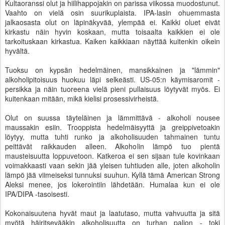
Kultaoranssi olut ja hiilihappojakin on parissa viikossa muodostunut.
Vaahto on vielä osin suurikuplaista. IPA-lasin ohuemmasta
jalkaosasta olut on läpinäkyvää, ylempää ei. Kaikki oluet eivät
kirkastu näin hyvin koskaan, mutta toisaalta kaikkien ei ole
tarkoituskaan kirkastua. Kaiken kaikkiaan näyttää kuitenkin oikein
hyvältä.
Tuoksu on kypsän hedelmäinen, mansikkainen ja "lämmin"
alkoholipitoisuus huokuu läpi selkeästi. US-05:n käymisaromit -
persikka ja näin tuoreena vielä pieni pullaisuus löytyvät myös. Ei
kuitenkaan mitään, mikä kielisi prosessivirheistä.
Olut on suussa täyteläinen ja lämmittävä - alkoholi nousee
maussakin esiin. Trooppista hedelmäisyyttä ja greippivetoakin
löytyy, mutta tuhti runko ja alkoholisuuden tahmainen tuntu
peittävät raikkauden alleen. Alkoholin lämpö tuo pientä
mausteisuutta loppuvetoon. Katkeroa ei sen sijaan tule kovinkaan
voimakkaasti vaan sekin jää yleisen tuhtiuden alle, joten alkoholin
lämpö jää viimeiseksi tunnuksi suuhun. Kyllä tämä American Strong
Aleksi menee, jos lokerointiin lähdetään. Humalaa kun ei ole
IPA/DIPA -tasoisesti.
Kokonaisuutena hyvät maut ja laatutaso, mutta vahvuutta ja sitä
myötä häiritsevääkin alkoholisuutta on turhan paljon - toki