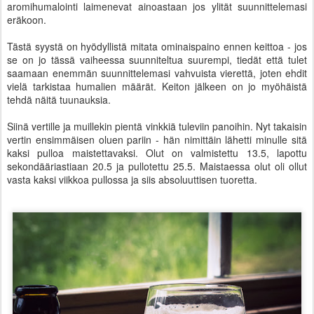
aromihumalointi laimenevat ainoastaan jos ylität suunnittelemasi
eräkoon.
Tästä syystä on hyödyllistä mitata ominaispaino ennen keittoa - jos
se on jo tässä vaiheessa suunniteltua suurempi, tiedät että tulet
saamaan enemmän suunnittelemasi vahvuista vierettä, joten ehdit
vielä tarkistaa humalien määrät. Keiton jälkeen on jo myöhäistä
tehdä näitä tuunauksia.
Siinä vertille ja muillekin pientä vinkkiä tuleviin panoihin. Nyt takaisin
vertin ensimmäisen oluen pariin - hän nimittäin lähetti minulle sitä
kaksi pulloa maistettavaksi. Olut on valmistettu 13.5, lapottu
sekondääriastiaan 20.5 ja pullotettu 25.5. Maistaessa olut oli ollut
vasta kaksi viikkoa pullossa ja siis absoluuttisen tuoretta.