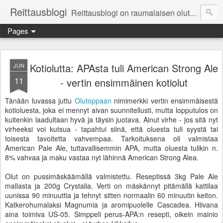
Reittausblogi
Reittausblogi on raumalaisen olutharrastajan blogi. Reittaus (rating) tarkoittaa asioiden arvioimista. Reittausblogissa paneudutaan panemisen lopputuotteisiin eli arvioidaan oluita, puolueettomasti.
Pages
Kotiolutta: APAsta tuli American Strong Ale
JUN
11
- vertin ensimmäinen kotiolut
Tänään luvassa juttu
Olutoppaan
nimimerkki vertin ensimmäisestä
kotioluesta, joka ei mennyt aivan suunnitellusti, mutta lopputulos on
kuitenkin laadultaan hyvä ja täysin juotava. Ainut virhe - jos sitä nyt
virheeksi voi kutsua - tapahtui siinä, että oluesta tuli syystä tai
toisesta tavoitetta vahvempaa. Tarkoituksena oli valmistaa
American Pale Ale, tuttavallisemmin APA, mutta oluesta tulikin n.
8% vahvaa ja maku vastaa nyt lähinnä American Strong Alea.
Olut on pussimäskäämällä valmistettu. Reseptissä 3kg Pale Ale
mallasta ja 200g Crystalia. Verti on mäskännyt pitämällä kattilaa
uunissa 90 minuuttia ja tehnyt sitten normaalin 60 minuutin keiton.
Katkerohumalaksi Magnumia ja aromipuolelle Cascadea. Hiivana
aina toimiva US-05. Simppeli perus-APA:n resepti, oikein mainio