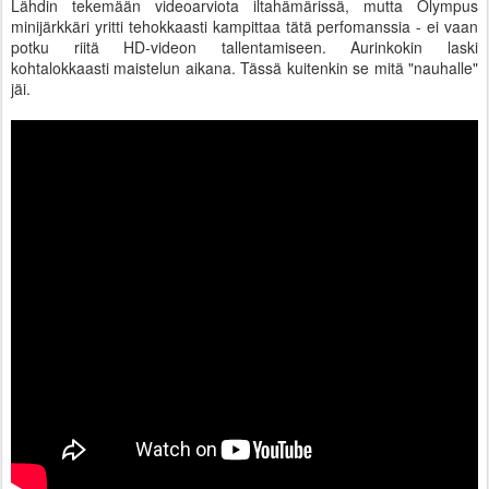
Lähdin tekemään videoarviota iltahämärissä, mutta Olympus
minijärkkäri yritti tehokkaasti kampittaa tätä perfomanssia - ei vaan
potku riitä HD-videon tallentamiseen. Aurinkokin laski
kohtalokkaasti maistelun aikana. Tässä kuitenkin se mitä "nauhalle"
jäi.