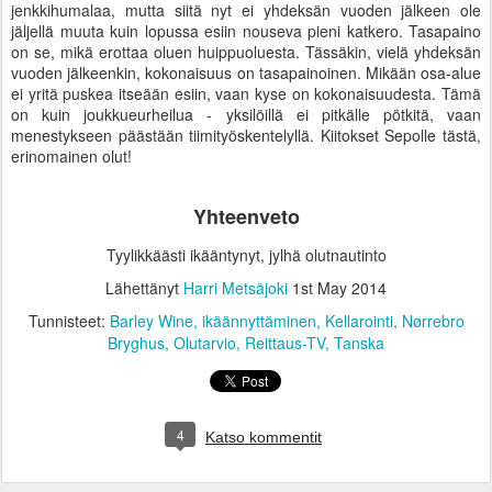
jenkkihumalaa, mutta siitä nyt ei yhdeksän vuoden jälkeen ole
jäljellä muuta kuin lopussa esiin nouseva pieni katkero. Tasapaino
on se, mikä erottaa oluen huippuoluesta. Tässäkin, vielä yhdeksän
vuoden jälkeenkin, kokonaisuus on tasapainoinen. Mikään osa-alue
ei yritä puskea itseään esiin, vaan kyse on kokonaisuudesta. Tämä
on kuin joukkueurheilua - yksilöillä ei pitkälle pötkitä, vaan
menestykseen päästään tiimityöskentelyllä. Kiitokset Sepolle tästä,
erinomainen olut!
Yhteenveto
Tyylikkäästi ikääntynyt, jylhä olutnautinto
Lähettänyt
Harri Metsäjoki
1st May 2014
Tunnisteet:
Barley Wine
ikäännyttäminen
Kellarointi
Nørrebro
Bryghus
Olutarvio
Reittaus-TV
Tanska
4
Katso kommentit