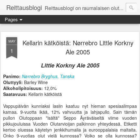
Reittausblogi
Reittausblogi on raumalaisen olutharrastajan blogi. Reittaus (rating) tarkoittaa asioiden arvioimista. Reittausblogissa paneudutaan panemisen lopputuotteisiin eli arvioidaan oluita, puolueettomasti.
Pages
Kellarin kätköistä: Nørrebro Little Korkny
MAY
1
Ale 2005
Little Korkny Ale 2005
Panimo:
Nørrebro Bryghus, Tanska
Oluttyyli:
Barley Wine
Alkoholipitoisuus:
12,0%
Saatavuus:
Kellarin kätköistä
Vappupäivän kunniaksi lasiin kaatuu nyt hieman spesiaalimpaa
kamaa. 9-vuotta ikää, 12% vahvuutta ja lahjapullo. Sain tämän
pullon Olutoppaan "isältä" Seppo Äyräväiseltä viime vuoden
pikkujouluissa Vuoden Olutarvioijan palkinnon yhteydessä. Etiketti
kertoo oluessa käytetyn jenkkihumalia ja eurooppalaisia maltaita.
Onko 9-vuotias olut vielä kunnossa? Voiko se olla kunnossa?