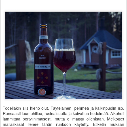
Todellakin siis hieno olut. Täyteläinen, pehmeä ja kaikinpuolin iso.
Runsaasti luumuhilloa, rusinaisuutta ja kuivattua hedelmää. Alkoholi
lämmittää portviinimäisesti, mutta ei maistu ollenkaan. Melkoiset
mallaskasat lienee tähän runkoon käytetty. Etiketin mukaan