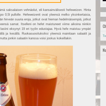
mä saksalaisen vehnäolut, eli kansainvälisesti hefeweizen. Hinta
o 0,5l pullolle. Hefeweizenit ovat yleensä melko yksinkertaisia,
itään hirveän suuria eroja, jotkut ovat hieman hedelmäisempiä, jotkut
eensä samat. Itselleni on hefet maistuneet viime aikoina niinkin
Ch
 lasiini eksynyt 19 eri tyylin edustajaa. Hyvä hefe maistuu ympäri
lä ja kesällä. Ruokasuosituksiksi yleensä mainitaan salaatit ja
Tw
 mutta jonkin salaatin kanssa voisi joskus kokeillakin.
Na