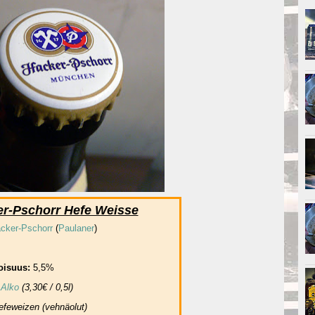
r-Pschorr Hefe Weisse
cker-Pschorr
(
Paulaner
)
toisuus:
5,5%
:
Alko
(3,30€ / 0,5l)
efeweizen (vehnäolut)