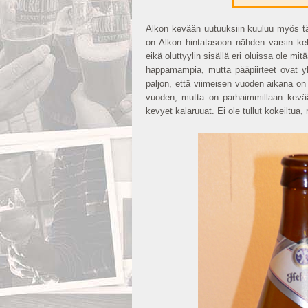
Alkon kevään uutuuksiin kuuluu myös tä
on Alkon hintatasoon nähden varsin kelp
eikä oluttyylin sisällä eri oluissa ole m
happamampia, mutta pääpiirteet ovat yl
paljon, että viimeisen vuoden aikana on
vuoden, mutta on parhaimmillaan kevääl
kevyet kalaruuat. Ei ole tullut kokeiltua,