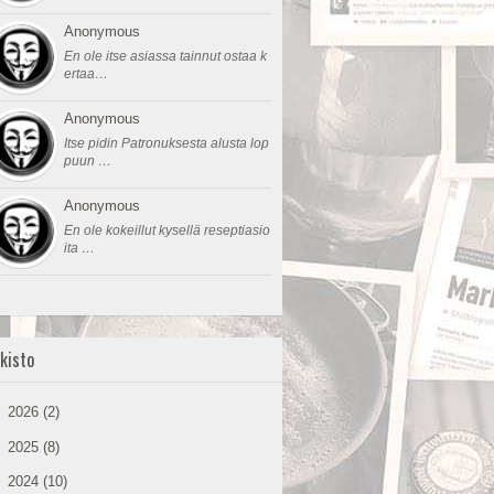
Anonymous
En ole itse asiassa tainnut ostaa k
ertaa…
Anonymous
Itse pidin Patronuksesta alusta lop
puun …
Anonymous
En ole kokeillut kysellä reseptiasio
ita …
kisto
►
2026
(2)
►
2025
(8)
►
2024
(10)