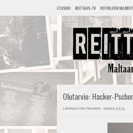
ETUSIVU
REITTAUS-TV
KOTIOLUEN VALMIS
Olutarvio: Hacker-Pscho
Lähettänyt
Harri Metsäjoki
- julkaistu
9.4.11