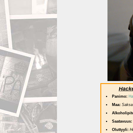
Hacke
Panimo:
Ha
Maa:
Saksa
Alkoholipi
Saatavuus
Oluttyyli:
H