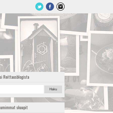
si Reittausblogista
uumimmat skuupit