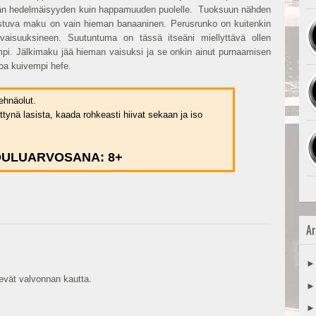
mmän hedelmäisyyden kuin happamuuden puolelle. Tuoksuun nähden
astuva maku on vain hieman banaaninen. Perusrunko on kuitenkin
ivaisuuksineen. Suutuntuma on tässä itseäni miellyttävä ollen
pi. Jälkimaku jää hieman vaisuksi ja se onkin ainut purnaamisen
toa kuivempi hefe.
hnäolut.
ttynä lasista, kaada rohkeasti hiivat sekaan ja iso
ULUARVOSANA: 8+
Ar
vät valvonnan kautta.