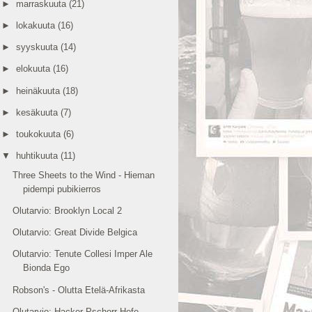
►
marraskuuta
(21)
►
lokakuuta
(16)
►
syyskuuta
(14)
►
elokuuta
(16)
►
heinäkuuta
(18)
►
kesäkuuta
(7)
►
toukokuuta
(6)
▼
huhtikuuta
(11)
Three Sheets to the Wind - Hieman
pidempi pubikierros
Olutarvio: Brooklyn Local 2
Olutarvio: Great Divide Belgica
Olutarvio: Tenute Collesi Imper Ale
Bionda Ego
Robson's - Olutta Etelä-Afrikasta
Olutarvio: Hacker-Pschorr Hefe