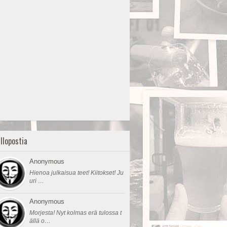
llopostia
Anonymous
Hienoa julkaisua teet! Kiitokset! Ju
uri …
Anonymous
Morjesta! Nyt kolmas erä tulossa t
ällä o…