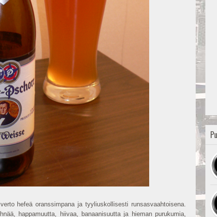
Pu
erto hefeä oranssimpana ja tyyliuskollisesti runsasvaahtoisena.
ehnää, happamuutta, hiivaa, banaanisuutta ja hieman purukumia,