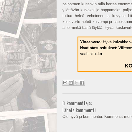
painottuen kuitenkin tällä kertaa ene
yllättävän kuivaksi ja happamaksi palj
tuttua hefeä vehnineen ja kevyine hi
keskiverto hefeä kuivempi ja hapokkaam
aihe minkä tästä löytää. Hyvä, keskiver
Yhteenveto:
Hyvä kuivahko ve
Nautintasuositukset:
Viilenne
vaahtokukka.
KO
Ei kommentteja:
Lähetä kommentti
Ole hyvä ja kommentoi. Kommentit mene