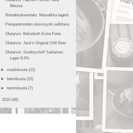
Weisse
Rinnakkainvertailu: Marsalkka lagerit
Pienpanimoiden ulosmyynti sallittava
Olutarvio: Belzebuth Extra Forte
Olutarvio: Jack's Original Chili Beer
Olutarvio: Sinebrychoff Suklainen
Lager 8,0%
►
maaliskuuta
(11)
►
helmikuuta
(15)
►
tammikuuta
(7)
►
2010
(40)