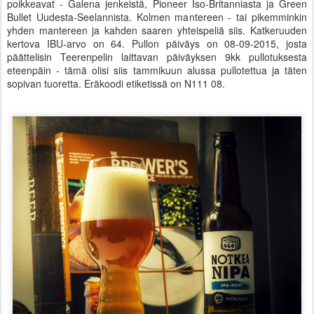
poikkeavat - Galena jenkeistä, Pioneer Iso-Britanniasta ja Green
Bullet Uudesta-Seelannista. Kolmen mantereen - tai pikemminkin
yhden mantereen ja kahden saaren yhteispeliä siis. Katkeruuden
kertova IBU-arvo on 64. Pullon päiväys on 08-09-2015, josta
päättelisin Teerenpelin laittavan päiväyksen 9kk pullotuksesta
eteenpäin - tämä olisi siis tammikuun alussa pullotettua ja täten
sopivan tuoretta. Eräkoodi etiketissä on N111 08.