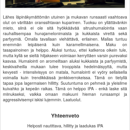
Lähes läpinäkymättömän utuinen ja mukavan runsaasti vaahtoava
olut on väriltään oranssihtavan kuparinen. Tuoksu on yllättävänkin
mieto, siinä ei ole sitä hyökkäävää sitrushumalointia vaan
rauhallisempaa hunajamelonimaista ja kukkaista virettä sekä
parfyymiä. Omalla tavallaan viehättävä, erilainen. Mallas tuntuu
enemmän leipäisenä kuin karamellimaisena. Maku on
tasapainoinen ja helppo. Aluksi tuntuu, ettei katkeroa oikein tule,
mutta kyllä se sieltä hiljakseen voimiaan kerryttäen varsin purevaksi
kasvaa. Humalointi on aromeiltaan aluksi kukkaista ja parfyymistä,
keskivaiheilla mukaan tulee trooppista hedelmäisyyttä, mutta
kevyesti - intensiivisyys on matala, humalointi ei vyöry sellaisella
voimalla kuin trendikkäissä jenkkiverrokeissa. Tämä on tietyllä
tapaa jopa lagermaisen hillitty. Suutuntuma on pehmeä ja yleisilme
kuivahko ja kepeän raikas. Tämä on helppo IPA - enkä laske sitä
miinukseksi, vaikka omaan makuuni hieman runsaampi ja
aggressiivisempi iskisi lujemmin. Laatuolut.
Yhteenveto
Helposti nautittava, hillitty ja laadukas IPA