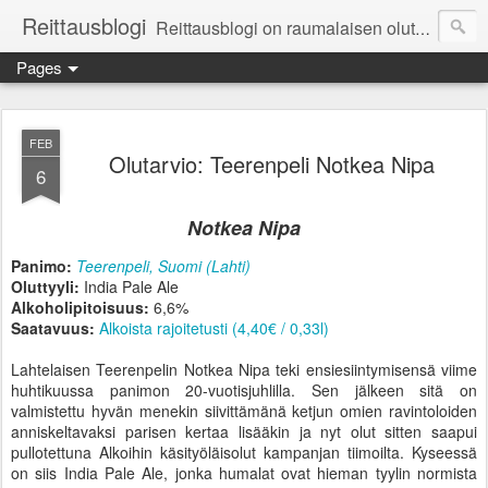
Reittausblogi
Reittausblogi on raumalaisen olutharrastajan blogi. Reittaus (rating) tarkoittaa asioiden arvioimista. Reittausblogissa paneudutaan panemisen lopputuotteisiin eli arvioidaan oluita, puolueettomasti.
Pages
FEB
Olutarvio: Teerenpeli Notkea Nipa
6
Notkea Nipa
Panimo:
Teerenpeli, Suomi (Lahti)
Oluttyyli:
India Pale Ale
Alkoholipitoisuus:
6,6%
Saatavuus:
Alkoista rajoitetusti (4,40€ / 0,33l)
Lahtelaisen Teerenpelin Notkea Nipa teki ensiesiintymisensä viime
huhtikuussa panimon 20-vuotisjuhlilla. Sen jälkeen sitä on
valmistettu hyvän menekin siivittämänä ketjun omien ravintoloiden
anniskeltavaksi parisen kertaa lisääkin ja nyt olut sitten saapui
pullotettuna Alkoihin käsityöläisolut kampanjan tiimoilta. Kyseessä
on siis India Pale Ale, jonka humalat ovat hieman tyylin normista