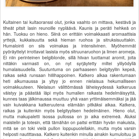
Kultainen tai kultaoranssi olut, jonka vaahto on mittava, kestävä ja
tiheät pitsit lasin reunoille nypläävä. Kaunis ja peräti hehkeä on
hän. Tuoksu on hieno. Siinä on erittäin voimakkaasti aromaattisia
yrttejä, kukkaisuutta sekä hieman ruohoa ja sitruksisuuttakin.
Humalointi on siis voimakas ja intensiivinen. Myöhemmät
pyöräyttelyt irrottavat lasista myös sitruunaruohon ja limen aromeja.
Ei niin perinteinen belgiblonde, sillä hiivan tuottamat aromit, joita
niitäkin varmasti on, on nyt syrjäytetty miltei ylilyödyllä
humalaisuudella. Suutuntuma on parhaaseen belgityyliin kepeä,
raikas sekä runsaan hiilihappoinen. Katkero alkaa rakentumaan
heti alkumaussa ja yltyy jo ennen nielaisua hekumalliseen
voimakkuuteen. Nielaisun välittömässä läheisyydessä katkeruus
väistyy ja päästää läpi myös humalien raikasta hedelmäisyyttä,
kunnes taas jälkimaussa muuttuu yhä vaan yrttimäisemmäksi ja jää
vain kuivakkana katkeruutena elämään pitkäksi aikaa. Katkera,
raikas ja kuitenkin myös belgityylisen hedelmäinen. Hieno olut,
mutta makupaletti isossa pullossa on jo aika extremeä. Aluksi
maistelin ja totesin, että tämähän on paitsi erittäin hyvän makuista,
mitä se on toki vielä pullon loppupuolellakin, mutta myös varsin
helposti nautittavaa. Katkero kuitenkin minulla ainakin kumuloituu ja