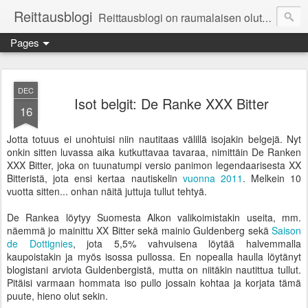
Reittausblogi
Reittausblogi on raumalaisen olutharrastajan blogi. Reittaus (rating) tarkoittaa asioiden arvioimista. Reittausblogissa paneudutaan panemisen lopputuotteisiin eli arvioidaan oluita, puolueettomasti.
Pages
DEC
Isot belgit: De Ranke XXX Bitter
16
Jotta totuus ei unohtuisi niin nautitaas välillä isojakin belgejä. Nyt
onkin sitten luvassa aika kutkuttavaa tavaraa, nimittäin De Ranken
XXX Bitter, joka on tuunatumpi versio panimon legendaarisesta XX
Bitteristä, jota ensi kertaa nautiskelin
vuonna 2011
. Melkein 10
vuotta sitten... onhan näitä juttuja tullut tehtyä.
De Rankea löytyy Suomesta Alkon valikoimistakin useita, mm.
näemmä jo mainittu XX Bitter sekä mainio Guldenberg sekä
Saison
de Dottignies
, jota 5,5% vahvuisena löytää halvemmalla
kaupoistakin ja myös isossa pullossa. En nopealla haulla löytänyt
blogistani arviota Guldenbergistä, mutta on niitäkin nautittua tullut.
Pitäisi varmaan hommata iso pullo jossain kohtaa ja korjata tämä
puute, hieno olut sekin.