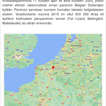
mustalaispanimona 11 vuoden ajan eli aina vuoteen 2005, jolloin
miehet viimein rakennuttivat oman panimon Belgian Dottenijsin
kylään. Panimon sanotaan tuoneen humalan takaisin belgialaiseen
olueen. Vuosituotanto vuonna 2015 on ollut 500 000 litraa eli
isohkon kotimaisen pienpanimon verran (Fat Lizard, Malmgård,
Mallaskoski) tai vähän enemmän.