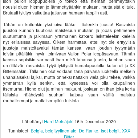
ison pullon loppupuolella jo toivoo että hieman pehmeyttäkin
nousisi oluen hieman jo lämmettyäänkin mukaan, mutta sitä ei tule.
Brutaali tykitys vaikuttaa jatkuvan hamaan tappiin asti.
Tähän on kuitenkin yksi oiva lääke - tietenkin juusto! Rasvaista
juustoa kunnon kuutiona maisteluun mukaan ja jopas pehmenee
suutuntuma ja jälkimaun yrttimäinen katkero leikitteleekin kielellä
nyt erilaisissa sävyissä. Oikein harmittaa, ettei nyt ole erityylisiä
juustoja maisteltavaksi tämän kanssa, vaan joudun tyytymään
leivän päälläkin hyvin toimivaan Valion Polar leppäsavuun. Tämän
kanssa sopisikin varmasti ihan mikä tahansa juusto, kunhan vaan
on riittävän rasvaista. Tylyä tykitystä humalapuolella, kuten oli jo XX
Bitterissäkin. Tällainen olut voidaan tänä päivänä luokitella melkein
uhanalaiseksi lajiksi, mutta onneksi näitäkin vielä joku tekee, vaikka
ymmärrän kyllä senkin, että kyseessä voi olla kaupallinen
itsemurha. Hieno olut ja minun makuuni, joskaan en ihan joka kerta
tällaista räjähdystä suuhuni kaipaa vaan välillä maistuu
rauhallisempi ja maltaisempikin tulkinta.
Lähettänyt
Harri Metsäjoki
16th December 2020
Tunnisteet:
Belgia
belgityylinen ale
De Ranke
Isot belgit
XXX
Bitter