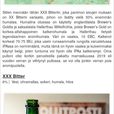
Sitten mennään tähän XXX Bitteriin, joka panimon sivujen mukaan
on XX Bitterin variaatio, johon on lisätty vielä 50% enemmän
humalaa. Humalina oluessa on käytetty englantilaista Brewer's
Goldia ja saksalaista Hallerthau Mittelfrühia, joista Brewer's Gold on
korkea-alfahappoinen katkerohumala ja Hallerthau tietysti
legendaarinen aromihumala. Väri on vaalea, 10 EBC. Katkerot
korkeat 70-75 IBU, joka usein runsaammalla rungolla varustetussa
IPAssa on normimäärä, mutta tämä on hyvin vaalea ja kuivemmaksi
käynyt belgi, joten tuntuma voi hyvin olla IPAa katkerampi. Oma
pulloni olisi korkin perusteella pakattu marraskuussa 2019 eli
vuoden verran jo viihtynyt pullossa, se voi olla jonkin verran pois
aromipuolelta.
XXX Bitter
6% | Vesi, ohramallas, sokeri, humala, hiiva