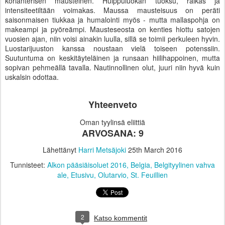
korianterisen mausteinen. Huippuluokan tuoksu, raikas ja
intensiteetiltään voimakas. Maussa mausteisuus on peräti
saisonmaisen tiukkaa ja humalointi myös - mutta mallaspohja on
makeampi ja pyöreämpi. Mausteseosta on kenties hiottu satojen
vuosien ajan, niin voisi ainakin luulla, sillä se toimii perkuleen hyvin.
Luostarijuuston kanssa noustaan vielä toiseen potenssiin.
Suutuntuma on keskitäyteläinen ja runsaan hiilihappoinen, mutta
sopivan pehmeällä tavalla. Nautinnollinen olut, juuri niin hyvä kuin
uskalsin odottaa.
Yhteenveto
Oman tyylinsä eliittiä
ARVOSANA: 9
Lähettänyt
Harri Metsäjoki
25th March 2016
Tunnisteet:
Alkon pääsiäisoluet 2016
Belgia
Belgityylinen vahva
ale
Etusivu
Olutarvio
St. Feuillien
2
Katso kommentit