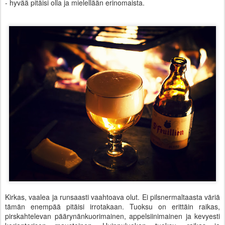
- hyvää pitäisi olla ja mielellään erinomaista.
Kirkas, vaalea ja runsaasti vaahtoava olut. Ei pilsnermaltaasta väriä
tämän enempää pitäisi irrotakaan. Tuoksu on erittäin raikas,
pirskahtelevan päärynänkuorimainen, appelsiinimainen ja kevyesti