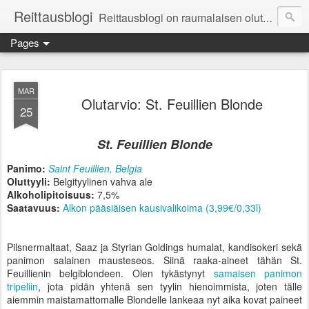
Reittausblogi
Reittausblogi on raumalaisen olutharrastajan blogi. Reittaus (rating) tarkoittaa asioiden arvioimista. Reittausblogissa paneudutaan panemisen lopputuotteisiin eli arvioidaan oluita, puolueettomasti.
Pages
MAR
Olutarvio: St. Feuillien Blonde
25
St. Feuillien Blonde
Panimo:
Saint Feuillien, Belgia
Oluttyyli:
Belgityylinen vahva ale
Alkoholipitoisuus:
7,5%
Saatavuus:
Alkon pääsiäisen kausivalikoima (3,99€/0,33l)
Pilsnermaltaat, Saaz ja Styrian Goldings humalat, kandisokeri sekä
panimon salainen mausteseos. Siinä raaka-aineet tähän St.
Feuillienin belgiblondeen. Olen tykästynyt
samaisen panimon
tripeliin
, jota pidän yhtenä sen tyylin hienoimmista, joten tälle
aiemmin maistamattomalle Blondelle lankeaa nyt aika kovat paineet