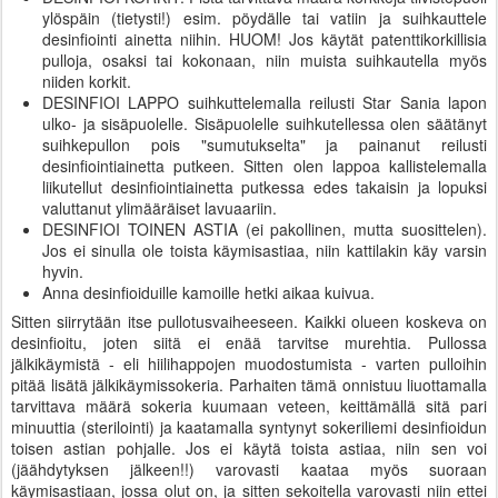
ylöspäin (tietysti!) esim. pöydälle tai vatiin ja suihkauttele
desinfiointi ainetta niihin. HUOM! Jos käytät patenttikorkillisia
pulloja, osaksi tai kokonaan, niin muista suihkautella myös
niiden korkit.
DESINFIOI LAPPO suihkuttelemalla reilusti Star Sania lapon
ulko- ja sisäpuolelle. Sisäpuolelle suihkutellessa olen säätänyt
suihkepullon pois "sumutukselta" ja painanut reilusti
desinfiointiainetta putkeen. Sitten olen lappoa kallistelemalla
liikutellut desinfiointiainetta putkessa edes takaisin ja lopuksi
valuttanut ylimääräiset lavuaariin.
DESINFIOI TOINEN ASTIA (ei pakollinen, mutta suosittelen).
Jos ei sinulla ole toista käymisastiaa, niin kattilakin käy varsin
hyvin.
Anna desinfioiduille kamoille hetki aikaa kuivua.
Sitten siirrytään itse pullotusvaiheeseen. Kaikki olueen koskeva on
desinfioitu, joten siitä ei enää tarvitse murehtia. Pullossa
jälkikäymistä - eli hiilihappojen muodostumista - varten pulloihin
pitää lisätä jälkikäymissokeria. Parhaiten tämä onnistuu liuottamalla
tarvittava määrä sokeria kuumaan veteen, keittämällä sitä pari
minuuttia (sterilointi) ja kaatamalla syntynyt sokeriliemi desinfioidun
toisen astian pohjalle. Jos ei käytä toista astiaa, niin sen voi
(jäähdytyksen jälkeen!!) varovasti kaataa myös suoraan
käymisastiaan, jossa olut on, ja sitten sekoitella varovasti niin ettei