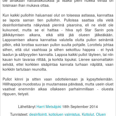
ole ainakaan haittavaikutuksia ja lisäksi pieni huikka viinaa on
toisinaan ihan mukava ottaa.
Kun kaikki pulloihin haluamasi olut on toisessa astiassa, kannattaa
se lapota saman tien pulloihin. Pulloissa saattaa olla vielä
desinfiointiainetta näkyvissä pieninä pisaroina, eli ne eivät ole
kuivuneet, mutta se ei haittaa - hiiva syö Star Sanin pois
jälkikäymisen aikana, eikä siitä jää olueen jälkeäkään.
Lappoamisen aikana kannattaa valutella olutta pullon seinämiä
pitkin, eikä lorottaa suoraan pullon suulta pohjalle. Lorottelu johtaa
siihen, että olut vaahtoaa ja siihen sekoittuu happea - ei hyvä
laadun ja säilyvyyden kannalta. Lappoa kaikki pullot täyteen, tai niin
kauan kuin tavaraa riittää, ja korkita lopuksi. Lienee sanomattakin
selvää, ettei korkkien sisäpintaa kannata turhaan näplätä, vaan
korkkiin tartutaan reunoilta.
Pullot kiinni ja sitten vaan odottelemaan ja kypsyttelemään.
Hiilihappoja muodostuu jo muutamassa päivässä, mutta usein oluet
vaativat enemmän aikaa ollakseen parhaimmillaan - oluesta
riippuen, tietysti.
Lähettänyt
Harri Metsäjoki
18th September 2014
Tunnisteet:
desinfiointi
kotioluen valmistus
Kotiolut
Oluen