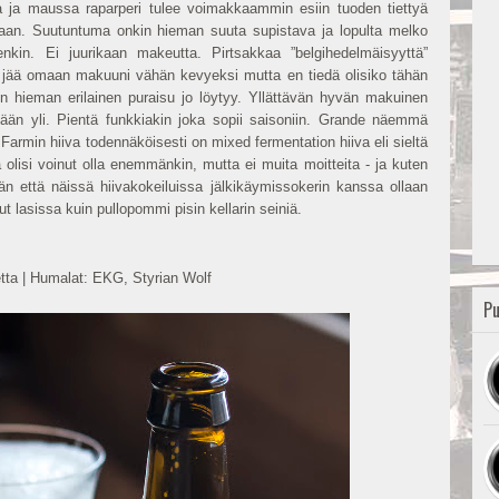
 ja maussa raparperi tulee voimakkaammin esiin tuoden tiettyä
maan. Suutuntuma onkin hieman suuta supistava ja lopulta melko
itenkin. Ei juurikaan makeutta. Pirtsakkaa ”belgihedelmäisyyttä”
 jää omaan makuuni vähän kevyeksi mutta en tiedä olisiko tähän
n hieman erilainen puraisu jo löytyy. Yllättävän hyvän makuinen
kään yli. Pientä funkkiakin joka sopii saisoniin. Grande näemmä
r Farmin hiiva todennäköisesti on mixed fermentation hiiva eli sieltä
a olisi voinut olla enemmänkin, mutta ei muita moitteita - ja kuten
n että näissä hiivakokeiluissa jälkikäymissokerin kanssa ollaan
lut lasissa kuin pullopommi pisin kellarin seiniä.
etta | Humalat: EKG, Styrian Wolf
Pu