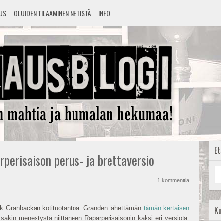
TUS
OLUIDEN TILAAMINEN NETISTÄ
INFO
Et
rperisaison perus- ja brettaversio
1 kommenttia
rik Granbackan kotituotantoa. Granden lähettämän
tämän kertaisen
K
sakin menestystä niittäneen Raparperisaisonin kaksi eri versiota.