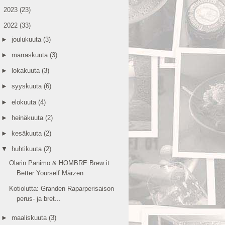
►
2023
(23)
▼
2022
(33)
►
joulukuuta
(3)
►
marraskuuta
(3)
►
lokakuuta
(3)
►
syyskuuta
(6)
►
elokuuta
(4)
►
heinäkuuta
(2)
►
kesäkuuta
(2)
▼
huhtikuuta
(2)
Olarin Panimo & HOMBRE Brew it
Better Yourself Märzen
Kotiolutta: Granden Raparperisaison
perus- ja bret...
►
maaliskuuta
(3)