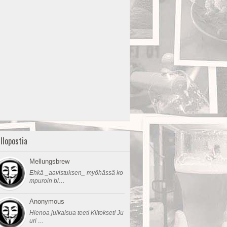
llopostia
Mellungsbrew
Ehkä _aavistuksen_ myöhässä ko
mpuroin bl…
Anonymous
Hienoa julkaisua teet! Kiitokset! Ju
uri …