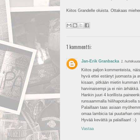
Kiitos Grandelle oluista. Ottakaas mieh
1 kommentti:
Jan-Erik Granbacka
1. huhtikuut
Kiitos paljon kommenteista, näis
hyvä ettei estänyt juomasta ja av
kisaan, pitkään mietin kumman la
harvinaisempi ja ei niin ärhäkkä.
Hankin juuri 4 korillista paineen
runsaammalla hiilihapotuksella s
Palaillaan taas asiaan myöhemmin,
omaa lambicia tai puutarhan omis
Hyvää kevättä ja palaillaan! :-)
Vastaa