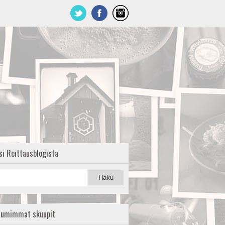
si Reittausblogista
uumimmat skuupit