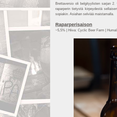
Brettaversio oli belgityylisten sarjan 2.
raparperin tietystä kirpeydestä sellaise
sopiakin. Asiahan selviää maistamalla.
Raparperisaison
~5,5% | Hiiva: Cyclic Beer Farm | Humal