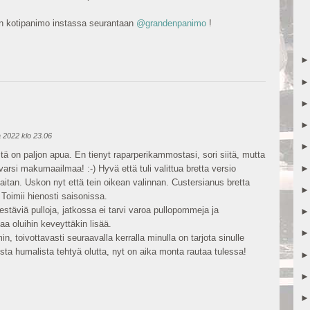
en kotipanimo instassa seurantaan
@grandenpanimo
!
a 2022 klo 23.06
tä on paljon apua. En tienyt raparperikammostasi, sori siitä, mutta
arsi makumaailmaa! :-) Hyvä että tuli valittua bretta versio
itan. Uskon nyt että tein oikean valinnan. Custersianus bretta
 Toimii hienosti saisonissa.
kestäviä pulloja, jatkossa ei tarvi varoa pullopommeja ja
aa oluihin keveyttäkin lisää.
 toivottavasti seuraavalla kerralla minulla on tarjota sinulle
ta humalista tehtyä olutta, nyt on aika monta rautaa tulessa!