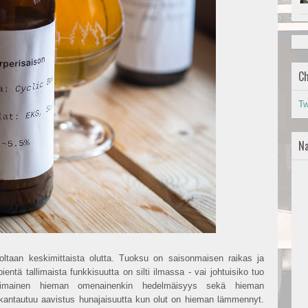
Ch
Tw
Na
oltaan keskimittaista olutta. Tuoksu on saisonmaisen raikas ja
ientä tallimaista funkkisuutta on silti ilmassa - vai johtuisiko tuo
uorimainen hieman omenainenkin hedelmäisyys sekä hieman
 kantautuu aavistus hunajaisuutta kun olut on hieman lämmennyt.