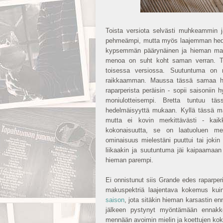
Toista versiota selvästi muhkeammin 
pehmeämpi, mutta myös laajemman hedel
kypsemmän päärynäinen ja hieman mand
menoa on suht koht saman verran. Tu
toisessa versiossa. Suutuntuma on r
raikkaamman. Maussa tässä samaa hie
raparperista peräisin - sopii saisoni
moniulotteisempi. Bretta tuntuu tä
hedelmäisyyttä mukaan. Kyllä tässä m
mutta ei kovin merkittävästi - kai
kokonaisuutta, se on laatuoluen mer
ominaisuus mielestäni puuttui tai jokin 
liikaakin ja suutuntuma jäi kaipaamaan
hieman parempi.
Ei onnistunut siis Grande edes raparper
makuspektriä laajentava kokemus kui
saison
, jota sitäkin hieman karsastin
jälkeen pystynyt myöntämään ennakkol
mennään avoimin mielin ja koettujen ko