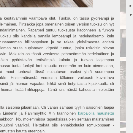
ja kestävämmin vaahtoava olut. Tuoksu on tässä pyöreämpi ja
mäinen. Pirtsakka jopa omenainen toisen version tuoksu on nyt
ariinimainen. Raparperi tuntuu tuoksusta kadonneen ja funkyä
oksu siis kahdella sanalla lempeämpi ja hedelmäisempi kuin
unsaamman hiilihappoinen ja se tekee yleisilmeestä entistä
man suuta supistavan kirpeää tuntua, jonka uskoisin olevan
in hyvin. Makukin on tässä versiossa pehmeämmän hedelmäinen ja
ssäkin pyöristävän terävämpiä kulmia ja tuovan laajempaa
aussa tuota funkyä brettaisuutta enemmän on kuin aiemmassa,
kki maut tuntuvat tässä sulautuvan osaksi yhtä suurempaa
kki. Ensimmäisestä versiosta tällainen vaikeasti kuvailtava
siinä jäi hieman vajaaksi. Ehkä siinä tietynlaista kipakkuutta oli
 hieman lisää hiilihappoja. Tämä siis näistä kahdesta mielestäni
illa saisonia pilaamaan. Oli vähän samaan tyyliin saisonien laajaa
n Lindenin ja Panimoyhtiö X:n taannoinen
karpalolla maustettu
 ennakkoon. No, molemmissa tapauksissa olen sentään maistamisen
uuloni vääriksi. Heittäkää siis ennakkoluulot romukoppaan -
kemusten kautta eteenpäin.