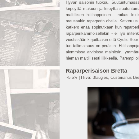
Hyvän saisonin tuoksu. Suutuntumassa
kirpeyttä makuun ja kireyttä suutuntu
maltillisen hiilihappoinen - raikas ku
maussakin raparperin ohella. Katkeruus
katkero enää sopinutkaan kun raparperi
raparperikammoisellekin - ei lyö miten
viestissään kirjoittaakin että Cyclic Bee
tuo tallimaisuus on peräisin. Hiilihappoj
aiemmissa arvioissa mainitsin, ymmärrä
hieman maltillisesti liikkeellä. Parempi o
Raparperisaison Bretta
~5,5% | Hiiva: Blaugies, Custerianus Br