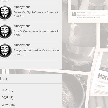
Anonymous
Morjesta! Nyt kolmas erä tulossa t
ällä o…
Anonymous
En ole itse asiassa tainnut ostaa k
ertaa…
Anonymous
Itse pidin Patronuksesta alusta lop
puun …
kisto
►
2026
(2)
►
2025
(8)
►
2024
(10)