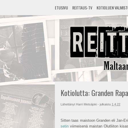
ETUSIVU
REITTAUS-TV
KOTIOLUEN VALMIS
Kotiolutta: Granden Rapa
Lähettänyt
Harri Metsäjoki
- julkaistu
1.4.22
Sitten taas maistoon Granden eli Jan-E
setin
viimeisenä maistan Olutliiton kisas