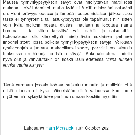
Maussa tynnyrikypsytyksen sävyt ovat miellyttävän maltillisesti
mukana - eivät dominoi, mutta kyllä niitä silti mielestäni selkeästi
on. Pieni terävyys lopussa ja lämpöä nousee nielaisun jälkeen. Jos
tässä ei tynnyröintiä tai lastukypsytystä ole tapahtunut niin sitten
voin kyllä melkein nostaa olutlasit naulaan ja lopettaa nämä
hommat - tai sitten keskittyä vain sahtiin ja saisoneihin.
Kokonaisuus siis kiteytettynä miellyttävän suklainen pehmeä
imperial stout, jossa selkeitä tynnyrikypsytyksen sävyjä. Veikkaan
rypälepohjaista juomaa, mahdollisesti sherry, portviini tms. ainakin
tuoksussa on hienoja portviinin sävyjä. Kokonaisuutena todella
hyvä olut ja vahvuuttakin on koska lasin edetessä
"minä tunnen
kuinka vauhti kiihtyy!"
Tämä varmaan jossain kohtaa paljastuu minulle ja muillekin että
mistä oluesta oli kyse. Viimeistään siinä vaiheessa kun tuote
myöhemmin syksyllä tulee panimon omaan kioskiin myyntiin.
Lähettänyt
Harri Metsäjoki
10th October 2021