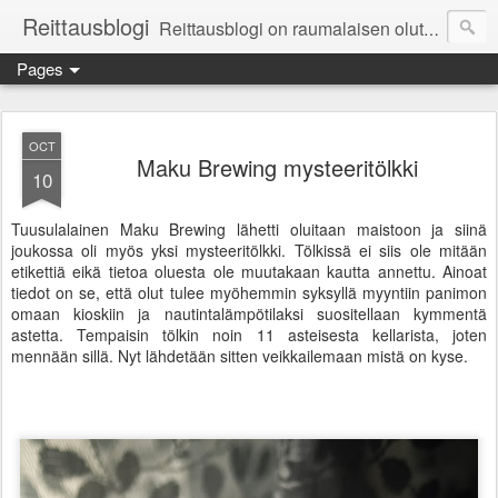
Reittausblogi
Reittausblogi on raumalaisen olutharrastajan blogi. Reittaus (rating) tarkoittaa asioiden arvioimista. Reittausblogissa paneudutaan panemisen lopputuotteisiin eli arvioidaan oluita, puolueettomasti.
Pages
OCT
Maku Brewing mysteeritölkki
10
Tuusulalainen Maku Brewing lähetti oluitaan maistoon ja siinä
joukossa oli myös yksi mysteeritölkki. Tölkissä ei siis ole mitään
etikettiä eikä tietoa oluesta ole muutakaan kautta annettu. Ainoat
tiedot on se, että olut tulee myöhemmin syksyllä myyntiin panimon
omaan kioskiin ja nautintalämpötilaksi suositellaan kymmentä
astetta. Tempaisin tölkin noin 11 asteisesta kellarista, joten
mennään sillä. Nyt lähdetään sitten veikkailemaan mistä on kyse.