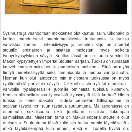
Sysimusta ja vaahdoltaan mokkainen olut kaatuu lasiin. Ulkonäkö jo
kertoo mahdollisesti paahtomaltaisesta tuntumasta ja tuoksu
vahvistaa saman - intensiivisyys ja aromien kirjo on imperial
stoutille ominainen ja sisältää mielestäni myös selkeitä
tynnyrikypsytyksen sävyjä. Kenties tässä on siis uutta versiointia
Makun kypsytettyjen Imperial Stoutien sarjaan. Tuoksu on runsaasti
konvehtimaisen suklainen ja paahteisen maltainen. Siinä on myös
tiettyä hedelmäisyyttä sekä tammipuuta ja hentoa vaniljaisuutta.
Hieman kun olut lämpenee niin mielestäni tuoksussa on myös
rypälemäisiä portviinin sävyjä - tai kenties sherryä tai madeiraa -
vahvoille rypäleperäisille juomille ominaista tuoksua kuitenkin.
Kenties siis sellaisessa tynnyrissä kypsynyttä tällä kertaa? Hieno
tuoksu ja hieno makukin. Todella pehmeän hiilihappoinen ja
sopivan täyteläinen suun täyttävä suutuntuma. Mallaspohjassa on
enemmän suklaisuutta eikä juurikaan sellaista tiukempaa
salmiakkisuutta. Mielestäni tämä on Makun imperial stouteille ollut
ominaista. Suutuntuma tässä kuitenkin tuntuu varsin täyteläiseltä -
ehkä täyteläisempää kuin ennen, ehkä ei. Todella hyvää on.