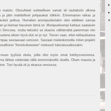
 maisto. Olosuhteet suhteellisen samat eli rauhaksiin ulkona
a ja jätin mahdolliset pohjasakat tölkkiin. Erinomaisen raikas ja
iittävästi potkua. Humalien aromipuolestakin olen edelleen samaa
inen ja hieman havuinen tämä on. Monipuolisempi kattaus saataisiin
uin Simcoea, mutta tekisikö se oluesta välttämättä paremman niin
utena oikein hyvä olut on jo nyt. Toivon vaan, ettei reittauskansa
aa seuraavaan versioon. Seuraan mielenkiinnolla miten projekti
n osallistun ”ihmiskokeeseen” mieluusti tulevaisuudessakin.
un tyylisiä oluita, joilla olisi myös omat kehitysversionsa.
mma lähtee vetämään tällä ensimmäisellä oluella. Oluen mausta ja
inni. Tosi hyvää oli jo ekassa versiossa.