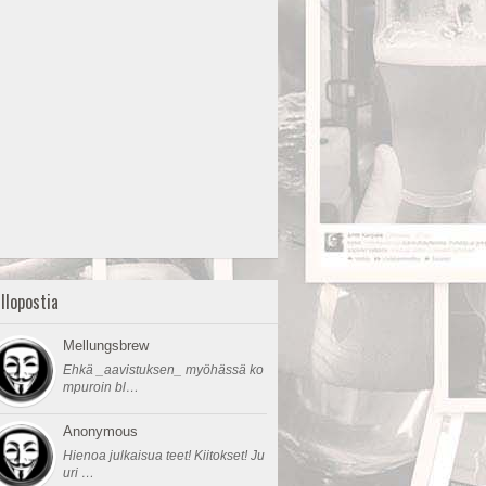
llopostia
Mellungsbrew
Ehkä _aavistuksen_ myöhässä ko
mpuroin bl…
Anonymous
Hienoa julkaisua teet! Kiitokset! Ju
uri …