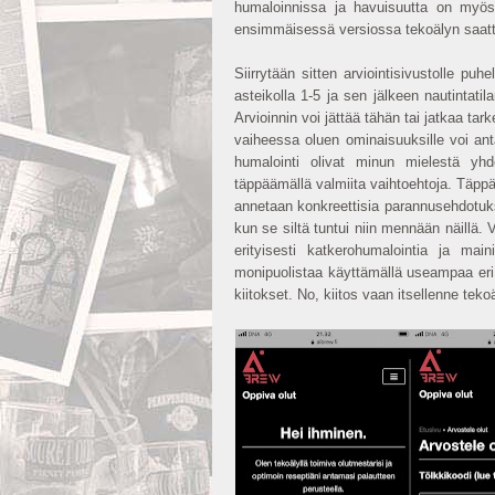
humaloinnissa ja havuisuutta on myös.
ensimmäisessä versiossa tekoälyn saa
Siirrytään sitten arviointisivustolle pu
asteikolla 1-5 ja sen jälkeen nautintatil
Arvioinnin voi jättää tähän tai jatkaa ta
vaiheessa oluen ominaisuuksille voi ant
humalointi olivat minun mielestä yh
täppäämällä valmiita vaihtoehtoja. Täpp
annetaan konkreettisia parannusehdotuksia
kun se siltä tuntui niin mennään näillä. 
erityisesti katkerohumalointia ja ma
monipuolistaa käyttämällä useampaa eri 
kiitokset. No, kiitos vaan itsellenne teko