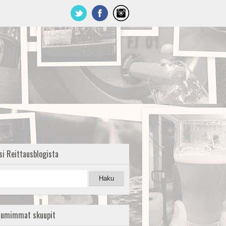
si Reittausblogista
uumimmat skuupit