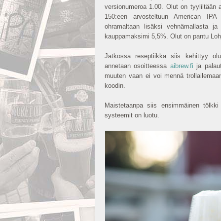
versionumeroa 1.00. Olut on tyyliltään
150:een arvosteltuun American IPA -
ohramaltaan lisäksi vehnämallasta ja
kauppamaksimi 5,5%. Olut on pantu Lohj
Jatkossa reseptiikka siis kehittyy ol
annetaan osoitteessa
aibrew.fi
ja palaut
muuten vaan ei voi mennä trollailemaan
koodin.
Maistetaanpa siis ensimmäinen tölkki 
systeemit on luotu.