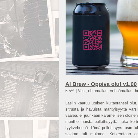
AI Brew - Oppiva olut v1.00
5,5% | Vesi, ohramallas, vehnämallas, h
Lasiin kaatuu utuisen kultaoranssi ol
sitrusta ja havuista mäntyisyyttä varsin
vaalea, ei juurikaan karamellisen oloin
mentholimaista pellettisyyttä, joka ke
tyylivirheenä. Tämä pellettisyys tosin t
sakkaa tuli mukana. Katkerotaso on 