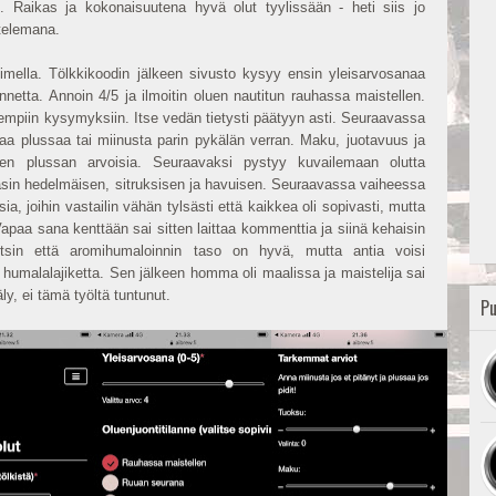
 Raikas ja kokonaisuutena hyvä olut tyylissään - heti siis jo
ttelemana.
helimella. Tölkkikoodin jälkeen sivusto kysyy ensin yleisarvosanaa
annetta. Annoin 4/5 ja ilmoitin oluen nautitun rauhassa maistellen.
rkempiin kysymyksiin. Itse vedän tietysti päätyyn asti. Seuraavassa
aa plussaa tai miinusta parin pykälän verran. Maku, juotavuus ja
den plussan arvoisia. Seuraavaksi pystyy kuvailemaan olutta
äsin hedelmäisen, sitruksisen ja havuisen. Seuraavassa vaiheessa
, joihin vastailin vähän tylsästi että kaikkea oli sopivasti, mutta
Vapaa sana kenttään sai sitten laittaa kommenttia ja siinä kehaisin
initsin että aromihumaloinnin taso on hyvä, mutta antia voisi
humalalajiketta. Sen jälkeen homma oli maalissa ja maistelija sai
äly, ei tämä työltä tuntunut.
Pu