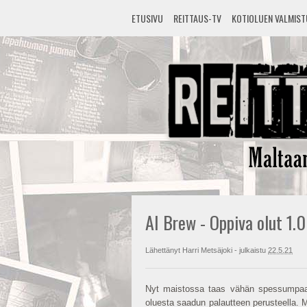
ETUSIVU
REITTAUS-TV
KOTIOLUEN VALMIS
AI Brew - Oppiva olut 1.0
Lähettänyt
Harri Metsäjoki
- julkaistu
22.5.21
Nyt maistossa taas vähän spessumpaa o
oluesta saadun palautteen perusteella. M