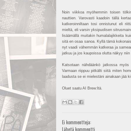
Noin viikkoa myöhemmin toisen tölkin
nauttien. Varovasti kaadoin tällä kerta
katkeroinniltaan tosi onnistunut eli r
mieltä, eli varsin yksipuolisen sitrusma
lisäämällä muitakin humalalajikkeita k
sitä en osaa sanoa. Kyllä tämä kokonaisu
nyt vaadi vähemmän katkeraa ja sameamp
jatkuu ja jos kaupoissa olutta näkyy nii
Katsotaan nähdäänkö jatkossa myös mu
Varmaan riippuu pitkälti siitä miten ho
laadusta se ei mielestäni ainakaan jää ki
Oluet saatu AI Brew:ltä.
Ei kommentteja:
Lähetä kommentti