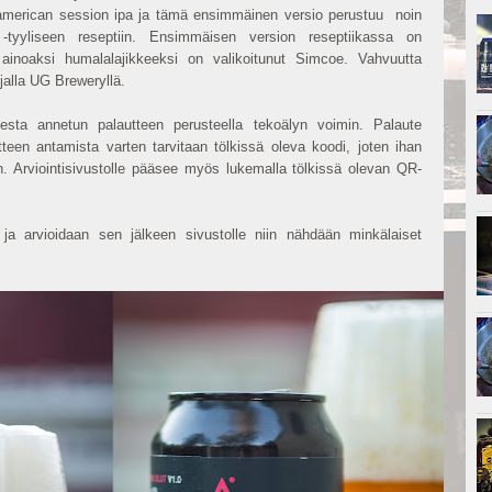
 american session ipa ja tämä ensimmäinen versio perustuu noin
tyyliseen reseptiin. Ensimmäisen version reseptiikassa on
 ainoaksi humalalajikkeeksi on valikoitunut Simcoe. Vahvuutta
alla UG Breweryllä.
uesta annetun palautteen perusteella tekoälyn voimin. Palaute
teen antamista varten tarvitaan tölkissä oleva koodi, joten ihan
. Arviointisivustolle pääsee myös lukemalla tölkissä olevan QR-
ja arvioidaan sen jälkeen sivustolle niin nähdään minkälaiset