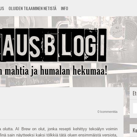
TUS
OLUIDEN TILAAMINEN NETISTÄ
INFO
Et
0 kommenttia
lutta. AI Brew on olut, jonka resepti kehittyy tekoälyn voimin
K
inä sain näytteeksi kaksi tölkkiä tätä oluen ensimmäistä versiota,