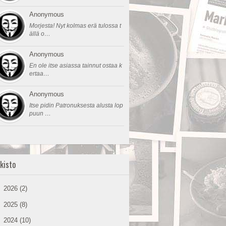
Anonymous
Morjesta! Nyt kolmas erä tulossa t
ällä o…
Anonymous
En ole itse asiassa tainnut ostaa k
ertaa…
Anonymous
Itse pidin Patronuksesta alusta lop
puun …
kisto
►
2026
(2)
►
2025
(8)
►
2024
(10)