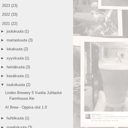
►
2023
(23)
►
2022
(33)
▼
2021
(22)
►
joulukuuta
(1)
►
marraskuuta
(3)
►
lokakuuta
(2)
►
syyskuuta
(1)
►
heinäkuuta
(3)
►
kesäkuuta
(1)
▼
toukokuuta
(2)
Linden Brewery 5 Vuotta Juhlaolut
Farmhouse Ale
AI Brew - Oppiva olut 1.0
►
huhtikuuta
(1)
►
maaliskuuta
(3)