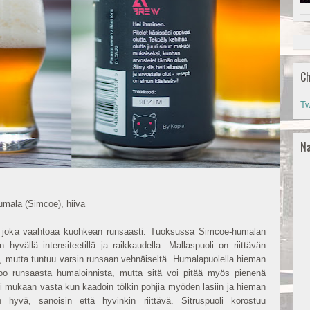
Ch
Tw
Na
umala (Simcoe), hiiva
ut, joka vaahtoaa kuohkean runsaasti. Tuoksussa Simcoe-humalan
 hyvällä intensiteetillä ja raikkaudella. Mallaspuoli on riittävän
en, mutta tuntuu varsin runsaan vehnäiseltä. Humalapuolella hieman
rtoo runsaasta humaloinnista, mutta sitä voi pitää myös pienenä
uli mukaan vasta kun kaadoin tölkin pohjia myöden lasiin ja hieman
hyvä, sanoisin että hyvinkin riittävä. Sitruspuoli korostuu