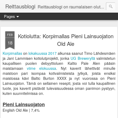
Reittausblogi
Reittausblogi on raumalaisen olutharrastajan blogi. Reittaus (rating) tarkoittaa asioiden arvioimista. Reittausblogissa paneudutaan panemisen lopputuotteisiin eli arvioidaan oluita, puolueettomasti.
Pages
Kotiolutta: Korpimallas Pieni Lainsuojaton
FEB
18
Old Ale
Korpimallas
on
lokakuussa 2017
alkunsa saanut Timo Lähdesmäen
ja Jani Lammisen kotiolutprojekti, jonka
UG Breweryllä
valmistetun
kaupallisen puolen debyyttioluen Kaltio Pale Alen pääsin
maistamaan
viime elokuussa
. Nyt kaverit lähettivät minulle
maistoon pari isompaa kotivalmisteista jytkyä, joista ensiksi
maistossa kävi Baltic Burton XXXX ja nyt vuorossa on Pieni
Lainsuojaton. Tämä on sellainen resepti, josta voi tulla kaupallinen
tuote, jos kaverit pistävät tulevaisuudessa oman panimon pystyyn,
kuten suunnitelmissa on.
Pieni Lainsuojaton
English Old Ale | 7,4%