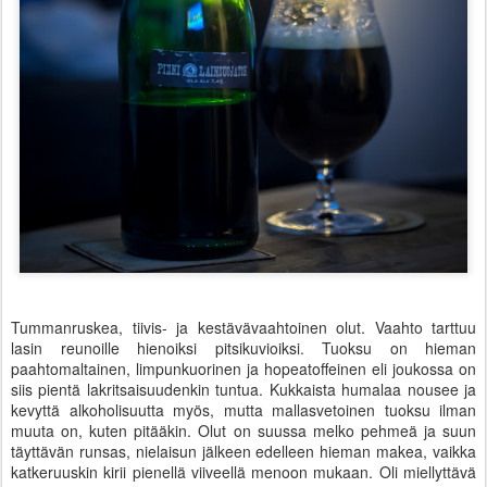
Tummanruskea, tiivis- ja kestävävaahtoinen olut. Vaahto tarttuu
lasin reunoille hienoiksi pitsikuvioiksi. Tuoksu on hieman
paahtomaltainen, limpunkuorinen ja hopeatoffeinen eli joukossa on
siis pientä lakritsaisuudenkin tuntua. Kukkaista humalaa nousee ja
kevyttä alkoholisuutta myös, mutta mallasvetoinen tuoksu ilman
muuta on, kuten pitääkin. Olut on suussa melko pehmeä ja suun
täyttävän runsas, nielaisun jälkeen edelleen hieman makea, vaikka
katkeruuskin kirii pienellä viiveellä menoon mukaan. Oli miellyttävä