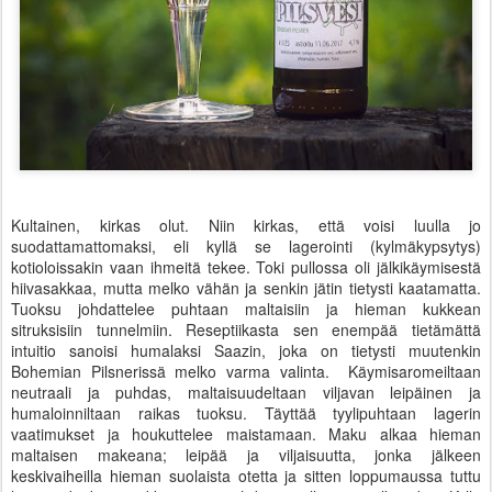
Kultainen, kirkas olut. Niin kirkas, että voisi luulla jo
suodattamattomaksi, eli kyllä se lagerointi (kylmäkypsytys)
kotioloissakin vaan ihmeitä tekee. Toki pullossa oli jälkikäymisestä
hiivasakkaa, mutta melko vähän ja senkin jätin tietysti kaatamatta.
Tuoksu johdattelee puhtaan maltaisiin ja hieman kukkean
sitruksisiin tunnelmiin. Reseptiikasta sen enempää tietämättä
intuitio sanoisi humalaksi Saazin, joka on tietysti muutenkin
Bohemian Pilsnerissä melko varma valinta. Käymisaromeiltaan
neutraali ja puhdas, maltaisuudeltaan viljavan leipäinen ja
humaloinniltaan raikas tuoksu. Täyttää tyylipuhtaan lagerin
vaatimukset ja houkuttelee maistamaan. Maku alkaa hieman
maltaisen makeana; leipää ja viljaisuutta, jonka jälkeen
keskivaiheilla hieman suolaista otetta ja sitten loppumaussa tuttu