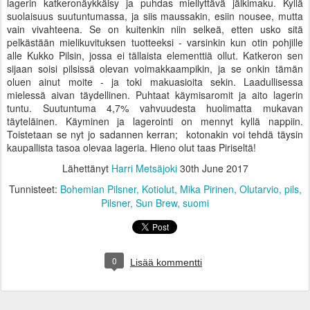
lagerin katkeronäykkäisy ja puhdas miellyttävä jälkimaku. Kyllä
suolaisuus suutuntumassa, ja siis maussakin, esiin nousee, mutta
vain vivahteena. Se on kuitenkin niin selkeä, etten usko sitä
pelkästään mielikuvituksen tuotteeksi - varsinkin kun otin pohjille
alle Kukko Pilsin, jossa ei tällaista elementtiä ollut. Katkeron sen
sijaan soisi pilsissä olevan voimakkaampikin, ja se onkin tämän
oluen ainut moite - ja toki makuasioita sekin. Laadullisessa
mielessä aivan täydellinen. Puhtaat käymisaromit ja aito lagerin
tuntu. Suutuntuma 4,7% vahvuudesta huolimatta mukavan
täyteläinen. Käyminen ja lagerointi on mennyt kyllä nappiin.
Toistetaan se nyt jo sadannen kerran; kotonakin voi tehdä täysin
kaupallista tasoa olevaa lageria. Hieno olut taas Piriseltä!
Lähettänyt
Harri Metsäjoki
30th June 2017
Tunnisteet:
Bohemian Pilsner
Kotiolut
Mika Pirinen
Olutarvio
pils
Pilsner
Sun Brew
suomi
0
Lisää kommentti