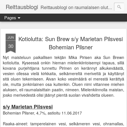
Reittausblogi
Reittausblogi on raumalaisen olutharrastajan blogi. Reittaus (rating) tarkoittaa asioiden arvioimista. Reittausblogissa paneudutaan panemisen lopputuotteisiin eli arvioidaan oluita, puolueettomasti.
Pages
Kotiolutta: Sun Brew s/y Marietan Pilsvesi
JUN
30
Bohemian Pilsner
Nyt maisteluun paikallisen tekijän Mika Pirisen aka Sun Brewn
kotiolutta. Kyseessä onkin hieman mielenkiintoisempi tapaus, sillä
kovana purjehtijana tunnettu Pirinen on kerännyt alkukeväästä,
vesien ollessa vielä kirkkaita, selkämereltä merivettä ja käyttänyt
sitä oluen tekemiseen. Aivan koko vesimäärä ei merestä kerättyä
ole, mutta jonkinlainen osa kuitenkin. Oluen nimi viitannee miehen
aluksen, eli raumalaisittain paatin, nimeen. Mielenkiinnolla maistan,
josko merivedestä olisi jäänyt pientä suolan vivahdetta olueen.
s/y Marietan Pilsvesi
Bohemian Pilsner, 4,7%, astioitu 11.06.2017
Raaka-aineet: tamperelainen vesi, selkämeren vesi, ohramallas,